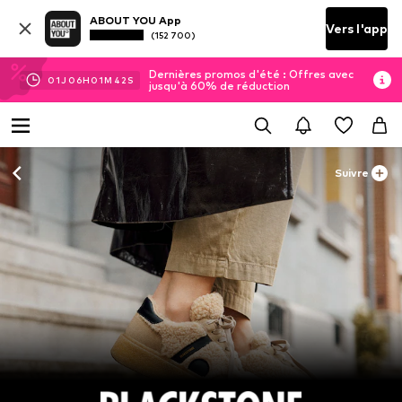
ABOUT YOU App
Vers l'app
(152 700)
Dernières promos d'été : Offres avec
01
J
06
H
01
M
41
S
jusqu'à 60% de réduction
Suivre