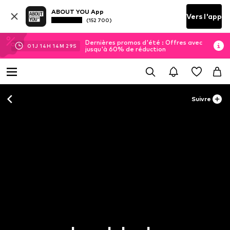
ABOUT YOU App
Vers l'app
(152 700)
Dernières promos d'été : Offres avec
01
J
14
H
14
M
27
S
jusqu'à 60% de réduction
Suivre