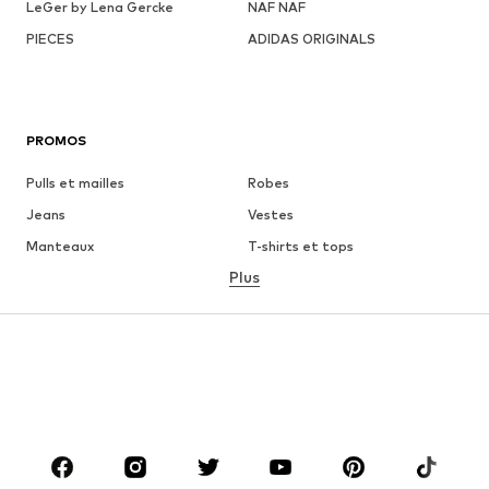
LeGer by Lena Gercke
NAF NAF
PIECES
ADIDAS ORIGINALS
PROMOS
Pulls et mailles
Robes
Jeans
Vestes
Manteaux
T-shirts et tops
Plus
Pantalons
Lingerie
Jupes
Blouses et tuniques
Sweats
Blazers
Maillots de bain
Combinaisons et salopettes
Grandes tailles
Maternité
Chaussures
Sport
Accessoires
Premium