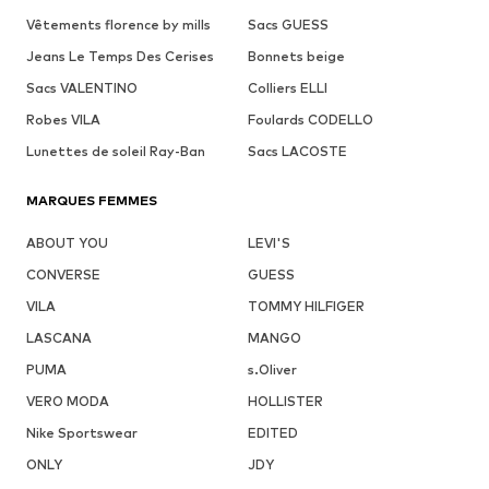
Vêtements florence by mills
Sacs GUESS
Jeans Le Temps Des Cerises
Bonnets beige
Sacs VALENTINO
Colliers ELLI
Robes VILA
Foulards CODELLO
Lunettes de soleil Ray-Ban
Sacs LACOSTE
MARQUES FEMMES
ABOUT YOU
LEVI'S
CONVERSE
GUESS
VILA
TOMMY HILFIGER
LASCANA
MANGO
PUMA
s.Oliver
VERO MODA
HOLLISTER
Nike Sportswear
EDITED
ONLY
JDY