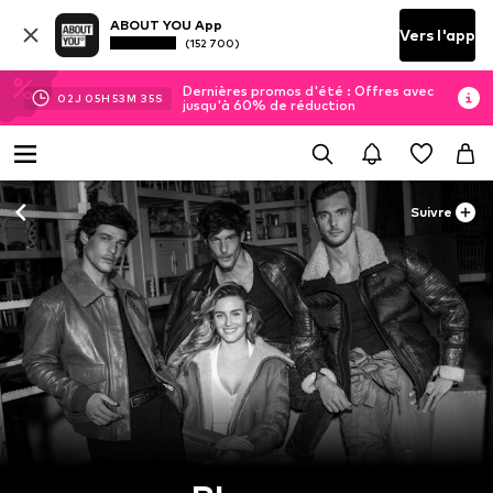
ABOUT YOU App
Vers l'app
(152 700)
Dernières promos d'été : Offres avec
02
J
05
H
53
M
34
S
jusqu'à 60% de réduction
Suivre