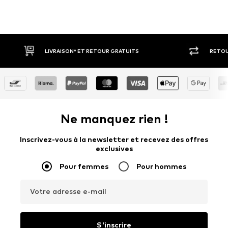
 GRATUITS
RETOUR SOUS 30 JOURS
Ne manquez rien !
Inscrivez-vous à la newsletter et recevez des offres
exclusives
Pour femmes
Pour hommes
Votre adresse e-mail
S'inscrire