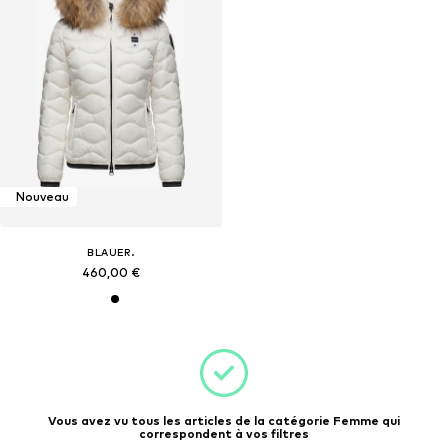
Nouveau
BLAUER.
460,00 €
Vous avez vu tous les articles de la catégorie Femme qui
correspondent à vos filtres