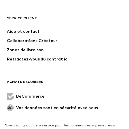
VÊTEMENTS
SERVICE CLIENT
Nouveautés
Tendance
Robes
Jeans
Aide et contact
T-shirts et tops
Pantalons
Collaborations Créateur
Vestes
Pulls et mailles
Zones de livraison
Lingerie
Blouses et tuniques
Retractez-vous du contrat ici
Manteaux
Jupes
Maillots de bain
Sweats
Blazers
Combinaisons et salopettes
ACHATS SÉCURISÉS
Grandes tailles
Maternité
Occasions spéciales
Exclusif
BeCommerce
Remise à neuf
Vos données sont en sécurité avec nous
CHAUSSURES
*Livraison gratuite & service pour les commandes supérieures à
Nouveautés
Tendance