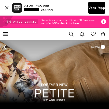
ABOUT YOU App
Vers l'app
(152 700)
Dernières promos d'été : Offres avec
01
J
08
H
24
M
56
S
jusqu'à 60% de réduction
Suivre