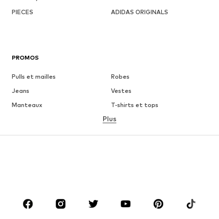
PIECES
ADIDAS ORIGINALS
PROMOS
Pulls et mailles
Robes
Jeans
Vestes
Manteaux
T-shirts et tops
Plus
Pantalons
Lingerie
Jupes
Blouses et tuniques
Sweats
Blazers
Maillots de bain
Combinaisons et salopettes
Grandes tailles
Maternité
Chaussures
Sport
Accessoires
Premium