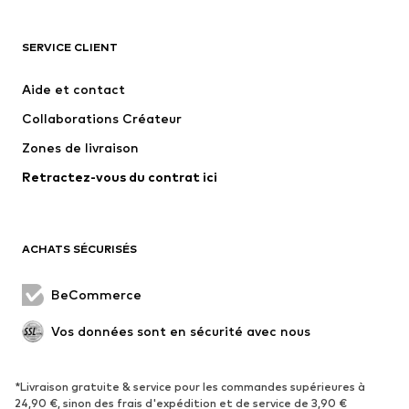
VÊTEMENTS
SERVICE CLIENT
Nouveautés
Tendance
Robes
Jeans
Aide et contact
T-shirts et tops
Pantalons
Collaborations Créateur
Vestes
Pulls et mailles
Zones de livraison
Lingerie
Blouses et tuniques
Retractez-vous du contrat ici
Manteaux
Jupes
Maillots de bain
Sweats
Blazers
Combinaisons et salopettes
ACHATS SÉCURISÉS
Grandes tailles
Maternité
Occasions spéciales
Exclusif
BeCommerce
Remise à neuf
Vos données sont en sécurité avec nous
CHAUSSURES
*Livraison gratuite & service pour les commandes supérieures à
Nouveautés
Tendance
24,90 €, sinon des frais d'expédition et de service de 3,90 €