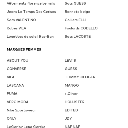
Vêtements florence by mills
Sacs GUESS
Jeans Le Temps Des Cerises
Bonnets beige
Sacs VALENTINO
Colliers ELLI
Robes VILA
Foulards CODELLO
Lunettes de soleil Ray-Ban
Sacs LACOSTE
MARQUES FEMMES
ABOUT YOU
LEVI'S
CONVERSE
GUESS
VILA
TOMMY HILFIGER
LASCANA
MANGO
PUMA
s.Oliver
VERO MODA
HOLLISTER
Nike Sportswear
EDITED
ONLY
JDY
LeGer by Lena Gercke
NAF NAF