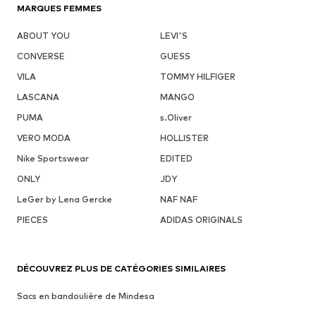
MARQUES FEMMES
ABOUT YOU
LEVI'S
CONVERSE
GUESS
VILA
TOMMY HILFIGER
LASCANA
MANGO
PUMA
s.Oliver
VERO MODA
HOLLISTER
Nike Sportswear
EDITED
ONLY
JDY
LeGer by Lena Gercke
NAF NAF
PIECES
ADIDAS ORIGINALS
DÉCOUVREZ PLUS DE CATÉGORIES SIMILAIRES
Sacs en bandoulière de Mindesa