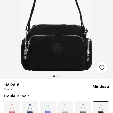
116,96 €
116,96 €
116,96 €
Mindesa
TVA incl.
TVA incl.
TVA incl.
Couleur
:
noir