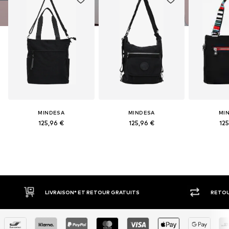
MINDESA
MINDESA
MI
125,96 €
125,96 €
125
SON* ET RETOUR GRATUITS
RETOUR SOUS 30 JOURS