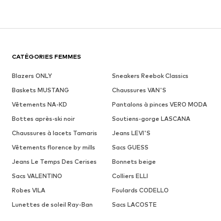
CATÉGORIES FEMMES
Blazers ONLY
Sneakers Reebok Classics
Baskets MUSTANG
Chaussures VAN'S
Vêtements NA-KD
Pantalons à pinces VERO MODA
Bottes après-ski noir
Soutiens-gorge LASCANA
Chaussures à lacets Tamaris
Jeans LEVI'S
Vêtements florence by mills
Sacs GUESS
Jeans Le Temps Des Cerises
Bonnets beige
Sacs VALENTINO
Colliers ELLI
Robes VILA
Foulards CODELLO
Lunettes de soleil Ray-Ban
Sacs LACOSTE