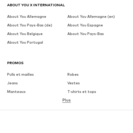
ABOUT YOU X INTERNATIONAL
About You Allemagne
About You Allemagne (en)
About You Pays-Bas (de)
About You Espagne
About You Belgique
About You Pays-Bas
About You Portugal
PROMOS
Pulls et mailles
Robes
Jeans
Vestes
Manteaux
T-shirts et tops
Plus
Pantalons
Lingerie
Jupes
Blouses et tuniques
Sweats
Blazers
Maillots de bain
Combinaisons et salopettes