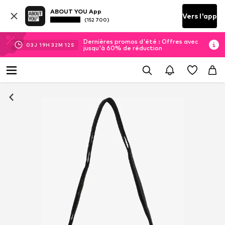
ABOUT YOU App
Vers l'app
(152 700)
Dernières promos d'été : Offres avec
03
J
19
H
32
M
11
S
jusqu'à 60% de réduction