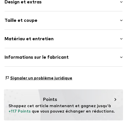
Design et extras
Couleur unie
Taille et coupe
Compartiment principal spacieux
Poche extérieure à fermeture éclair
Taille (volumes) : Petit (< 25 l)
Etiquette patch / étiquette flag
Matériau et entretien
Longueur de la ceinture /de la anse : Sangle courte /
Textile
Anse
Fermeture à glissière
Matériau supérieur : Polyamide (Nylon®)
Informations sur le fabricant
Numéro d'article.
4068298044065
Doublure : Polyester - PES
Motion E-Commerce
Pays d'origine : Chine
Osterfeldstraße 12-14
Signaler un problème juridique
22529 Hamburg
DE
motion-fashion.de/
Points
Shoppez cet article maintenant et gagnez jusqu'à 
+117 Points
 que vous pouvez échanger en réductions.