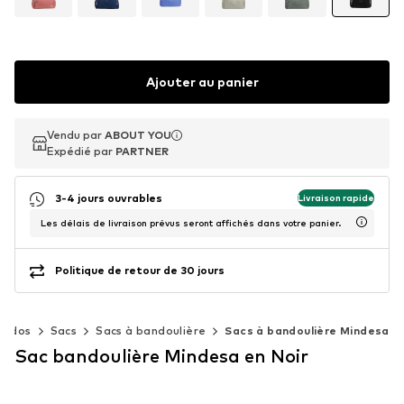
Ajouter au panier
Vendu par
Vendu par
ABOUT YOU
ABOUT YOU
Expédié par
Expédié par
PARTNER
PARTNER
3-4 jours ouvrables
Livraison rapide
Les délais de livraison prévus seront affichés dans votre panier.
Politique de retour de 30 jours
 à dos
Sacs
Sacs à bandoulière
Sacs à bandoulière Mindesa
Sac bandoulière Mindesa en Noir