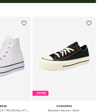
OFFRE
ERSE
CONVERSE
Baskets hautes 'CHUCK TAYLOR ALL STAR LIFT'
Baskets basses 'Ctas'