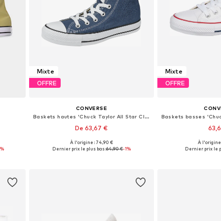
Mixte
Mixte
OFFRE
OFFRE
CONVERSE
CONV
Baskets hautes 'Chuck Taylor All Star Classic'
De 63,67 €
63,
+
4
À l'origine : 74,90 €
À l'origine
s
Disponible en plusieurs tailles
Disponible en pl
3%
Dernier prix le plus bas :
64,90 €
-1%
Dernier prix le p
Ajouter au panier
Ajouter 