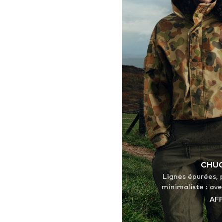
CHUC
Lignes épurées, 
minimaliste : ave
c'est mieux. Conçu
AF
pouvoir tranquille
Chuck Taylor Lo