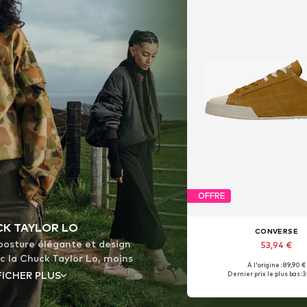
OFFRE
K TAYLOR LO
CONVERSE
posture élégante et design
53,94 €
c la Chuck Taylor Lo, moins
À l'origine : 89,90 €
 pour ceux qui apprécient le
FICHER PLUS
Dernier prix le plus bas :
3
 de la simplicité, le nouveau
 offre un style discret et