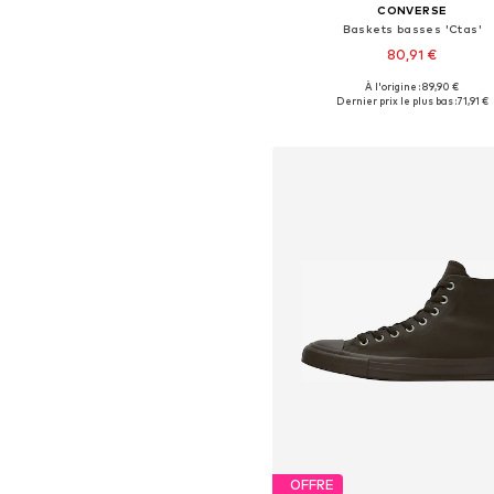
CONVERSE
Baskets basses 'Ctas'
80,91 €
À l'origine : 89,90 €
Disponible en plusieurs taille
Dernier prix le plus bas :
71,91 €
Ajouter au panier
OFFRE