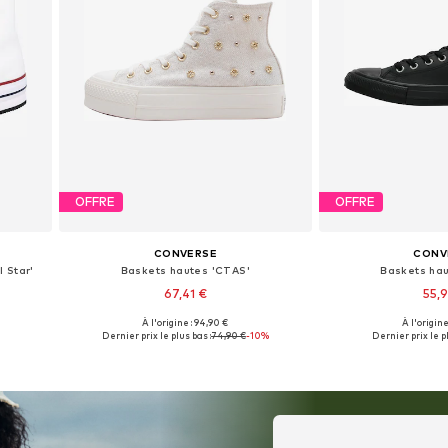
OFFRE
OFFRE
CONVERSE
CONV
 Star'
Baskets hautes 'CTAS'
Baskets ha
67,41 €
55,
À l'origine : 94,90 €
À l'origine
s
Disponible en plusieurs tailles
Disponible en pl
Dernier prix le plus bas :
74,90 €
-10%
Dernier prix le pl
Ajouter au panier
Ajouter 