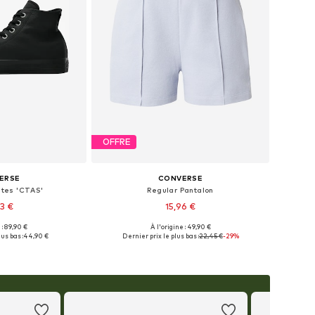
OFFRE
ERSE
CONVERSE
utes 'CTAS'
Regular Pantalon
93 €
15,96 €
 : 89,90 €
À l'origine : 49,90 €
usieurs tailles
Tailles disponibles: 34, 38, 40, 42
us bas :
44,90 €
Dernier prix le plus bas :
22,45 €
-29%
au panier
Ajouter au panier