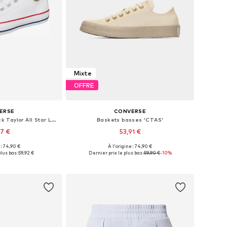
Mixte
OFFRE
ERSE
CONVERSE
Baskets basses 'Chuck Taylor All Star Leather'
Baskets basses 'CTAS'
67 €
53,91 €
 : 74,90 €
À l'origine : 74,90 €
usieurs tailles
Disponible en plusieurs tailles
lus bas :
59,92 €
Dernier prix le plus bas :
59,90 €
-10%
au panier
Ajouter au panier