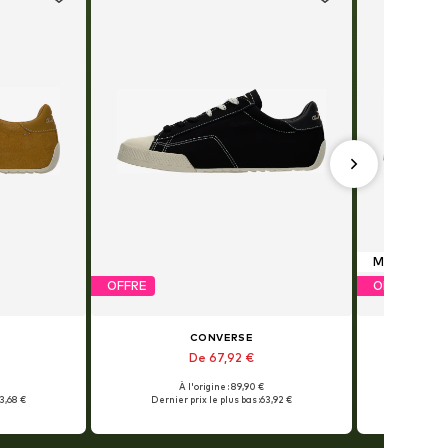
Mixte
OFFRE
OFFRE
CONVERSE
De 67,92 €
À l'origine : 89,90 €
3,68 €
Dernier prix le plus bas :
63,92 €
Dernier