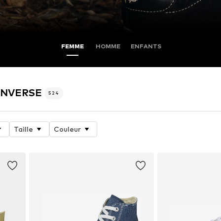
FEMME
HOMME
ENFANTS
CONVERSE
524
Taille
Couleur