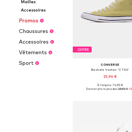
Mailles
Accessoires
Promos
Chaussures
Accessoires
OFFRE
Vêtements
Sport
CONVERSE
Baskets hautes 'CTAS'
25,96 €
À l'origine : 74,90 €
Disponible en plusieurs taille
Dernier prix le plus bas :
29,90 €
-1
Ajouter au panier