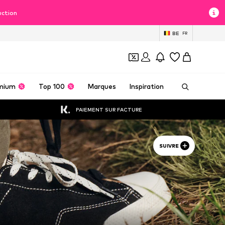
uction
BE
FR
mium
Top 100
Marques
Inspiration
PAIEMENT SUR FACTURE
SUIVRE