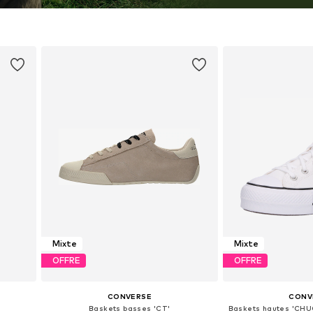
par l'héritage et l'innovation
e Converse
Mixte
Mixte
OFFRE
OFFRE
CONVERSE
CONV
Baskets basses 'CT'