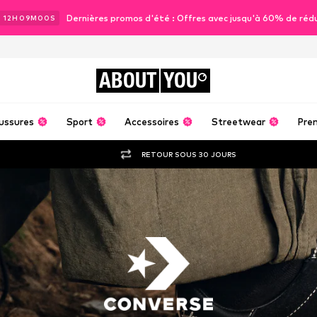
Dernières promos d'été : Offres avec jusqu'à 60% de réd
J
12
H
08
M
58
S
ABOUT
YOU
ussures
Sport
Accessoires
Streetwear
Pre
RETOUR SOUS 30 JOURS