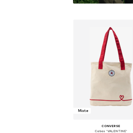
universel alimenté 
d
Mixte
CONVERSE
Cabas 'VALENTINE'