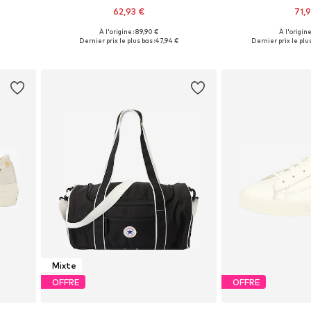
62,93 €
71,9
À l'origine : 89,90 €
À l'origine
e
Disponible en plusieurs tailles
Disponible en pl
Dernier prix le plus bas :
47,94 €
Dernier prix le plus
Ajouter au panier
Ajouter 
Mixte
OFFRE
OFFRE