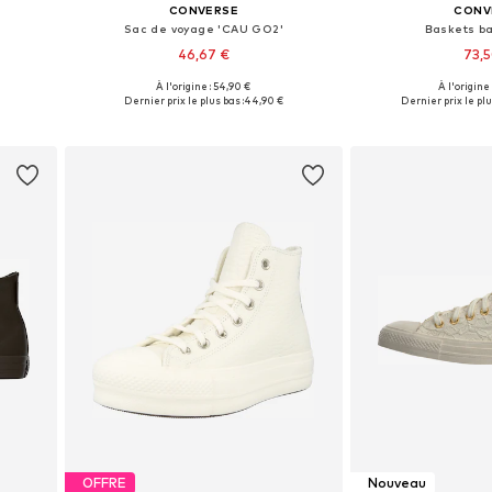
CONVERSE
CONV
Sac de voyage 'CAU GO2'
Baskets b
46,67 €
73,
À l'origine : 54,90 €
À l'origine
s
Tailles disponibles: One Size
Disponible en pl
Dernier prix le plus bas :
44,90 €
Dernier prix le plu
Ajouter au panier
Ajouter 
OFFRE
Nouveau