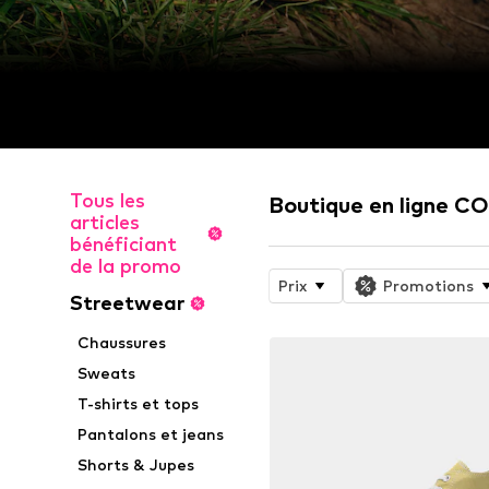
Tous les
Boutique en ligne 
articles
bénéficiant
de la promo
Prix
Promotions
Streetwear
Chaussures
Sweats
T-shirts et tops
Pantalons et jeans
Shorts & Jupes