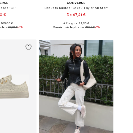
ERSE
CONVERSE
asses 'CT'
Baskets hautes 'Chuck Taylor All Star'
50 €
De 67,41 €
 : 105,00 €
À l'origine : 84,90 €
usieurs tailles
Disponible en plusieurs tailles
s bas :
79,90 €
-8%
Dernier prix le plus bas :
72,17 €
-6%
au panier
Ajouter au panier