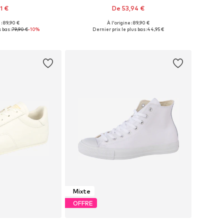
1 €
De 53,94 €
 : 89,90 €
À l'origine : 89,90 €
usieurs tailles
Disponible en plusieurs tailles
 bas :
79,90 €
-10%
Dernier prix le plus bas :
44,95 €
au panier
Ajouter au panier
Mixte
OFFRE