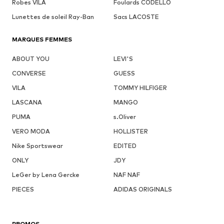
Robes VILA
Foulards CODELLO
Lunettes de soleil Ray-Ban
Sacs LACOSTE
MARQUES FEMMES
ABOUT YOU
LEVI'S
CONVERSE
GUESS
VILA
TOMMY HILFIGER
LASCANA
MANGO
PUMA
s.Oliver
VERO MODA
HOLLISTER
Nike Sportswear
EDITED
ONLY
JDY
LeGer by Lena Gercke
NAF NAF
PIECES
ADIDAS ORIGINALS
PROMOS