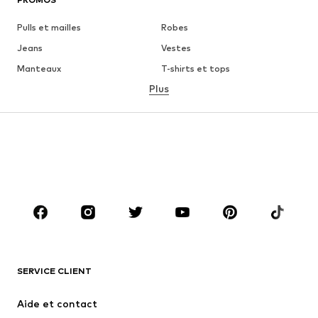
Pulls et mailles
Robes
Jeans
Vestes
Manteaux
T-shirts et tops
Plus
Pantalons
Lingerie
Jupes
Blouses et tuniques
Sweats
Blazers
Maillots de bain
Combinaisons et salopettes
Grandes tailles
Maternité
Chaussures
Sport
Accessoires
Premium
VÊTEMENTS
SERVICE CLIENT
Nouveautés
Tendance
Robes
Jeans
Aide et contact
T-shirts et tops
Pantalons