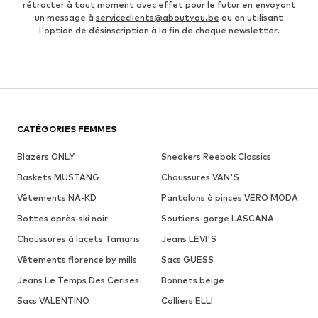
rétracter à tout moment avec effet pour le futur en envoyant
un message à
serviceclients@aboutyou.be
ou en utilisant
l'option de désinscription à la fin de chaque newsletter.
CATÉGORIES FEMMES
Blazers ONLY
Sneakers Reebok Classics
Baskets MUSTANG
Chaussures VAN'S
Vêtements NA-KD
Pantalons à pinces VERO MODA
Bottes après-ski noir
Soutiens-gorge LASCANA
Chaussures à lacets Tamaris
Jeans LEVI'S
Vêtements florence by mills
Sacs GUESS
Jeans Le Temps Des Cerises
Bonnets beige
Sacs VALENTINO
Colliers ELLI