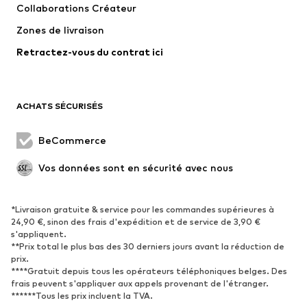
Collaborations Créateur
Vestes
Pulls et mailles
Zones de livraison
Lingerie
Blouses et tuniques
Retractez-vous du contrat ici
Manteaux
Jupes
Maillots de bain
Sweats
Blazers
Combinaisons et salopettes
ACHATS SÉCURISÉS
Grandes tailles
Maternité
Occasions spéciales
Exclusif
BeCommerce
Remise à neuf
Vos données sont en sécurité avec nous
CHAUSSURES
*Livraison gratuite & service pour les commandes supérieures à
Nouveautés
Tendance
24,90 €, sinon des frais d'expédition et de service de 3,90 €
Baskets
Bottines
s'appliquent.
**Prix total le plus bas des 30 derniers jours avant la réduction de
Escarpins et talons hauts
Bottes
prix.
****Gratuit depuis tous les opérateurs téléphoniques belges. Des
Sandales
Chaussures basses
frais peuvent s'appliquer aux appels provenant de l'étranger.
Chaussures de sport
Ballerines
******Tous les prix incluent la TVA.