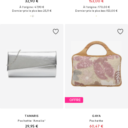
32,90 €
153,00 €
À l'origine : 47,90 €
À l'origine : 170,00 €
Dernier prix le plus bas :
25,11 €
Dernier prix le plus bas :
153,00 €
OFFRE
TAMARIS
GAYA
Pochette 'Amalia'
Pochette
29,95 €
60,47 €