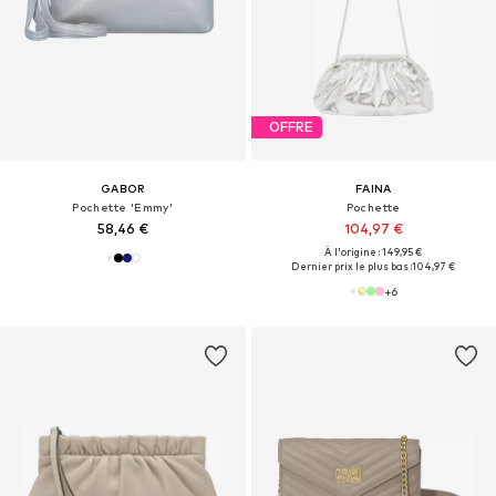
OFFRE
GABOR
FAINA
Pochette 'Emmy'
Pochette
58,46 €
104,97 €
À l'origine : 149,95 €
Dernier prix le plus bas :
104,97 €
+
6