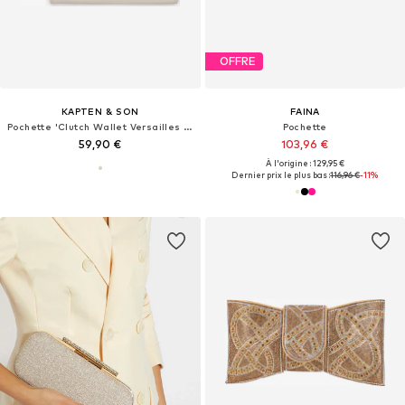
OFFRE
KAPTEN & SON
FAINA
Pochette 'Clutch Wallet Versailles Sandstone'
Pochette
59,90 €
103,96 €
À l'origine : 129,95 €
Dernier prix le plus bas :
116,96 €
-11%