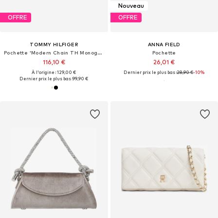
Nouveau
OFFRE
OFFRE
TOMMY HILFIGER
ANNA FIELD
Pochette 'Modern Chain TH Monogram Clasp Clutch'
Pochette
116,10 €
26,01 €
À l'origine : 129,00 €
Dernier prix le plus bas :
28,90 €
-10%
Dernier prix le plus bas :
99,90 €