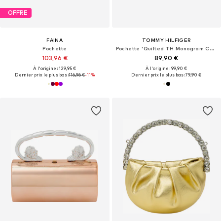
OFFRE
FAINA
TOMMY HILFIGER
Pochette
Pochette 'Quilted TH Monogram Chain Strap'
103,96 €
89,90 €
À l'origine : 129,95 €
À l'origine : 99,90 €
Dernier prix le plus bas :
116,96 €
-11%
Dernier prix le plus bas :
79,90 €