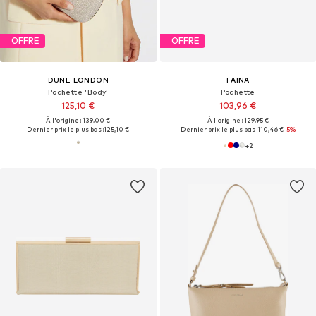
OFFRE
OFFRE
DUNE LONDON
FAINA
Pochette 'Body'
Pochette
125,10 €
103,96 €
À l'origine : 139,00 €
À l'origine : 129,95 €
Dernier prix le plus bas :
125,10 €
Dernier prix le plus bas :
110,46 €
-5%
+
2