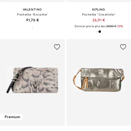
VALENTINO
KIPLING
Pochette 'Encanta'
Pochette 'Creativity'
91,76 €
26,91 €
Dernier prix le plus bas :
29,90 €
-10%
Premium