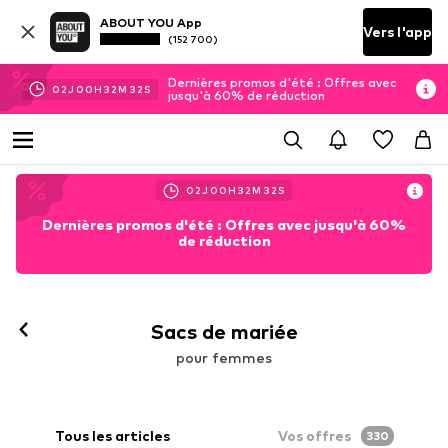
ABOUT YOU App
Vers l'app
(152 700)
Dernières promos d'été : Offres avec
02
J
00
H
32
M
29
S
jusqu'à 60% de réduction
02
J
00
H
32
M
29
S
Dernières promos d'été : Offres avec jusqu'à 60%
de réduction
Sacs de mariée
pour femmes
Tous les articles
Vos offres
330