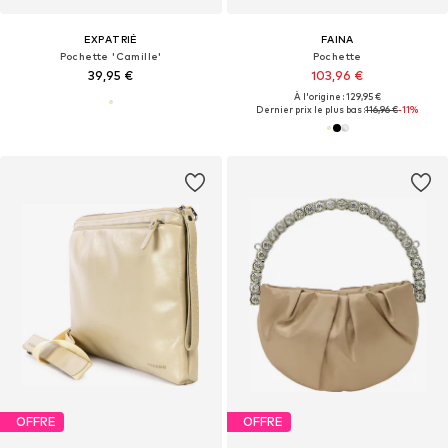
EXPATRIÉ
FAINA
Pochette 'Camille'
Pochette
39,95 €
103,96 €
À l'origine : 129,95 €
Dernier prix le plus bas :
116,96 €
-11%
OFFRE
OFFRE