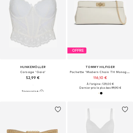
OFFRE
HUNKEMÖLLER
TOMMY HILFIGER
Corsage 'Gaia'
Pochette 'Modern Chain TH Monogram Clasp Clutch'
52,99 €
116,10 €
À l'origine : 129,00 €
Dernier prix le plus bas :
99,90 €