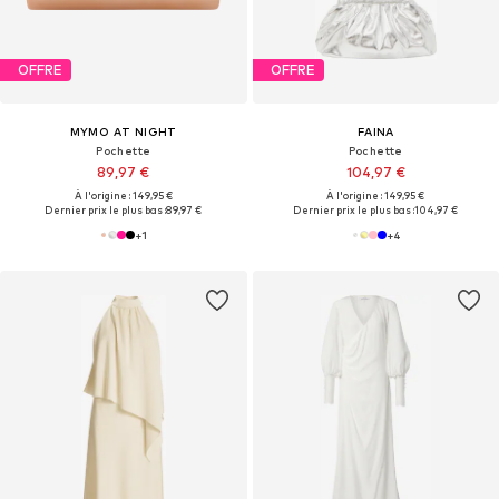
OFFRE
OFFRE
MYMO AT NIGHT
FAINA
Pochette
Pochette
89,97 €
104,97 €
À l'origine : 149,95 €
À l'origine : 149,95 €
Dernier prix le plus bas :
89,97 €
Dernier prix le plus bas :
104,97 €
+
1
+
4