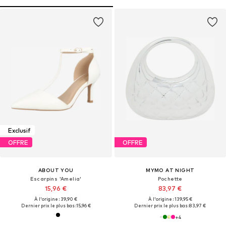
Exclusif
OFFRE
OFFRE
ABOUT YOU
MYMO AT NIGHT
Escarpins 'Amelia'
Pochette
15,96 €
83,97 €
À l'origine : 39,90 €
À l'origine : 139,95 €
Dernier prix le plus bas :
15,96 €
Dernier prix le plus bas :
83,97 €
+
4