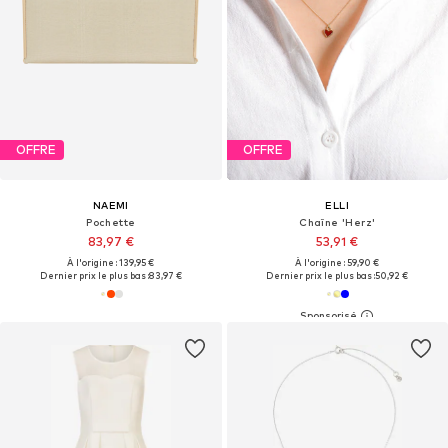
OFFRE
OFFRE
NAEMI
ELLI
Pochette
Chaîne 'Herz'
83,97 €
53,91 €
À l'origine : 139,95 €
À l'origine : 59,90 €
Dernier prix le plus bas :
83,97 €
Dernier prix le plus bas :
50,92 €