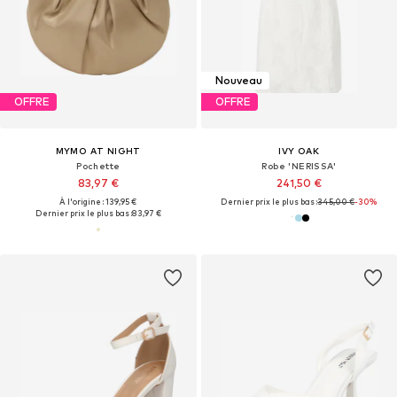
Nouveau
OFFRE
OFFRE
MYMO AT NIGHT
IVY OAK
Pochette
Robe 'NERISSA'
83,97 €
241,50 €
À l'origine : 139,95 €
Dernier prix le plus bas :
345,00 €
-30%
Dernier prix le plus bas :
83,97 €