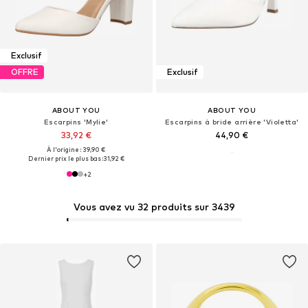
Exclusif
OFFRE
Exclusif
ABOUT YOU
ABOUT YOU
Escarpins 'Mylie'
Escarpins à bride arrière 'Violetta'
33,92 €
44,90 €
À l'origine : 39,90 €
Dernier prix le plus bas :
31,92 €
+
2
Vous avez vu 32 produits sur 3439