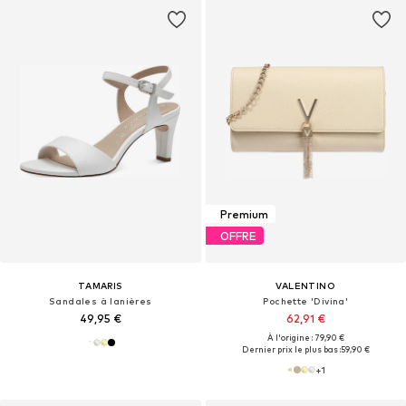
Premium
OFFRE
TAMARIS
VALENTINO
Sandales à lanières
Pochette 'Divina'
49,95 €
62,91 €
À l'origine : 79,90 €
Dernier prix le plus bas :
59,90 €
+
1