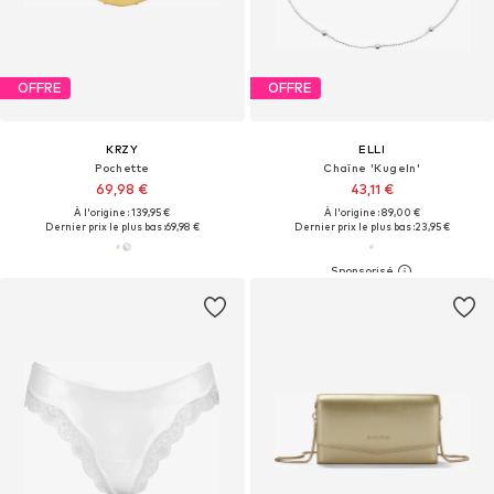
OFFRE
OFFRE
KRZY
ELLI
Pochette
Chaîne 'Kugeln'
69,98 €
43,11 €
À l'origine : 139,95 €
À l'origine : 89,00 €
Dernier prix le plus bas :
69,98 €
Dernier prix le plus bas :
23,95 €