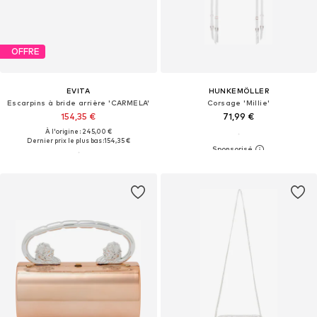
OFFRE
EVITA
HUNKEMÖLLER
Escarpins à bride arrière 'CARMELA'
Corsage 'Millie'
154,35 €
71,99 €
À l'origine : 245,00 €
Dernier prix le plus bas :
154,35 €