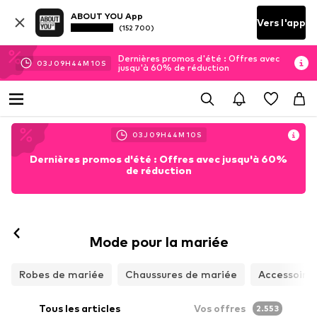
ABOUT YOU App
Vers l'app
(152 700)
Dernières promos d'été : Offres avec
03
J
09
H
44
M
08
S
jusqu'à 60% de réduction
03
J
09
H
44
M
08
S
Dernières promos d'été : Offres avec jusqu'à 60%
de réduction
Mode pour la mariée
Robes de mariée
Chaussures de mariée
Accessoire
Tous les articles
Vos offres
2.553