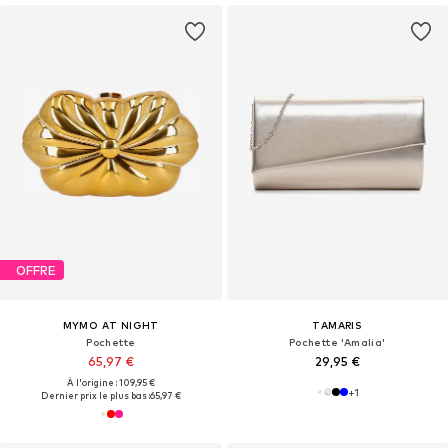
OFFRE
MYMO AT NIGHT
TAMARIS
Pochette
Pochette 'Amalia'
65,97 €
29,95 €
À l'origine : 109,95 €
+
1
Dernier prix le plus bas :
65,97 €