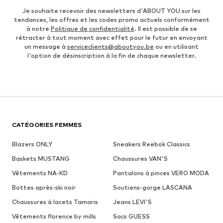
Je souhaite recevoir des newsletters d'ABOUT YOU sur les
tendances, les offres et les codes promo actuels conformément
à notre
Politique de confidentialité
. Il est possible de se
rétracter à tout moment avec effet pour le futur en envoyant
un message à
serviceclients@aboutyou.be
ou en utilisant
l'option de désinscription à la fin de chaque newsletter.
CATÉGORIES FEMMES
Blazers ONLY
Sneakers Reebok Classics
Baskets MUSTANG
Chaussures VAN'S
Vêtements NA-KD
Pantalons à pinces VERO MODA
Bottes après-ski noir
Soutiens-gorge LASCANA
Chaussures à lacets Tamaris
Jeans LEVI'S
Vêtements florence by mills
Sacs GUESS