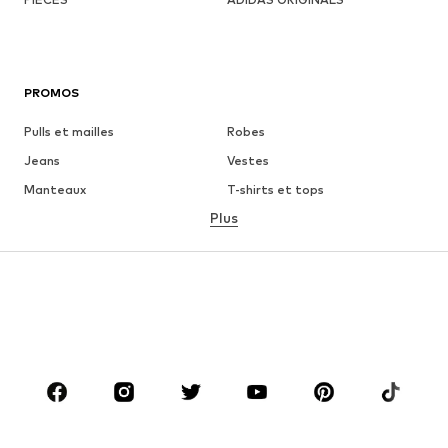
PROMOS
Pulls et mailles
Robes
Jeans
Vestes
Manteaux
T-shirts et tops
Plus
Pantalons
Lingerie
Jupes
Blouses et tuniques
Sweats
Blazers
Maillots de bain
Combinaisons et salopettes
Grandes tailles
Maternité
Chaussures
Sport
Accessoires
Premium
VÊTEMENTS