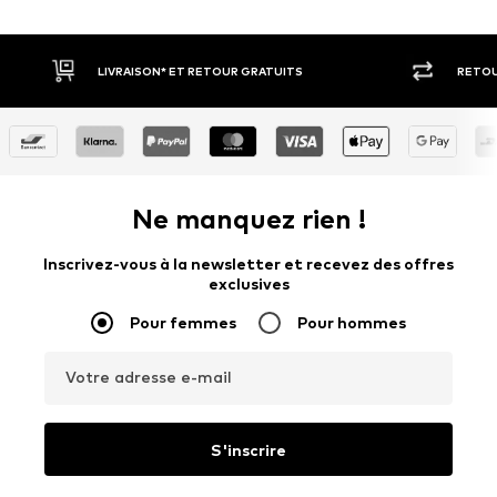
RETOUR SOUS 30 JOURS
PAIEM
Ne manquez rien !
Inscrivez-vous à la newsletter et recevez des offres
exclusives
Pour femmes
Pour hommes
Votre adresse e-mail
S'inscrire