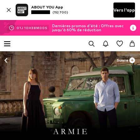
ABOUT YOU App
Vers l'app
(152 700)
Dernières promos d'été : Offres avec
01
J
10
H
37
M
58
S
jusqu'à 60% de réduction
Suivre