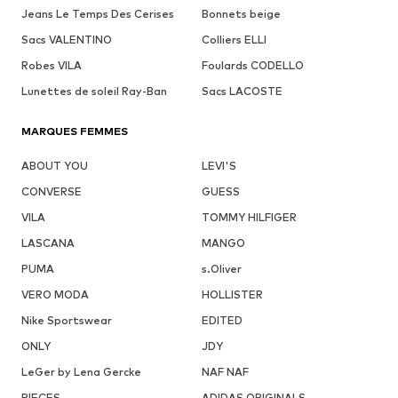
Jeans Le Temps Des Cerises
Bonnets beige
Sacs VALENTINO
Colliers ELLI
Robes VILA
Foulards CODELLO
Lunettes de soleil Ray-Ban
Sacs LACOSTE
MARQUES FEMMES
ABOUT YOU
LEVI'S
CONVERSE
GUESS
VILA
TOMMY HILFIGER
LASCANA
MANGO
PUMA
s.Oliver
VERO MODA
HOLLISTER
Nike Sportswear
EDITED
ONLY
JDY
LeGer by Lena Gercke
NAF NAF
PIECES
ADIDAS ORIGINALS