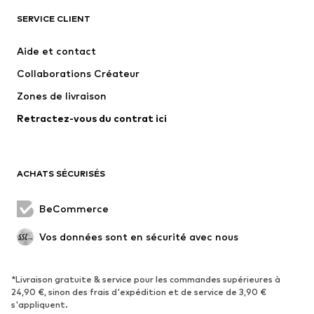
SERVICE CLIENT
Nouveautés
Tendance
Robes
Jeans
Aide et contact
T-shirts et tops
Pantalons
Collaborations Créateur
Vestes
Pulls et mailles
Zones de livraison
Lingerie
Blouses et tuniques
Retractez-vous du contrat ici
Manteaux
Jupes
Maillots de bain
Sweats
Blazers
Combinaisons et salopettes
ACHATS SÉCURISÉS
Grandes tailles
Maternité
Occasions spéciales
Exclusif
BeCommerce
Remise à neuf
Vos données sont en sécurité avec nous
CHAUSSURES
*Livraison gratuite & service pour les commandes supérieures à
Nouveautés
Tendance
24,90 €, sinon des frais d'expédition et de service de 3,90 €
Baskets
Bottines
s'appliquent.