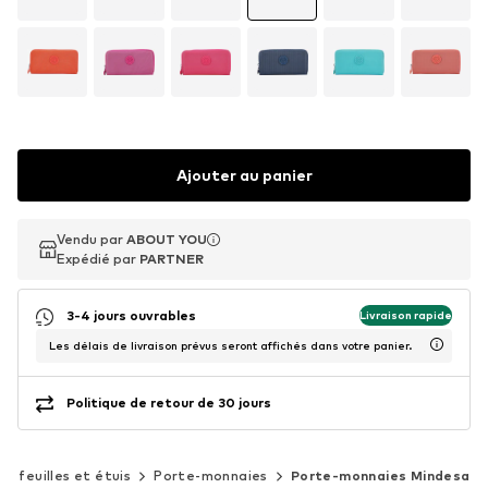
Ajouter au panier
Vendu par
Vendu par
ABOUT YOU
ABOUT YOU
Expédié par
Expédié par
PARTNER
PARTNER
3-4 jours ouvrables
Livraison rapide
Les délais de livraison prévus seront affichés dans votre panier.
Politique de retour de 30 jours
tefeuilles et étuis
Porte-monnaies
Porte-monnaies Mindesa