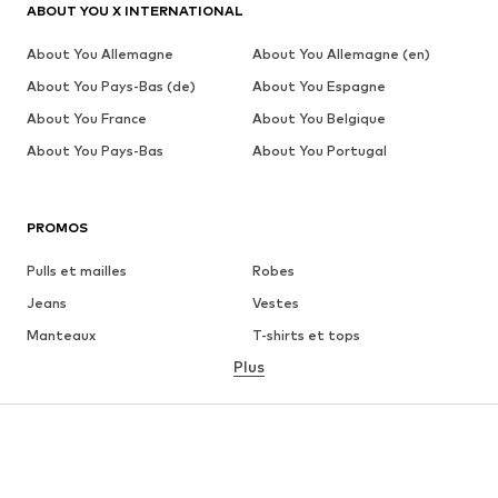
ABOUT YOU X INTERNATIONAL
About You Allemagne
About You Allemagne (en)
About You Pays-Bas (de)
About You Espagne
About You France
About You Belgique
About You Pays-Bas
About You Portugal
PROMOS
Pulls et mailles
Robes
Jeans
Vestes
Manteaux
T-shirts et tops
Plus
Pantalons
Lingerie
Jupes
Blouses et tuniques
Sweats
Blazers
Maillots de bain
Combinaisons et salopettes
Grandes tailles
Maternité