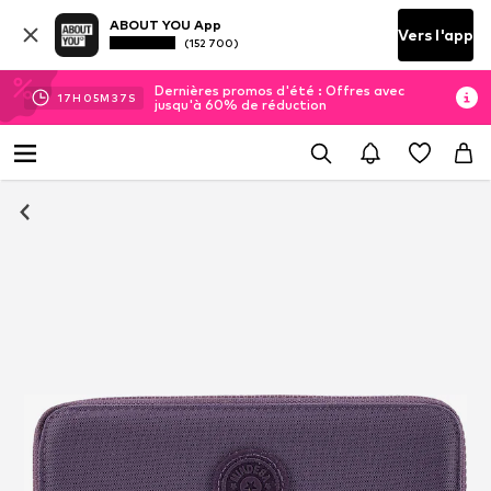
ABOUT YOU App
Vers l'app
(152 700)
Dernières promos d'été : Offres avec
17
H
05
M
36
S
jusqu'à 60% de réduction