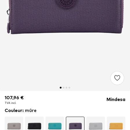
107,96 €
107,96 €
107,96 €
Mindesa
TVA incl.
TVA incl.
TVA incl.
Couleur
:
mûre