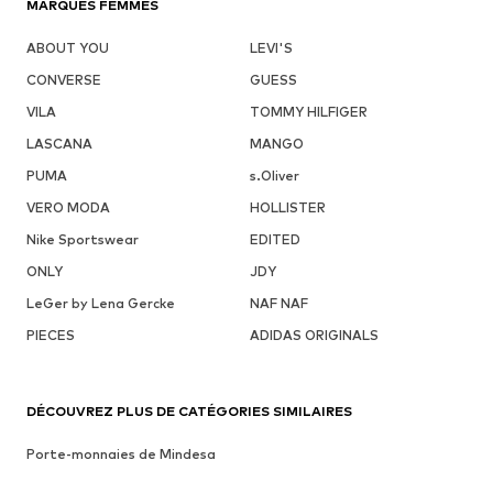
MARQUES FEMMES
ABOUT YOU
LEVI'S
CONVERSE
GUESS
VILA
TOMMY HILFIGER
LASCANA
MANGO
PUMA
s.Oliver
VERO MODA
HOLLISTER
Nike Sportswear
EDITED
ONLY
JDY
LeGer by Lena Gercke
NAF NAF
PIECES
ADIDAS ORIGINALS
DÉCOUVREZ PLUS DE CATÉGORIES SIMILAIRES
Porte-monnaies de Mindesa