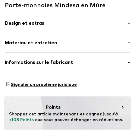
Porte-monnaies Mindesa en Mûre
Design et extras
Fentes pour cartes
Matériau et entretien
Compartiment à monnaie
Compartiment à billets
Fermeture éclair sur le pourtour
Matériau supérieur : Polyamide (Nylon®)
Informations sur le fabricant
Etiquette patch / étiquette flag
Doublure : Polyester - PES
Tissu robuste
Motion E-Commerce
Pays d'origine : Chine
Osterfeldstraße 12-14
Textile
Signaler un problème juridique
22529 Hamburg
Fermeture à glissière
DE
motion-fashion.de/
Numéro d'article.
4068298035667
Points
Shoppez cet article maintenant et gagnez jusqu'à 
+108 Points
 que vous pouvez échanger en réductions.