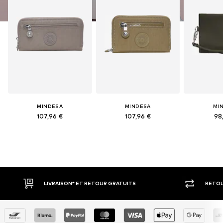
MINDESA
MINDESA
MI
107,96 €
107,96 €
98
LIVRAISON* ET RETOUR GRATUITS
RETOUR SOUS 3