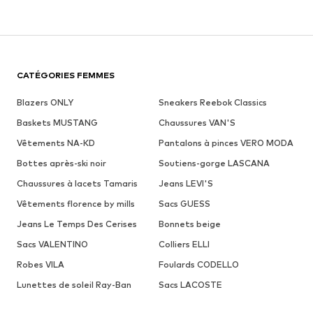
CATÉGORIES FEMMES
Blazers ONLY
Sneakers Reebok Classics
Baskets MUSTANG
Chaussures VAN'S
Vêtements NA-KD
Pantalons à pinces VERO MODA
Bottes après-ski noir
Soutiens-gorge LASCANA
Chaussures à lacets Tamaris
Jeans LEVI'S
Vêtements florence by mills
Sacs GUESS
Jeans Le Temps Des Cerises
Bonnets beige
Sacs VALENTINO
Colliers ELLI
Robes VILA
Foulards CODELLO
Lunettes de soleil Ray-Ban
Sacs LACOSTE