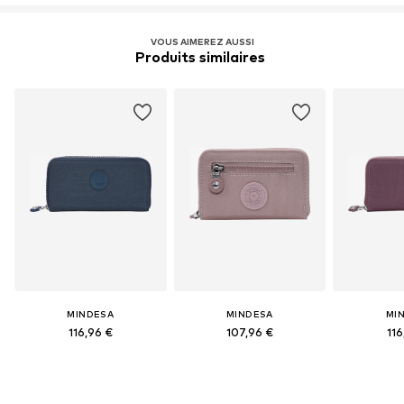
VOUS AIMEREZ AUSSI
Produits similaires 
MINDESA
MINDESA
MI
116,96 €
107,96 €
116