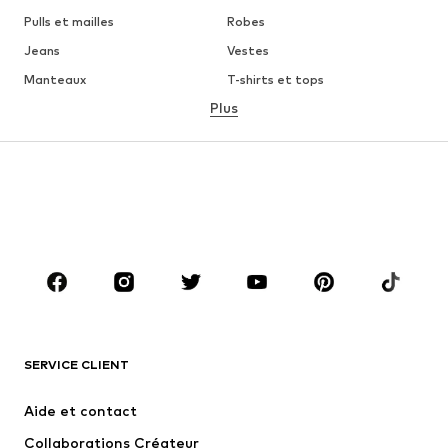
Pulls et mailles
Robes
Jeans
Vestes
Manteaux
T-shirts et tops
Plus
Pantalons
Lingerie
Jupes
Blouses et tuniques
Sweats
Blazers
Maillots de bain
Combinaisons et salopettes
Grandes tailles
Maternité
Chaussures
Sport
Accessoires
Premium
VÊTEMENTS
SERVICE CLIENT
Nouveautés
Tendance
Robes
Jeans
Aide et contact
T-shirts et tops
Pantalons
Collaborations Créateur