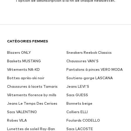
l'option de désinscription à la fin de chaque newsletter.
CATÉGORIES FEMMES
Blazers ONLY
Sneakers Reebok Classics
Baskets MUSTANG
Chaussures VAN'S
Vêtements NA-KD
Pantalons à pinces VERO MODA
Bottes après-ski noir
Soutiens-gorge LASCANA
Chaussures à lacets Tamaris
Jeans LEVI'S
Vêtements florence by mills
Sacs GUESS
Jeans Le Temps Des Cerises
Bonnets beige
Sacs VALENTINO
Colliers ELLI
Robes VILA
Foulards CODELLO
Lunettes de soleil Ray-Ban
Sacs LACOSTE