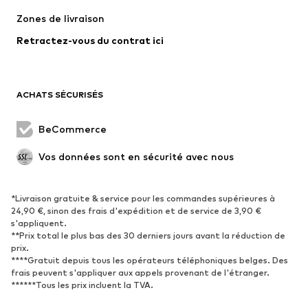
Vestes
Pulls et mailles
Zones de livraison
Lingerie
Blouses et tuniques
Retractez-vous du contrat ici
Manteaux
Jupes
Maillots de bain
Sweats
Blazers
Combinaisons et salopettes
ACHATS SÉCURISÉS
Grandes tailles
Maternité
Occasions spéciales
Exclusif
BeCommerce
Remise à neuf
Vos données sont en sécurité avec nous
CHAUSSURES
*Livraison gratuite & service pour les commandes supérieures à
Nouveautés
Tendance
24,90 €, sinon des frais d'expédition et de service de 3,90 €
Baskets
Bottines
s'appliquent.
**Prix total le plus bas des 30 derniers jours avant la réduction de
Escarpins et talons hauts
Bottes
prix.
****Gratuit depuis tous les opérateurs téléphoniques belges. Des
Sandales
Chaussures basses
frais peuvent s'appliquer aux appels provenant de l'étranger.
Chaussures de sport
Ballerines
******Tous les prix incluent la TVA.
Mules
Chaussons