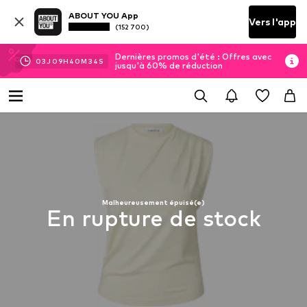
ABOUT YOU App
Vers l'app
(152 700)
Dernières promos d'été : Offres avec
03
J
09
H
40
M
34
S
jusqu'à 60% de réduction
Malheureusement épuisé(e)
En rupture de stock