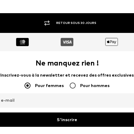
OFFRE
OFFRE
CARLO COLUCCI
CARLO COLUCCI
233,10 €
143,10 €
À l'origine : 259,00 €
À l'origine : 259,95 €
Tailles disponibles: One Size
Tailles disponibles: One Size
Dernier prix le plus bas :
233,10 €
Dernier prix le plus bas :
143,10 €
Ajouter au panier
Ajouter au panier