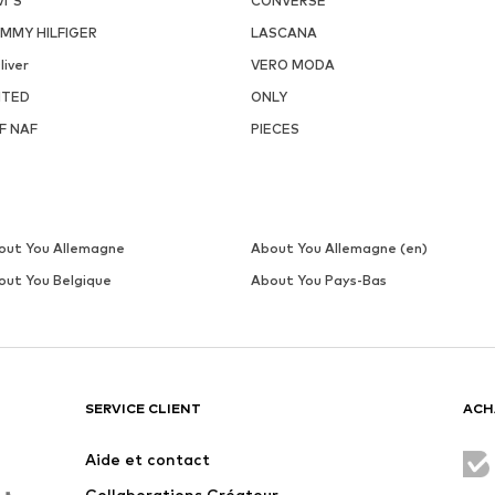
49,41 €
109,00 €
À l'origine : 54,90 €
À l'origine : 125,00 €
Tailles disponibles: One Size
Tailles disponibles: 34, 38, 
Dernier prix le plus bas :
47,90 €
Dernier prix le plus bas :
105,00 
Ajouter au panier
Ajouter au panier