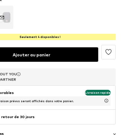
Seulement 4 disponibles !
Ajouter au panier
OUT YOU
OUT YOU
OUT YOU
PARTNER
PARTNER
PARTNER
uvrables
Livraison rapide
raison prévus seront affichés dans votre panier.
 retour de 30 jours
as