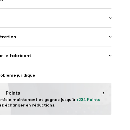
a ceinture /de la anse : Sangle longue / Bandoulière
lissière
tretien
.
CC-14159-QU-23
mposition : Polyuréthane - PUR (recyclé)
r le fabricant
hion herren moden gmbH & Co.KG
roblème juridique
n.de
Points
rticle maintenant et gagnez jusqu'à 
+234 Points
ez échanger en réductions.