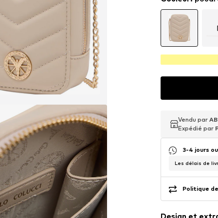
Vendu par
Vendu par
Vendu par
AB
AB
AB
Expédié par
Expédié par
Expédié par
3-4 jours o
Les délais de liv
Politique de
Design et extr