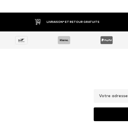
OFFRE
OFFRE
CARLO COLUCCI
CARLO COLUCCI
233,10 €
233,10 €
À l'origine : 259,00 €
À l'origine : 259,00 €
Tailles disponibles: One Size
Tailles disponibles: One Size
Dernier prix le plus bas :
233,10 €
Dernier prix le plus bas :
233,10 €
Ajouter au panier
Ajouter au panier
Inspiration pour vos tenues
À PORTER AVEC