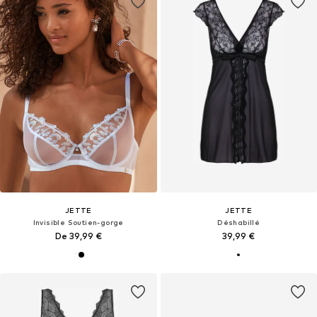
JETTE
JETTE
Invisible Soutien-gorge
Déshabillé
De 39,99 €
39,99 €