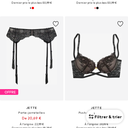
Dernier prix le plus bas :
50,99 €
Dernier prix le plus bas :
50,99 €
OFFRE
JETTE
JETTE
Porte-jarretelles
Push-up Soutien-gorge
1
Filtrer & trier
De 20,69 €
32,99 €
À l'origine : 22,99 €
À l'origine : 39,99 €
Dernier prix le plus bas :
18,39 €
Dernier prix le plus bas :
29,69 €