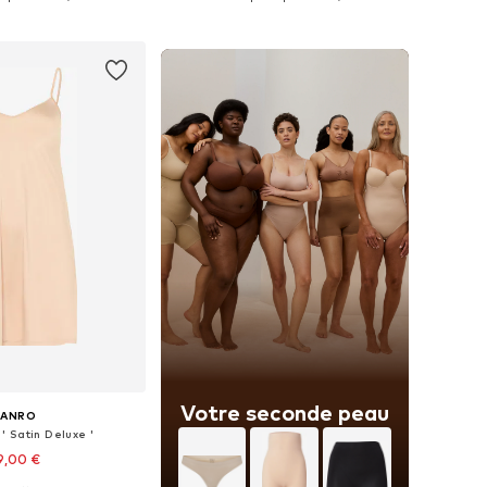
r au panier
Ajouter au panier
Votre seconde peau
HANRO
' Satin Deluxe '
9,00 €