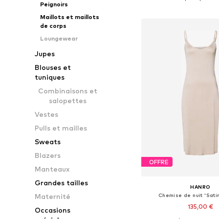
Peignoirs
Ajouter au pa
Maillots et maillots
de corps
Loungewear
Jupes
Blouses et
tuniques
Combinaisons et
salopettes
Vestes
Pulls et mailles
Sweats
Blazers
OFFRE
Manteaux
Grandes tailles
HANRO
Maternité
Chemise de nuit 'Sati
135,00 €
Occasions