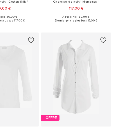
it ' Cotton Silk '
Chemise de nuit ' Moments '
7,00 €
117,00 €
ine : 130,00 €
À l'origine : 130,00 €
bles: XS, S, M, L, XL
Tailles disponibles: XS, S, M, L, XL
e plus bas :
117,00 €
Dernier prix le plus bas :
117,00 €
r au panier
Ajouter au panier
OFFRE