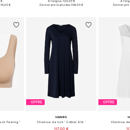
+
1
 €
À l'origine : 120,00 €
À l'ori
S, M, L, XL
Tailles disponibles: XS, S, M, L, XL
Tailles disponi
135,00 €
Dernier prix le plus bas :
108,00 €
Dernier prix l
nier
Ajouter au panier
Ajoute
OFFRE
OFFRE
HANRO
uch Feeling '
Chemise de nuit ' Cotton Silk '
Chemise de 
117,00 €
11