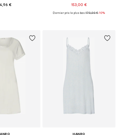
4,96 €
153,00 €
Dernier prix le plus bas :
170,00 €
-10%
ponibles: S, M, L
Tailles disponibles: XS, S, M, L, XL
r au panier
Ajouter au panier
HANRO
HANRO