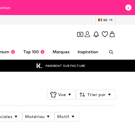
uction
BE
FR
mium
Top 100
Marques
Inspiration
PAIEMENT SUR FACTURE
Vue
Trier par
ciales
Matériau
Motif