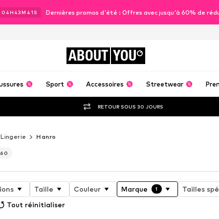
Dernières promos d'été : Offres avec jusqu'à 60% de réd
J
04
H
43
M
40
S
ABOUT
YOU
ussures
Sport
Accessoires
Streetwear
Pre
RETOUR SOUS 30 JOURS
Lingerie
Hanro
360
ions
Taille
Couleur
Marque
Tailles spé
1
Tout réinitialiser