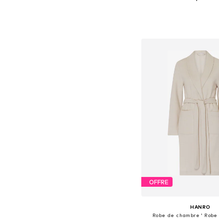
+
2
Ajouter au pa
OFFRE
HANRO
Robe de chambre ' Robe 