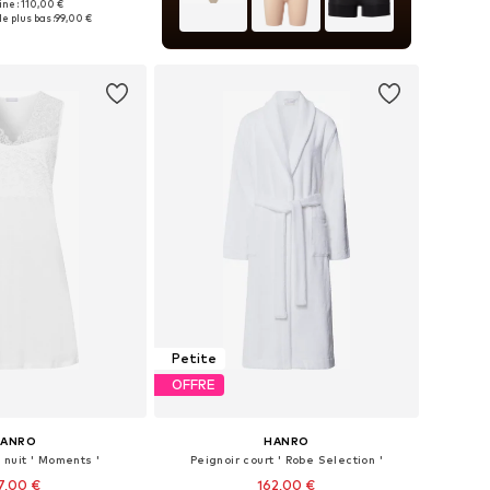
gine : 110,00 €
bles: 34, 36, 38, 40
e plus bas :
99,00 €
r au panier
Petite
OFFRE
HANRO
HANRO
nuit ' Moments '
Peignoir court ' Robe Selection '
7,00 €
162,00 €