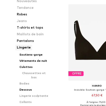
Nouveautés
Tendance
Robes
Jeans
T-shirts et tops
Maillots de bain
Pantalons
Lingerie
Soutiens-gorge
Vêtements de nuit
Culottes
Chaussettes et
OFFRE
bas
Bodies
HANRO
Dessous
Invisible Soutien-gorge 
67,50 €
Lingerie sculptante
Collants
À l'origine : 75,00
Disponible en plusieurs
Dernier prix le plus bas 