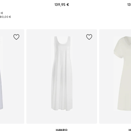
139,95 €
13
0 €
S, M, L, XL
Tailles disponibles: S, M, L, XL
Tailles dis
180,00 €
nier
Ajouter au panier
Ajoute
HANRO