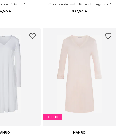
 nuit ' Anilla '
Chemise de nuit ' Natural Elegance '
4,96 €
107,96 €
nibles: S, M, L, XL
Tailles disponibles: XS, S, M, L
r au panier
Ajouter au panier
OFFRE
HANRO
HANRO