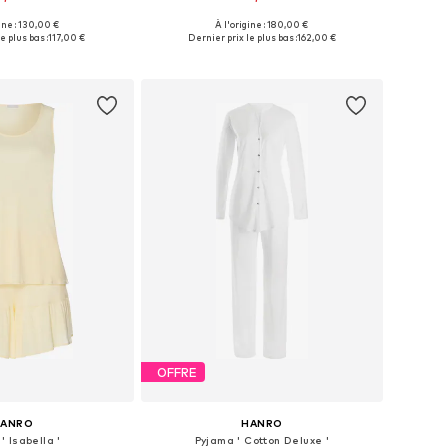
ine : 130,00 €
À l'origine : 180,00 €
nibles: XS, S, M, L
Tailles disponibles: XS, S, M, L, XL
e plus bas :
117,00 €
Dernier prix le plus bas :
162,00 €
r au panier
Ajouter au panier
OFFRE
HANRO
HANRO
' Isabella '
Pyjama ' Cotton Deluxe '