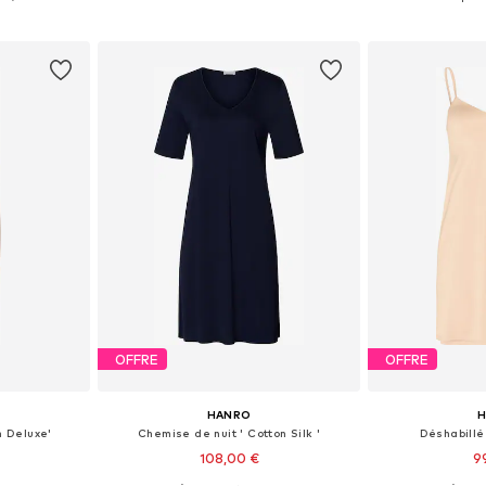
nier
Ajouter au panier
Ajoute
OFFRE
OFFRE
HANRO
n Deluxe'
Chemise de nuit ' Cotton Silk '
Déshabillé 
108,00 €
9