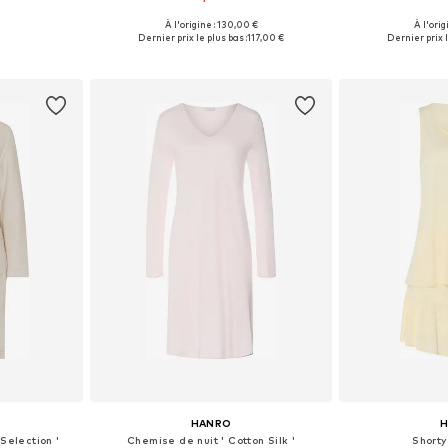
À l'origine : 130,00 €
À l'orig
Tailles disponibles: 70 A, 75 A/B, 80 B/C, 90 C/D, 100 C/D/E
Tailles disponibles: XS, S, M, L, XL
Tailles dispo
Dernier prix le plus bas :
117,00 €
Dernier prix l
nier
Ajouter au panier
Ajoute
HANRO
Selection '
Chemise de nuit ' Cotton Silk '
Shorty 