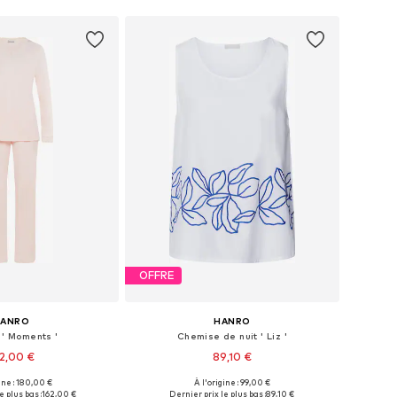
OFFRE
HANRO
HANRO
 ' Moments '
Chemise de nuit ' Liz '
2,00 €
89,10 €
ine : 180,00 €
À l'origine : 99,00 €
bles: XS, S, M, L, XL
Tailles disponibles: XS, S, M, L, XL
e plus bas :
162,00 €
Dernier prix le plus bas :
89,10 €