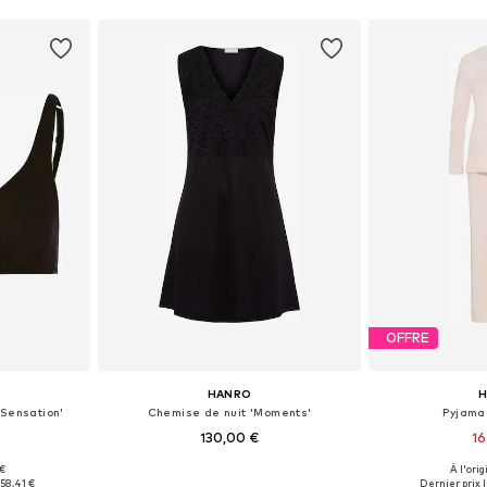
OFFRE
HANRO
'Sensation'
Chemise de nuit 'Moments'
Pyjama
130,00 €
16
 €
À l'orig
 tailles
Tailles disponibles: XS, S, M, L
Tailles disponi
:
58,41 €
Dernier prix l