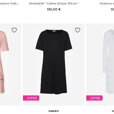
Chemise de nuit ' Spaghettidress Cotton Silk '
Déshabillé ' Cotton Deluxe 130cm '
Chemise de
130,00 €
13
 M, L, XL
Tailles disponibles: 34, 36, 38, 40, 42
Tailles dispo
nier
Ajouter au panier
Ajoute
OFFRE
OFFRE
HANRO