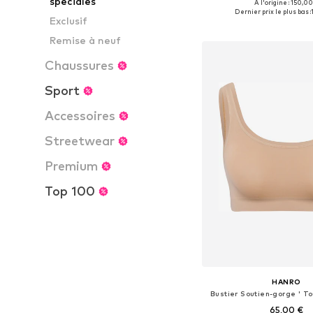
spéciales
À l'origine : 150,00
Tailles disponibles: XS, 
Dernier prix le plus bas :
Exclusif
Ajouter au pa
Remise à neuf
Chaussures
Sport
Accessoires
Streetwear
Premium
Top 100
HANRO
Bustier Soutien-gorge ' To
65,00 €