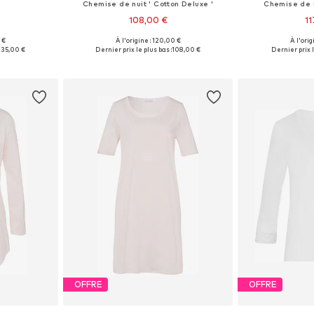
'
Chemise de nuit ' Cotton Deluxe '
Chemise de nu
108,00 €
11
 €
À l'origine : 120,00 €
À l'orig
S, M, L
Tailles disponibles: XS, S, M, L, XL
Tailles disponi
135,00 €
Dernier prix le plus bas :
108,00 €
Dernier prix l
nier
Ajouter au panier
Ajoute
OFFRE
OFFRE