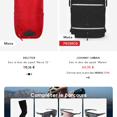
Mixte
Mixte
PROMOS
DEUTER
JOHNNY URBAN
Sac à dos de sport 'Race 12 '
Sac à dos de sport 'Myles'
115,16 €
69,95 €
Dernier prix le plus bas :
99,95 €
-30%
Compléter le parcours