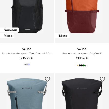
Nouveau
Mixte
Mixte
VAUDE
VAUDE
Sac à dos de sport 'TrailControl 20+'
Sac à dos de sport 'CityGo II'
216,95 €
138,56 €
+
1