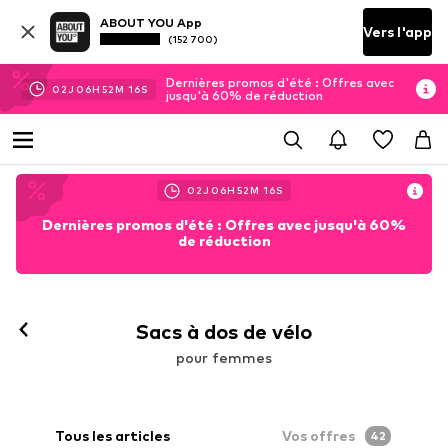
ABOUT YOU App
Vers l'app
(152 700)
Dernières promos d'été : Offres avec
02
J
06
H
52
M
15
S
jusqu'à 60% de réduction
02
J
06
H
52
M
15
S
Dernières promos d'été : Offres avec jusqu'à 60%
de réduction
Sacs à dos de vélo
pour femmes
Tous les articles
Vos offres
42