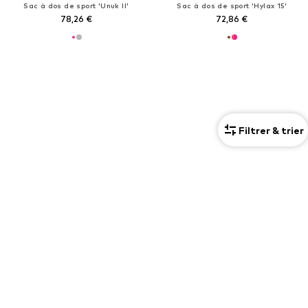
Sac à dos de sport 'Unuk II'
Sac à dos de sport 'Hylax 15'
78,26 €
72,86 €
Filtrer & trier
Vous trouverez ici plus de produits de la catégorie Sacs et sacs à dos