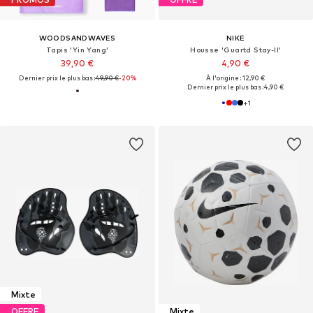
WOODSANDWAVES
NIKE
Tapis 'Yin Yang'
Housse 'Guartd Stay-II'
39,90 €
4,90 €
Dernier prix le plus bas :
49,90 €
-20%
À l'origine : 12,90 €
Dernier prix le plus bas :
4,90 €
+
1
Mixte
OFFRE
Mixte