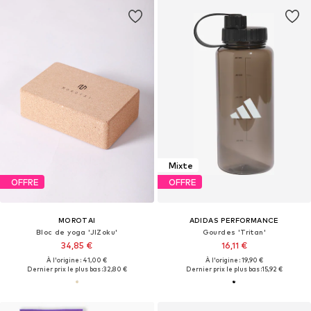
Mixte
OFFRE
OFFRE
MOROTAI
ADIDAS PERFORMANCE
Bloc de yoga 'JIZoku'
Gourdes 'Tritan'
34,85 €
16,11 €
À l'origine : 41,00 €
À l'origine : 19,90 €
Dernier prix le plus bas :
32,80 €
Dernier prix le plus bas :
15,92 €