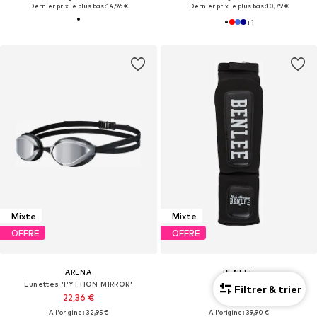
Dernier prix le plus bas :
14,96 €
Dernier prix le plus bas :
10,79 €
+
1
Mixte
Mixte
OFFRE
OFFRE
ARENA
BENLEE
Lunettes 'PYTHON MIRROR'
Housse
Filtrer & trier
22,36 €
35,91 €
À l'origine : 32,95 €
À l'origine : 39,90 €