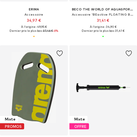
ERIMA
BECO THE WORLD OF AQUASPORTS
Accessoire
Accessoire 'BEactive FLOATING BUOY'
34,97 €
31,41 €
À l'origine : 49,95 €
À l'origine : 34,90 €
Dernier prix le plus bas :
37,46 €
-6%
Dernier prix le plus bas :
31,41 €
Mixte
Mixte
PROMOS
OFFRE