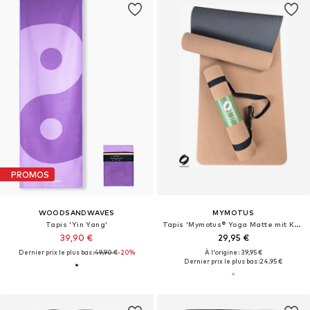
PROMOS
WOODSANDWAVES
MYMOTUS
Tapis 'Yin Yang'
Tapis 'Mymotus® Yoga Matte mit Kork-Oberfläche, rutschfest, funktional, pflegeleicht mit Tragegurt'
39,90 €
29,95 €
Dernier prix le plus bas :
49,90 €
-20%
À l'origine : 39,95 €
Dernier prix le plus bas :
24,95 €