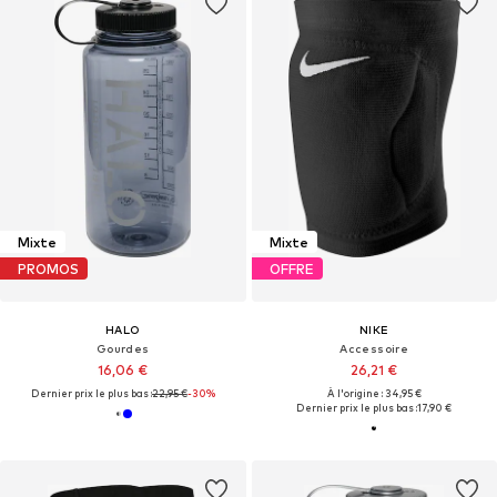
Mixte
Mixte
PROMOS
OFFRE
HALO
NIKE
Gourdes
Accessoire
16,06 €
26,21 €
Dernier prix le plus bas :
22,95 €
-30%
À l'origine : 34,95 €
Dernier prix le plus bas :
17,90 €