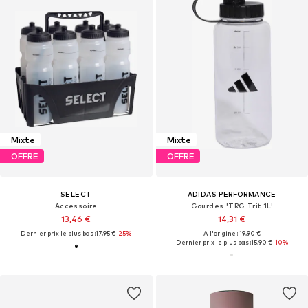
Mixte
Mixte
OFFRE
OFFRE
SELECT
ADIDAS PERFORMANCE
Accessoire
Gourdes 'TRG Trit 1L'
13,46 €
14,31 €
Dernier prix le plus bas :
17,95 €
-25%
À l'origine : 19,90 €
Dernier prix le plus bas :
15,90 €
-10%