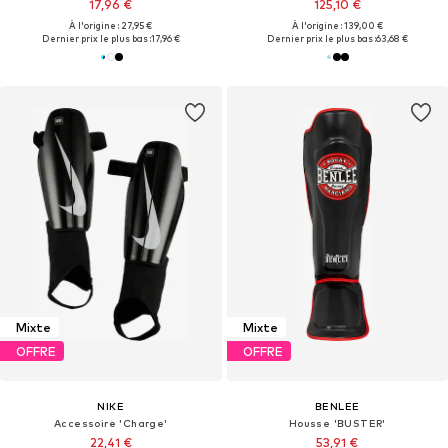
17,96 €
125,10 €
À l'origine : 27,95 €
À l'origine : 139,00 €
Dernier prix le plus bas :
17,96 €
Dernier prix le plus bas :
63,68 €
Mixte
Mixte
OFFRE
OFFRE
NIKE
BENLEE
Accessoire 'Charge'
Housse 'BUSTER'
22,41 €
53,91 €