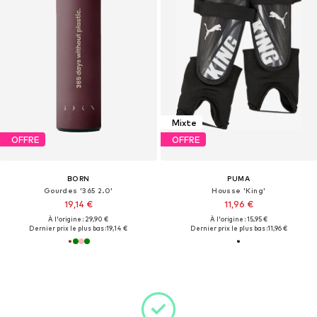
Mixte
OFFRE
OFFRE
BORN
PUMA
Gourdes '365 2.0'
Housse 'King'
19,14 €
11,96 €
À l'origine : 29,90 €
À l'origine : 15,95 €
Dernier prix le plus bas :
19,14 €
Dernier prix le plus bas :
11,96 €