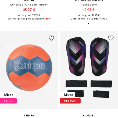
ARENA
ADIDAS ORIGINALS
Lunettes 'Air Sonic Mirror'
Accessoire
25,97 €
14,96 €
À l'origine : 39,95 €
À l'origine : 19,95 €
Dernier prix le plus bas :
29,96 €
-13%
Dernier prix le plus bas :
14,96 €
Mixte
Mixte
OFFRE
PROMOS
KEMPA
HUMMEL