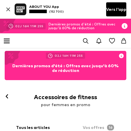
ABOUT YOU App
Vers l'app
(152 700)
Dernières promos d'été : Offres avec
02
J
16
H
11
M
23
S
jusqu'à 60% de réduction
02
J
16
H
11
M
23
S
Dernières promos d'été : Offres avec jusqu'à 60%
de réduction
Accessoires de fitness
pour femmes en promo
Tous les articles
Vos offres
16