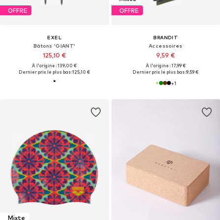
OFFRE
OFFRE
EXEL
BRANDIT
Bâtons 'GIANT'
Accessoires
125,10 €
9,59 €
À l'origine : 139,00 €
À l'origine : 17,99 €
Dernier prix le plus bas :
125,10 €
Dernier prix le plus bas :
9,59 €
+
1
Mixte