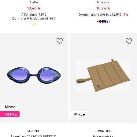
Balle
Housse
13,46 €
10,74 €
À l'origine : 17,95 €
Dernier prix le plus bas :
12,95 €
-17%
Dernier prix le plus bas :
13,46 €
+
1
Mixte
OFFRE
Mixte
ARENA
BRANDIT
Lunettes 'TRACKS MIRROR'
Accessoires