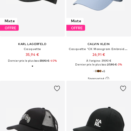
Mixte
Mixte
OFFRE
OFFRE
KARL LAGERFELD
CALVIN KLEIN
Casquette
Casquette 'CK Monogram Embroidery Baseball'
35,94 €
26,91 €
Dernier prix le plus bas :
59,90 €
-40%
À l'origine : 39,90 €
Dernier prix le plus bas :
27,90 €
-3%
+
5