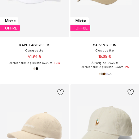
Mixte
Mixte
OFFRE
OFFRE
KARL LAGERFELD
CALVIN KLEIN
Casquette
Casquette
41,94 €
15,35 €
Dernier prix le plus bas :
69,90 €
-40%
À l'origine : 39,90 €
Dernier prix le plus bas :
15,96 €
-3%
+
5