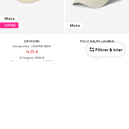
Mixte
OFFRE
Mixte
DRYKORN
POLO RALPH LAUREN
Casquette 'JESPER 888'
Casquette
Filtrer & trier
14,95 €
85,00 €
À l'origine : 39,90 €
Dernier prix le plus bas :
14,93 €