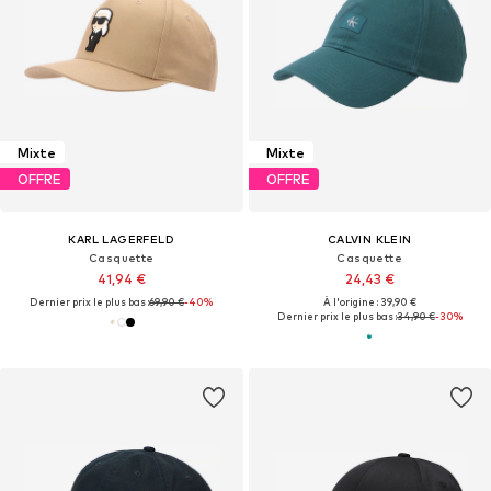
Mixte
Mixte
OFFRE
OFFRE
KARL LAGERFELD
CALVIN KLEIN
Casquette
Casquette
41,94 €
24,43 €
Dernier prix le plus bas :
69,90 €
-40%
À l'origine : 39,90 €
Dernier prix le plus bas :
34,90 €
-30%