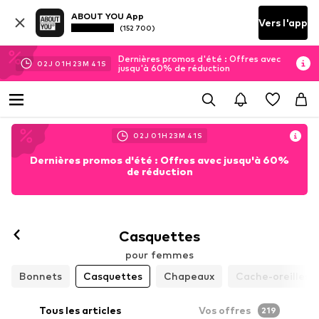
ABOUT YOU App
Vers l'app
(152 700)
Dernières promos d'été : Offres avec
02
J
01
H
23
M
40
S
jusqu'à 60% de réduction
02
J
01
H
23
M
40
S
Dernières promos d'été : Offres avec jusqu'à 60%
de réduction
Casquettes
pour femmes
Bonnets
Casquettes
Chapeaux
Cache-oreilles 
Tous les articles
Vos offres
219