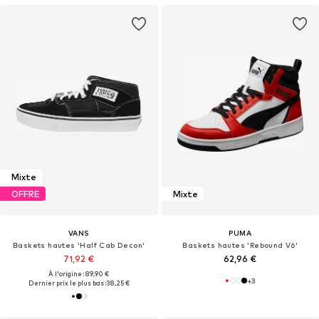
Mixte
OFFRE
Mixte
VANS
PUMA
Baskets hautes 'Half Cab Decon'
Baskets hautes 'Rebound V6'
71,92 €
62,96 €
À l'origine : 89,90 €
+
3
Dernier prix le plus bas :
38,25 €