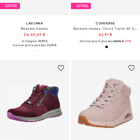
OFFRE
OFFRE
LASCANA
CONVERSE
Baskets hautes
Baskets hautes 'Chuck Taylor All Star Malden Street'
De 40,49 €
62,91 €
À l'origine : 59,99 €
Dernier prix le plus bas :
69,90 €
-10%
Dernier prix le plus bas :
35,99 €