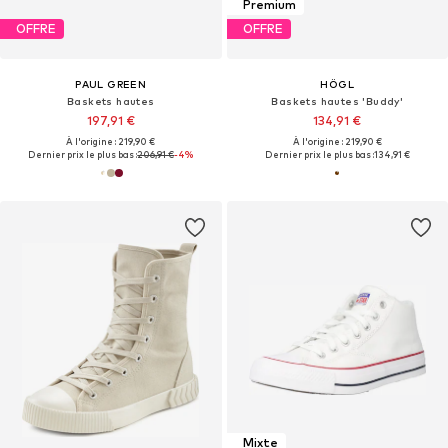
Premium
OFFRE
OFFRE
PAUL GREEN
HÖGL
Baskets hautes
Baskets hautes 'Buddy'
197,91 €
134,91 €
À l'origine : 219,90 €
À l'origine : 219,90 €
Dernier prix le plus bas :
206,91 €
-4%
Dernier prix le plus bas :
134,91 €
Mixte