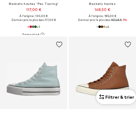
Baskets hautes 'Peu Touring'
Baskets hautes
117,00 €
148,50 €
À l'origine : 130,00 €
À l'origine : 185,00 €
Dernier prix le plus bas :
117,00 €
Dernier prix le plus bas :
157,25 €
-5%
+
1
+
5
Filtrer & trier
Nouveau
OFFRE
CONVERSE
CONVERSE