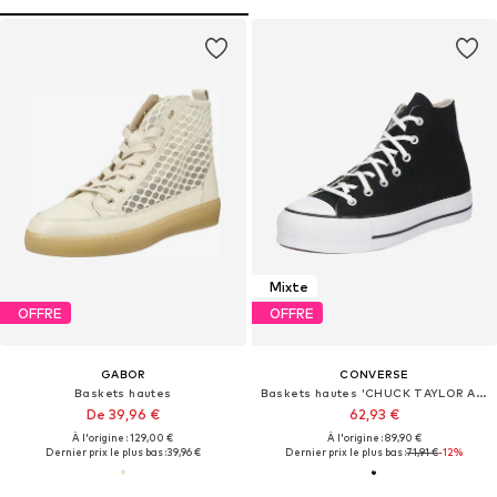
Mixte
OFFRE
OFFRE
GABOR
CONVERSE
Baskets hautes
Baskets hautes 'CHUCK TAYLOR ALL STAR LIFT PLATFORM WIDE WIDTH'
De 39,96 €
62,93 €
À l'origine : 129,00 €
À l'origine : 89,90 €
Dernier prix le plus bas :
39,96 €
Dernier prix le plus bas :
71,91 €
-12%