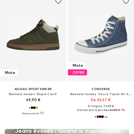
Mixte
Mixte
OFFRE
ADIDAS SPORTSWEAR
CONVERSE
Baskets hautes 'Rapid Court'
Baskets hautes 'Chuck Taylor All Star Classic'
69,90 €
De 63,67 €
À l'origine : 74,90 €
Dernier prix le plus bas :
64,90 €
-1%
+
4
Jeans évasés : Quand le mouvement