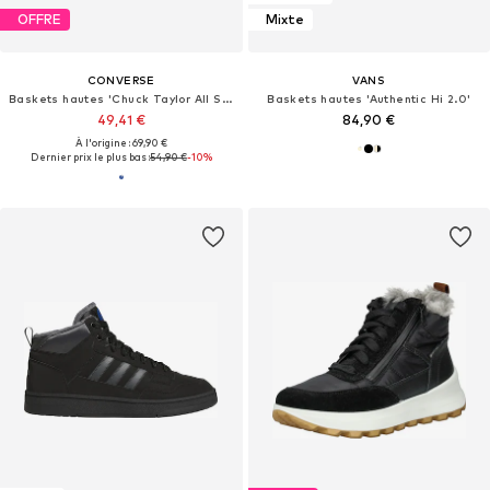
OFFRE
Mixte
CONVERSE
VANS
Baskets hautes 'Chuck Taylor All Star'
Baskets hautes 'Authentic Hi 2.0'
49,41 €
84,90 €
À l'origine : 69,90 €
Dernier prix le plus bas :
54,90 €
-10%