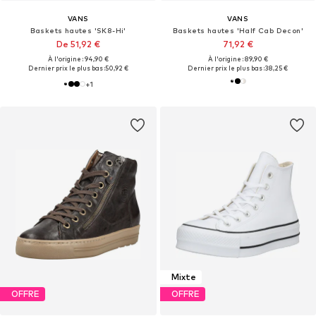
VANS
VANS
Baskets hautes 'SK8-Hi'
Baskets hautes 'Half Cab Decon'
De 51,92 €
71,92 €
À l'origine : 94,90 €
À l'origine : 89,90 €
Dernier prix le plus bas :
50,92 €
Dernier prix le plus bas :
38,25 €
+
1
Mixte
OFFRE
OFFRE