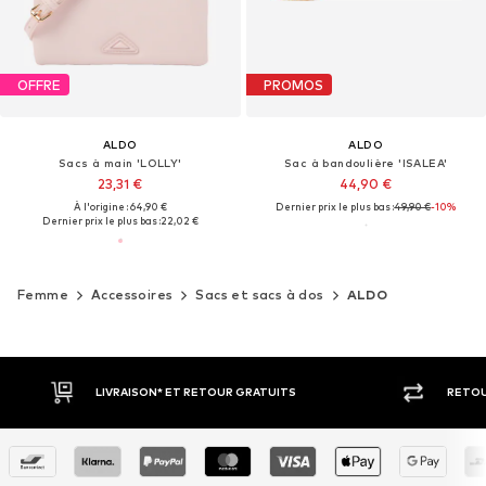
OFFRE
PROMOS
ALDO
ALDO
Sacs à main 'LOLLY'
Sac à bandoulière 'ISALEA'
23,31 €
44,90 €
À l'origine : 64,90 €
Dernier prix le plus bas :
49,90 €
-10%
Dernier prix le plus bas :
22,02 €
Femme
Accessoires
Sacs et sacs à dos
ALDO
LIVRAISON* ET RETOUR GRATUITS
RETOUR SOUS 30 J