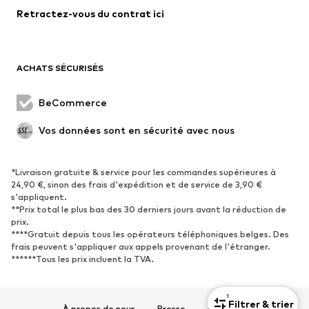
Retractez-vous du contrat ici
Manteaux
Jupes
Maillots de bain
Sweats
Blazers
Combinaisons et salopettes
ACHATS SÉCURISÉS
Grandes tailles
Maternité
Occasions spéciales
Exclusif
BeCommerce
Remise à neuf
Vos données sont en sécurité avec nous
CHAUSSURES
*Livraison gratuite & service pour les commandes supérieures à
Nouveautés
Tendance
24,90 €, sinon des frais d'expédition et de service de 3,90 €
Baskets
Bottines
s'appliquent.
**Prix total le plus bas des 30 derniers jours avant la réduction de
Escarpins et talons hauts
Bottes
prix.
****Gratuit depuis tous les opérateurs téléphoniques belges. Des
Sandales
Chaussures basses
frais peuvent s'appliquer aux appels provenant de l'étranger.
Chaussures de sport
Ballerines
******Tous les prix incluent la TVA.
Mules
Chaussons
Chaussures aquatiques
Exclusif
1
Filtrer & trier
À propos de nous
Presse
Carrières