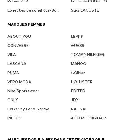
Robes VILA
Foulards CODELLO
Lunettes de soleil Ray-Ban
Sacs LACOSTE
MARQUES FEMMES
ABOUT YOU
LEVI'S
CONVERSE
GUESS
VILA
TOMMY HILFIGER
LASCANA
MANGO
PUMA
s.Oliver
VERO MODA
HOLLISTER
Nike Sportswear
EDITED
ONLY
JDY
LeGer by Lena Gercke
NAF NAF
PIECES
ADIDAS ORIGINALS
MARQUES POPULAIRES DANS CETTE CATÉGORIE