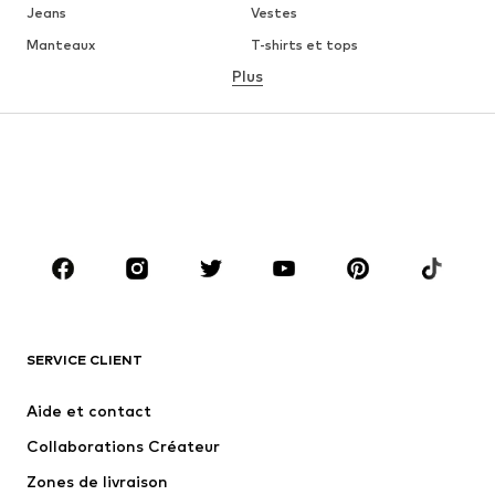
Jeans
Vestes
Manteaux
T-shirts et tops
Plus
Pantalons
Lingerie
Jupes
Blouses et tuniques
Sweats
Blazers
Maillots de bain
Combinaisons et salopettes
Grandes tailles
Maternité
Chaussures
Sport
Accessoires
Premium
VÊTEMENTS
SERVICE CLIENT
Nouveautés
Tendance
Robes
Jeans
Aide et contact
T-shirts et tops
Pantalons
Collaborations Créateur
Vestes
Pulls et mailles
Zones de livraison
Lingerie
Blouses et tuniques