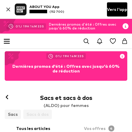
ABOUT YOU App
Vers l'app
(152 700)
Dernières promos d'été : Offres avec
01
J
19
H
14
M
32
S
jusqu'à 60% de réduction
01
J
19
H
14
M
32
S
Dernières promos d'été : Offres avec jusqu'à 60%
de réduction
Sacs et sacs à dos
(ALDO) pour femmes
Sacs
Sacs à dos
Tous les articles
Vos offres
4