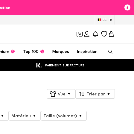
uction
BE
FR
mium
Top 100
Marques
Inspiration
PAIEMENT SUR FACTURE
Vue
Trier par
Matériau
Taille (volumes)