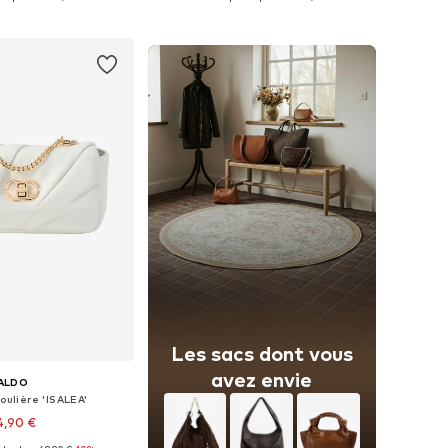
r au panier
Ajouter au panier
Les sacs dont vous
avez envie
ALDO
oulière 'ISALEA'
4,90 €