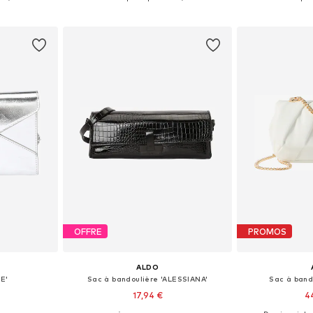
nier
Ajouter au panier
Ajoute
OFFRE
PROMOS
ALDO
E'
Sac à bandoulière 'ALESSIANA'
Sac à band
17,94 €
4