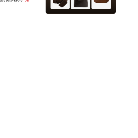
plus bas :
49,90 €
-10%
onibles: One Size
r au panier