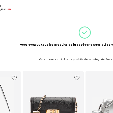
€
One Size
,93 €
-16%
nier
Vous avez vu tous les produits de la catégorie Sacs qui cor
Vous trouverez ici plus de produits de la catégorie Sacs