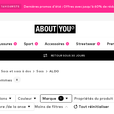
Dernières promos d'été : Offres avec jusqu'à 60% de réd
J
14
H
06
M
56
S
ABOUT
YOU
ussures
Sport
Accessoires
Streetwear
Pre
RETOUR SOUS 30 JOURS
Sacs et sacs à dos
Sacs
ALDO
femmes
8
ions
Couleur
Marque
Propriétés du produit
1
ure /de la anse
Moins de filtres
Tout réinitialiser