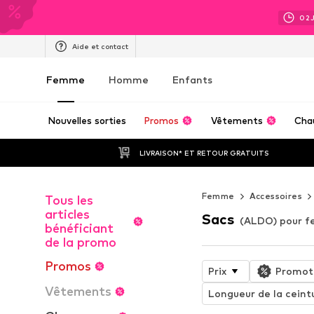
02
Aide et contact
Femme
Homme
Enfants
Nouvelles sorties
Promos
Vêtements
Cha
LIVRAISON* ET RETOUR GRATUITS
Femme
Accessoires
Tous les
articles
Sacs
(ALDO) pour 
bénéficiant
de la promo
Promos
Prix
Promot
Vêtements
Longueur de la ceint