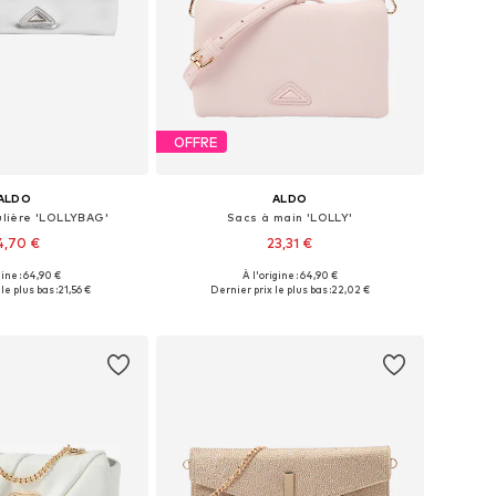
OFFRE
ALDO
ALDO
ulière 'LOLLYBAG'
Sacs à main 'LOLLY'
4,70 €
23,31 €
gine : 64,90 €
À l'origine : 64,90 €
onibles: One Size
Tailles disponibles: One Size
le plus bas :
21,56 €
Dernier prix le plus bas :
22,02 €
r au panier
Ajouter au panier