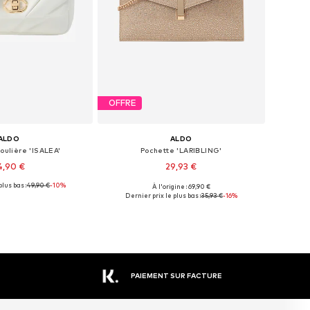
OFFRE
ALDO
ALDO
oulière 'ISALEA'
Pochette 'LARIBLING'
4,90 €
29,93 €
plus bas :
49,90 €
-10%
À l'origine : 69,90 €
onibles: One Size
Tailles disponibles: One Size
Dernier prix le plus bas :
35,93 €
-16%
r au panier
Ajouter au panier
PAIEMENT SUR FACTURE