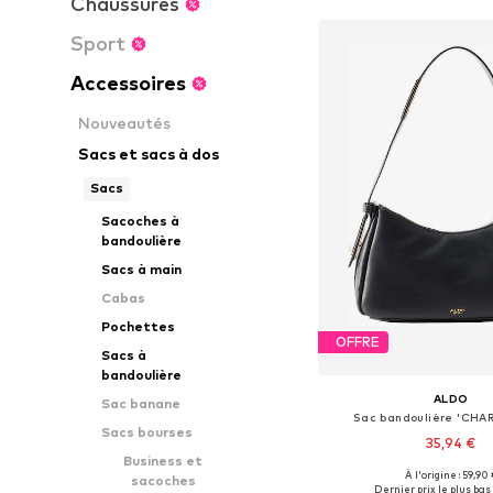
Chaussures
Sport
Accessoires
Nouveautés
Sacs et sacs à dos
Sacs
Sacoches à
bandoulière
Sacs à main
Cabas
Pochettes
OFFRE
Sacs à
bandoulière
ALDO
Sac banane
Sac bandoulière 'CH
Sacs bourses
35,94 €
Business et
À l'origine : 59,90 
sacoches
Tailles disponibles: 
Dernier prix le plus bas 