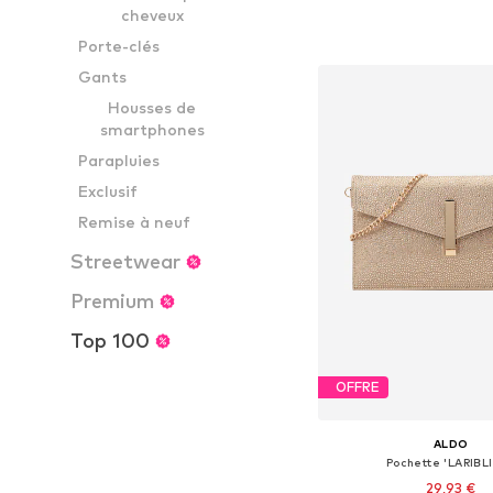
Tailles disponibles: 
cheveux
Ajouter au pa
Porte-clés
Gants
Housses de
smartphones
Parapluies
Exclusif
Remise à neuf
Streetwear
Premium
Top 100
OFFRE
ALDO
Pochette 'LARIBL
29,93 €