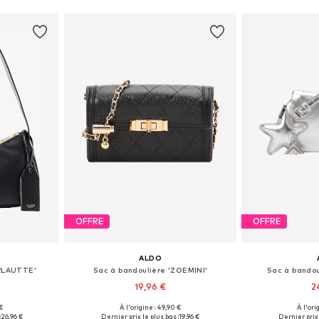
OFFRE
OFFRE
ALDO
ARLAUTTE'
Sac à bandoulière 'ZOEMINI'
Sac à bando
19,96 €
2
€
À l'origine : 49,90 €
À l'ori
One Size
Tailles disponibles: One Size
Tailles disp
:
26,96 €
Dernier prix le plus bas :
19,96 €
Dernier prix 