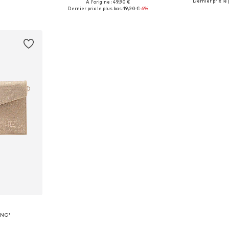
Dernier prix le 
À l'origine : 49,90 €
One Size
Tailles disponibles: One Size
Tailles disp
Dernier prix le plus bas :
19,20 €
-6%
nier
Ajouter au panier
Ajoute
ING'