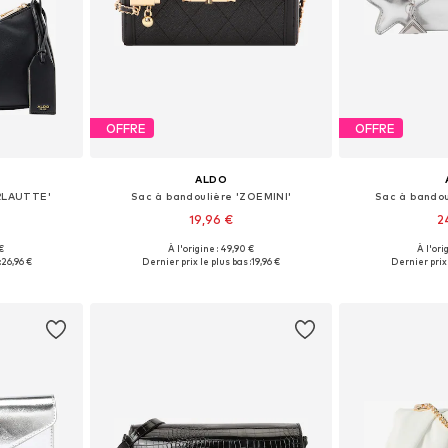
OFFRE
OFFRE
ALDO
ARLAUTTE'
Sac à bandoulière 'ZOEMINI'
Sac à bando
19,96 €
2
€
À l'origine : 49,90 €
À l'ori
One Size
Tailles disponibles: One Size
Tailles disp
:
26,96 €
Dernier prix le plus bas :
19,96 €
Dernier prix 
nier
Ajouter au panier
Ajoute