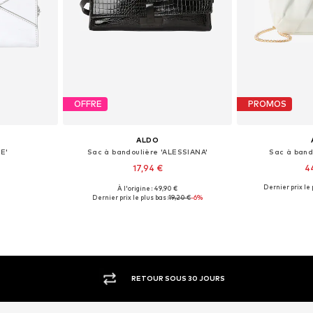
OFFRE
PROMOS
ALDO
E'
Sac à bandoulière 'ALESSIANA'
Sac à band
17,94 €
4
Dernier prix le 
À l'origine : 49,90 €
One Size
Tailles disponibles: One Size
Tailles disp
Dernier prix le plus bas :
19,20 €
-6%
nier
Ajouter au panier
Ajoute
RETOUR SOUS 30 JOURS