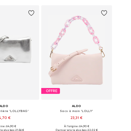
OFFRE
ALDO
ALDO
ulière 'LOLLYBAG'
Sacs à main 'LOLLY'
4,70 €
23,31 €
gine : 64,90 €
À l'origine : 64,90 €
onibles: One Size
Tailles disponibles: One Size
le plus bas :
21,56 €
Dernier prix le plus bas :
22,02 €