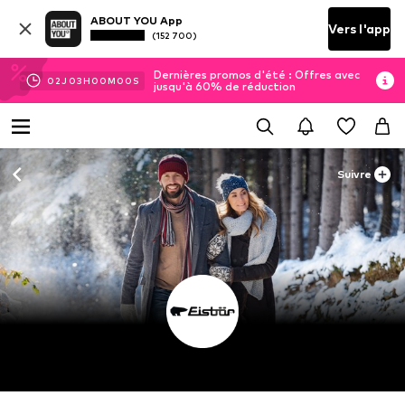
ABOUT YOU App
Vers l'app
(152 700)
Dernières promos d'été : Offres avec
02
J
02
H
59
M
59
S
jusqu'à 60% de réduction
Suivre