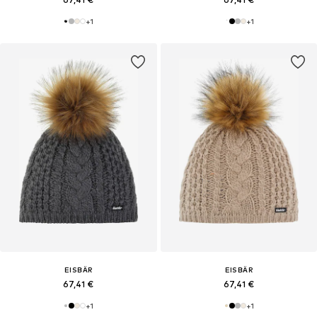
+
1
+
1
EISBÄR
EISBÄR
67,41 €
67,41 €
+
1
+
1