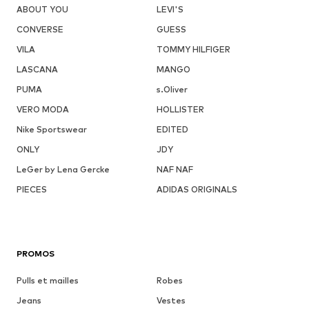
ABOUT YOU
LEVI'S
CONVERSE
GUESS
VILA
TOMMY HILFIGER
LASCANA
MANGO
PUMA
s.Oliver
VERO MODA
HOLLISTER
Nike Sportswear
EDITED
ONLY
JDY
LeGer by Lena Gercke
NAF NAF
PIECES
ADIDAS ORIGINALS
PROMOS
Pulls et mailles
Robes
Jeans
Vestes