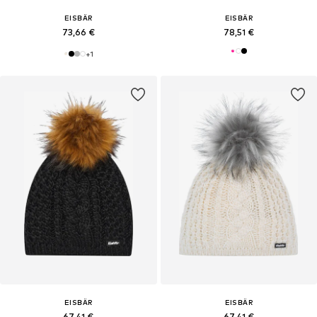
EISBÄR
EISBÄR
73,66 €
78,51 €
+
1
EISBÄR
EISBÄR
67,41 €
67,41 €