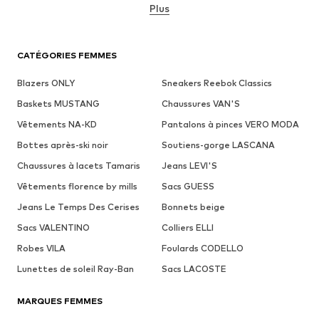
Plus
CATÉGORIES FEMMES
Blazers ONLY
Sneakers Reebok Classics
Baskets MUSTANG
Chaussures VAN'S
Vêtements NA-KD
Pantalons à pinces VERO MODA
Bottes après-ski noir
Soutiens-gorge LASCANA
Chaussures à lacets Tamaris
Jeans LEVI'S
Vêtements florence by mills
Sacs GUESS
Jeans Le Temps Des Cerises
Bonnets beige
Sacs VALENTINO
Colliers ELLI
Robes VILA
Foulards CODELLO
Lunettes de soleil Ray-Ban
Sacs LACOSTE
MARQUES FEMMES