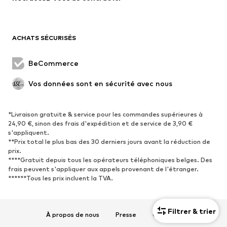
Manteaux
Jupes
Maillots de bain
Sweats
Blazers
Combinaisons et salopettes
ACHATS SÉCURISÉS
Grandes tailles
Maternité
Occasions spéciales
Exclusif
BeCommerce
Remise à neuf
Vos données sont en sécurité avec nous
CHAUSSURES
*Livraison gratuite & service pour les commandes supérieures à
Nouveautés
Tendance
24,90 €, sinon des frais d'expédition et de service de 3,90 €
Baskets
Bottines
s'appliquent.
**Prix total le plus bas des 30 derniers jours avant la réduction de
Escarpins et talons hauts
Bottes
prix.
****Gratuit depuis tous les opérateurs téléphoniques belges. Des
Sandales
Chaussures basses
frais peuvent s'appliquer aux appels provenant de l'étranger.
Chaussures de sport
Ballerines
******Tous les prix incluent la TVA.
Mules
Chaussons
Chaussures aquatiques
Exclusif
Filtrer & trier
À propos de nous
Presse
Carrières