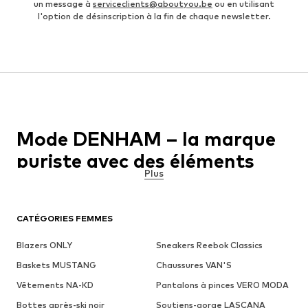
un message à
serviceclients@aboutyou.be
ou en utilisant
l'option de désinscription à la fin de chaque newsletter.
Mode DENHAM – la marque
puriste avec des éléments
Plus
vintage
Il y a certaines marques dans le monde, qui ont simplement
CATÉGORIES FEMMES
mérité leur succès - et DENHAM en fait définitivement partie. La
jeune marque puriste produit et conçoit une mode de haute
Blazers ONLY
Sneakers Reebok Classics
qualité pour hommes et femmes. La marque se focalise
principalement sur la création de pièces décontractées
Baskets MUSTANG
Chaussures VAN'S
minimalistes qui, cependant, sont toujours dans l'air du temps. En
Vêtements NA-KD
plus des designs créatifs, les pièces basiques constituent une
Pantalons à pinces VERO MODA
excellente base pour les tenues créatives. Les designers
Bottes après-ski noir
Soutiens-gorge LASCANA