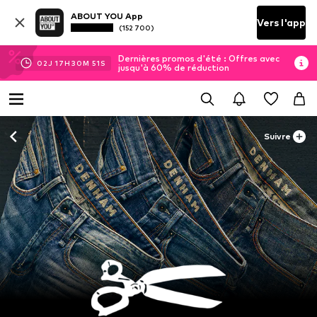
ABOUT YOU App
Vers l'app
(152 700)
Dernières promos d'été : Offres avec
02
J
17
H
30
M
51
S
jusqu'à 60% de réduction
Suivre