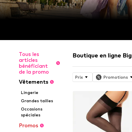
Tous les
Boutique en ligne Big
articles
bénéficiant
de la promo
Prix
Promotions
Vêtements
Lingerie
Grandes tailles
Occasions
spéciales
Promos