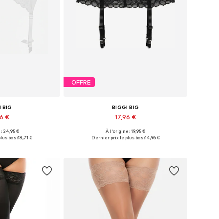
OFFRE
I BIG
BIGGI BIG
46 €
17,96 €
 : 24,95 €
À l'origine : 19,95 €
usieurs tailles
Disponible en plusieurs tailles
lus bas :
18,71 €
Dernier prix le plus bas :
14,96 €
au panier
Ajouter au panier