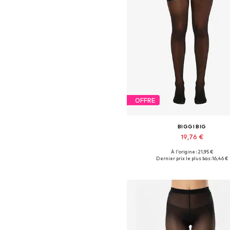
OFFRE
BIGGI BIG
19,76 €
À l'origine : 21,95 €
Tailles disponibles: XXL, XXL-
Dernier prix le plus bas :
16,46 €
Ajouter au panier