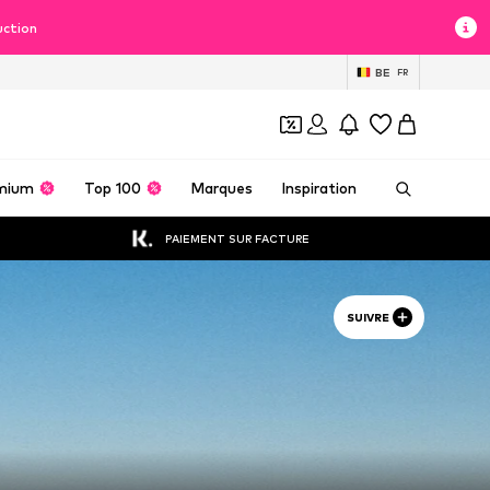
uction
BE
FR
mium
Top 100
Marques
Inspiration
PAIEMENT SUR FACTURE
SUIVRE