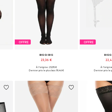
OFFRE
OFFRE
BIGGI BIG
BIGG
23,36 €
22,
À l'origine : 25,95 €
À l'origine
s
Disponible en plusieurs tailles
Disponible en pl
Dernier prix le plus bas :
19,46 €
Dernier prix le p
Ajouter au panier
Ajouter 