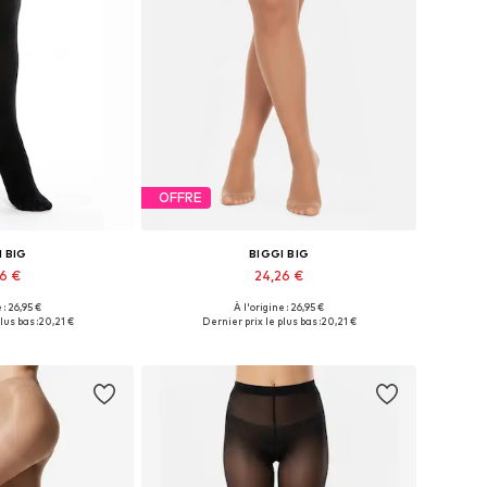
OFFRE
I BIG
BIGGI BIG
26 €
24,26 €
 : 26,95 €
À l'origine : 26,95 €
usieurs tailles
Disponible en plusieurs tailles
lus bas :
20,21 €
Dernier prix le plus bas :
20,21 €
au panier
Ajouter au panier