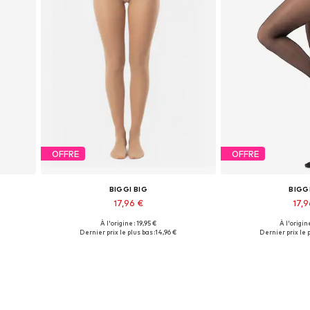
OFFRE
OFFRE
BIGGI BIG
BIGG
17,96 €
17,
À l'origine : 19,95 €
À l'origine
s
Disponible en plusieurs tailles
Disponible en pl
Dernier prix le plus bas :
14,96 €
Dernier prix le p
Ajouter au panier
Ajouter 