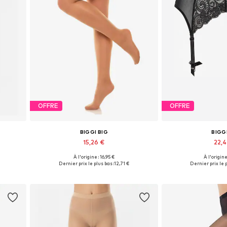
OFFRE
OFFRE
BIGGI BIG
BIGG
15,26 €
22,
À l'origine : 16,95 €
À l'origine
s
Disponible en plusieurs tailles
Disponible en pl
Dernier prix le plus bas :
12,71 €
Dernier prix le p
Ajouter au panier
Ajouter 