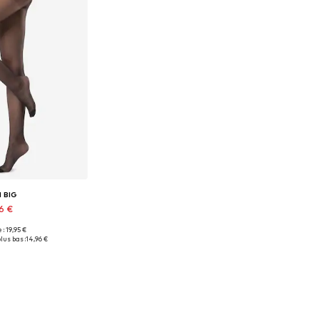
I BIG
96 €
 : 19,95 €
usieurs tailles
lus bas :
14,96 €
au panier