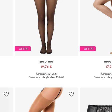
OFFRE
OFFRE
BIGGI BIG
BIGG
19,76 €
17,
À l'origine : 21,95 €
À l'origine
XXXL
Disponible en plusieurs tailles
Disponible en pl
Dernier prix le plus bas :
16,46 €
Dernier prix le p
Ajouter au panier
Ajouter 