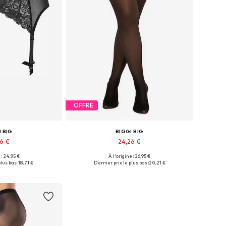
OFFRE
I BIG
BIGGI BIG
46 €
24,26 €
 : 24,95 €
À l'origine : 26,95 €
usieurs tailles
Disponible en plusieurs tailles
lus bas :
18,71 €
Dernier prix le plus bas :
20,21 €
au panier
Ajouter au panier