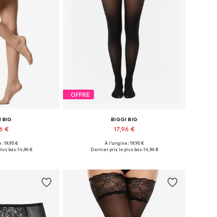
OFFRE
I BIG
BIGGI BIG
96 €
17,96 €
 : 19,95 €
À l'origine : 19,95 €
usieurs tailles
Disponible en plusieurs tailles
lus bas :
14,96 €
Dernier prix le plus bas :
14,96 €
au panier
Ajouter au panier