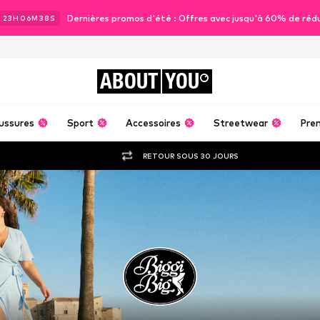
Dernières promos d'été : Offres avec jusqu'à 60% de réd
J
23
H
06
M
36
S
ABOUT
YOU
ussures
Sport
Accessoires
Streetwear
Pre
RETOUR SOUS 30 JOURS