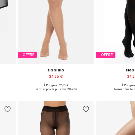
OFFRE
OFFRE
BIGGI BIG
BIGG
24,26 €
24,
À l'origine : 26,95 €
À l'origine
Tailles disponibles: XXXL-4XL, 4XL-5XL, 6XL-7XL
Disponible en plusieurs tailles
Disponible en pl
Dernier prix le plus bas :
20,21 €
Dernier prix le p
Ajouter au panier
Ajouter 