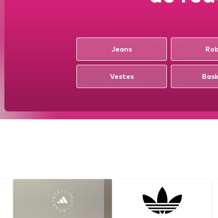
Jeans
Ro
Vestes
Bas