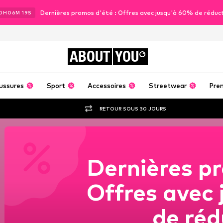
Dernières promos d'été : Offres avec jusqu'à 60% de réduc
0
H
06
M
16
S
ABOUT
YOU
ussures
Sport
Accessoires
Streetwear
Pre
RETOUR SOUS 30 JOURS
Dernières pr
Offres avec
de réd