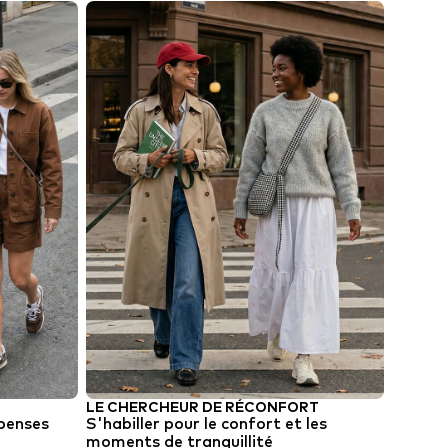
LE CHERCHEUR DE RÉCONFORT
LE NAV
épenses
S'habiller pour le confort et les
Styles 
moments de tranquillité