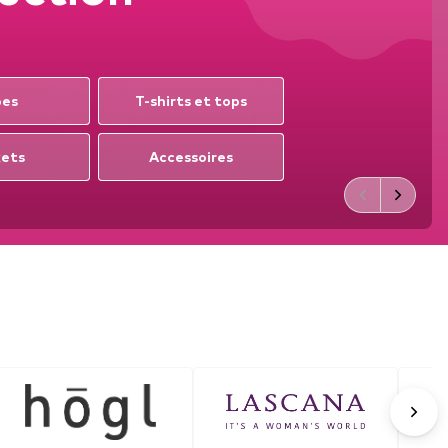
bes
T-shirts et tops
kets
Accessoires