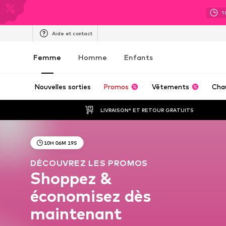
1
Aide et contact
Femme
Homme
Enfants
Nouvelles sorties
Promos
Vêtements
Cha
LIVRAISON* ET RETOUR GRATUITS
10
H
06
M
16
S
DÉCOUVREZ LES PROMOS
Shoppez &
économisez dès
maintenant