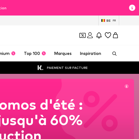
tion
BE
FR
mium
Top 100
Marques
Inspiration
PAIEMENT SUR FACTURE
omos d'été :
 jusqu'à 60%
uction