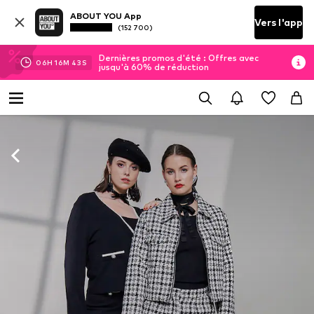
ABOUT YOU App
Vers l'app
(152 700)
Dernières promos d'été : Offres avec
06
H
16
M
41
S
jusqu'à 60% de réduction