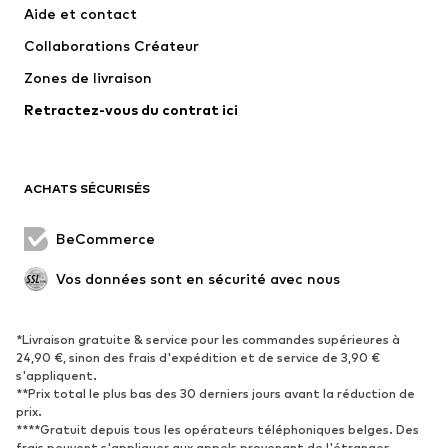
Aide et contact
T-shirts et tops
Pantalons
Collaborations Créateur
Vestes
Pulls et mailles
Zones de livraison
Lingerie
Blouses et tuniques
Retractez-vous du contrat ici
Manteaux
Jupes
Maillots de bain
Sweats
Blazers
Combinaisons et salopettes
ACHATS SÉCURISÉS
Grandes tailles
Maternité
Occasions spéciales
Exclusif
BeCommerce
Remise à neuf
Vos données sont en sécurité avec nous
CHAUSSURES
*Livraison gratuite & service pour les commandes supérieures à
Nouveautés
Tendance
24,90 €, sinon des frais d'expédition et de service de 3,90 €
Baskets
Bottines
s'appliquent.
**Prix total le plus bas des 30 derniers jours avant la réduction de
Escarpins et talons hauts
Bottes
prix.
****Gratuit depuis tous les opérateurs téléphoniques belges. Des
Sandales
Chaussures basses
frais peuvent s'appliquer aux appels provenant de l'étranger.