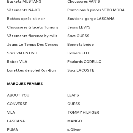
Baskets MUSTANG
Chaussures VAN'S
Vêtements NA-KD
Pantalons à pinces VERO MODA
Bottes après-ski noir
Soutiens-gorge LASCANA
Chaussures à lacets Tamaris
Jeans LEVI'S
Vêtements florence by mills
Sacs GUESS
Jeans Le Temps Des Cerises
Bonnets beige
Sacs VALENTINO
Colliers ELLI
Robes VILA
Foulards CODELLO
Lunettes de soleil Ray-Ban
Sacs LACOSTE
MARQUES FEMMES
ABOUT YOU
LEVI'S
CONVERSE
GUESS
VILA
TOMMY HILFIGER
LASCANA
MANGO
PUMA
s.Oliver