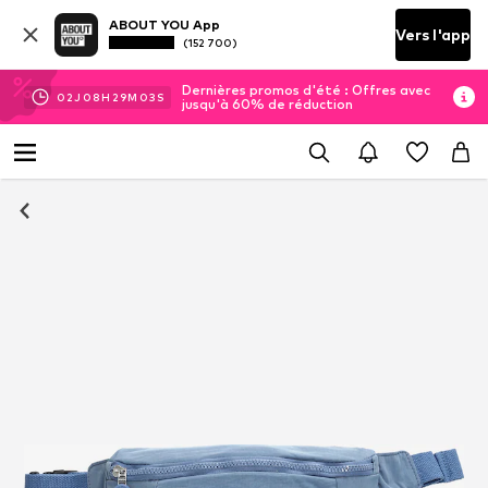
ABOUT YOU App
Vers l'app
(152 700)
Dernières promos d'été : Offres avec
02
J
08
H
29
M
02
S
jusqu'à 60% de réduction