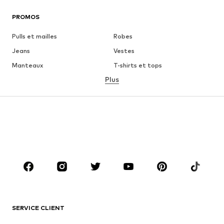
PROMOS
Pulls et mailles
Robes
Jeans
Vestes
Manteaux
T-shirts et tops
Plus
Pantalons
Lingerie
Jupes
Blouses et tuniques
Sweats
Blazers
Maillots de bain
Combinaisons et salopettes
Grandes tailles
Maternité
Chaussures
Sport
Accessoires
Premium
VÊTEMENTS
SERVICE CLIENT
Nouveautés
Tendance
Robes
Jeans