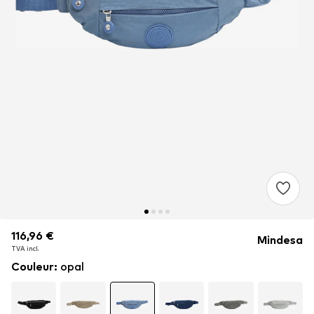
116,96 €
116,96 €
116,96 €
Mindesa
TVA incl.
TVA incl.
TVA incl.
Couleur
:
opal