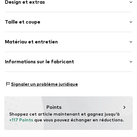
Design et extras
Compartiment principal spacieux
Taille et coupe
Bandoulière réglable
Etiquette patch / étiquette flag
Taille (volumes) : Petit (< 25 l)
Prise ferme
Matériau et entretien
Textile
Fermeture à glissière
Matériau supérieur : Polyamide (Nylon®)
Informations sur le fabricant
Numéro d'article.
4068298044836
Doublure : Polyester - PES
Motion E-Commerce
Pays d'origine : Chine
Osterfeldstraße 12-14
Signaler un problème juridique
22529 Hamburg
DE
motion-fashion.de/
Points
Shoppez cet article maintenant et gagnez jusqu'à 
+117 Points
 que vous pouvez échanger en réductions.