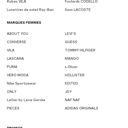
Robes VILA
Foulards CODELLO
Lunettes de soleil Ray-Ban
Sacs LACOSTE
MARQUES FEMMES
ABOUT YOU
LEVI'S
CONVERSE
GUESS
VILA
TOMMY HILFIGER
LASCANA
MANGO
PUMA
s.Oliver
VERO MODA
HOLLISTER
Nike Sportswear
EDITED
ONLY
JDY
LeGer by Lena Gercke
NAF NAF
PIECES
ADIDAS ORIGINALS
PROMOS