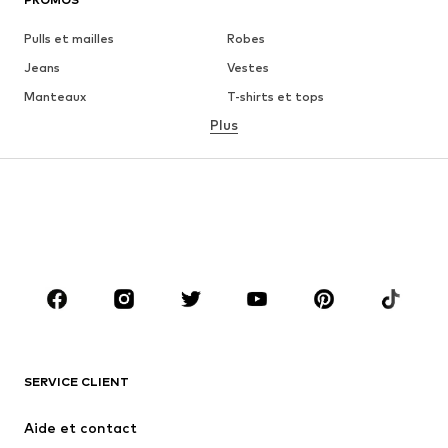
Pulls et mailles
Robes
Jeans
Vestes
Manteaux
T-shirts et tops
Plus
Pantalons
Lingerie
Jupes
Blouses et tuniques
Sweats
Blazers
Maillots de bain
Combinaisons et salopettes
Grandes tailles
Maternité
Chaussures
Sport
Accessoires
Premium
VÊTEMENTS
SERVICE CLIENT
Nouveautés
Tendance
Robes
Jeans
Aide et contact
T-shirts et tops
Pantalons