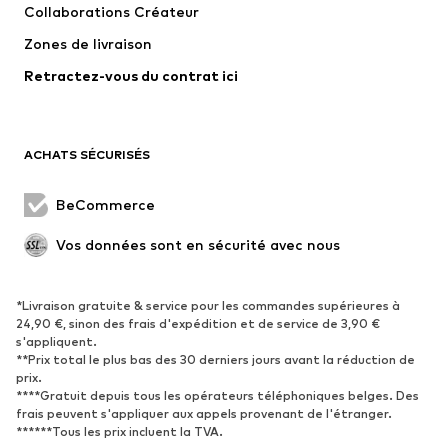
Collaborations Créateur
Vestes
Pulls et mailles
Zones de livraison
Lingerie
Blouses et tuniques
Retractez-vous du contrat ici
Manteaux
Jupes
Maillots de bain
Sweats
Blazers
Combinaisons et salopettes
ACHATS SÉCURISÉS
Grandes tailles
Maternité
Occasions spéciales
Exclusif
BeCommerce
Remise à neuf
Vos données sont en sécurité avec nous
CHAUSSURES
*Livraison gratuite & service pour les commandes supérieures à
Nouveautés
Tendance
24,90 €, sinon des frais d'expédition et de service de 3,90 €
Baskets
Bottines
s'appliquent.
**Prix total le plus bas des 30 derniers jours avant la réduction de
Escarpins et talons hauts
Bottes
prix.
****Gratuit depuis tous les opérateurs téléphoniques belges. Des
Sandales
Chaussures basses
frais peuvent s'appliquer aux appels provenant de l'étranger.
Chaussures de sport
Ballerines
******Tous les prix incluent la TVA.