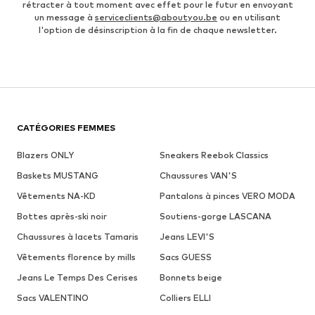
rétracter à tout moment avec effet pour le futur en envoyant
un message à
serviceclients@aboutyou.be
ou en utilisant
l'option de désinscription à la fin de chaque newsletter.
CATÉGORIES FEMMES
Blazers ONLY
Sneakers Reebok Classics
Baskets MUSTANG
Chaussures VAN'S
Vêtements NA-KD
Pantalons à pinces VERO MODA
Bottes après-ski noir
Soutiens-gorge LASCANA
Chaussures à lacets Tamaris
Jeans LEVI'S
Vêtements florence by mills
Sacs GUESS
Jeans Le Temps Des Cerises
Bonnets beige
Sacs VALENTINO
Colliers ELLI