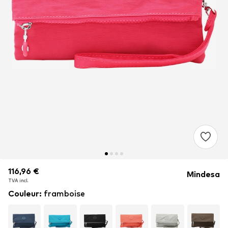
116,96 €
116,96 €
116,96 €
Mindesa
TVA incl.
TVA incl.
TVA incl.
Couleur
:
framboise