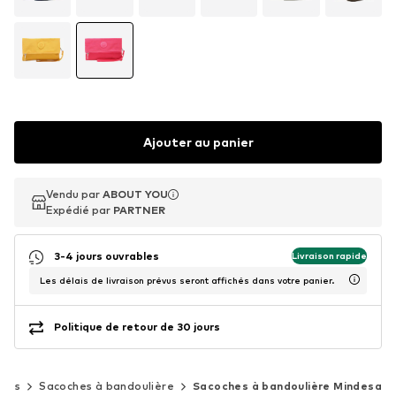
Ajouter au panier
Vendu par
Vendu par
ABOUT YOU
ABOUT YOU
Expédié par
Expédié par
PARTNER
PARTNER
3-4 jours ouvrables
Livraison rapide
Les délais de livraison prévus seront affichés dans votre panier.
Politique de retour de 30 jours
Sacs
Sacoches à bandoulière
Sacoches à bandoulière Mindesa