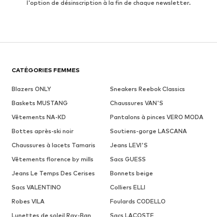
l'option de désinscription à la fin de chaque newsletter.
CATÉGORIES FEMMES
Blazers ONLY
Sneakers Reebok Classics
Baskets MUSTANG
Chaussures VAN'S
Vêtements NA-KD
Pantalons à pinces VERO MODA
Bottes après-ski noir
Soutiens-gorge LASCANA
Chaussures à lacets Tamaris
Jeans LEVI'S
Vêtements florence by mills
Sacs GUESS
Jeans Le Temps Des Cerises
Bonnets beige
Sacs VALENTINO
Colliers ELLI
Robes VILA
Foulards CODELLO
Lunettes de soleil Ray-Ban
Sacs LACOSTE