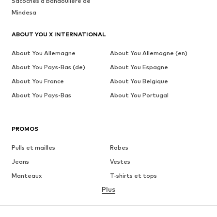
Sacoches à bandoulière de
Mindesa
ABOUT YOU X INTERNATIONAL
About You Allemagne
About You Allemagne (en)
About You Pays-Bas (de)
About You Espagne
About You France
About You Belgique
About You Pays-Bas
About You Portugal
PROMOS
Pulls et mailles
Robes
Jeans
Vestes
Manteaux
T-shirts et tops
Plus
Pantalons
Lingerie
Jupes
Blouses et tuniques