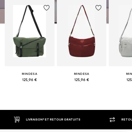
MINDESA
MINDESA
MI
125,96 €
125,96 €
125
SON* ET RETOUR GRATUITS
RETOUR SOUS 30 JOURS