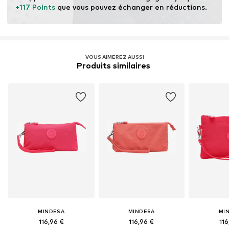
+117 Points
 que vous pouvez échanger en réductions.
VOUS AIMEREZ AUSSI
Produits similaires 
MINDESA
MINDESA
MI
116,96 €
116,96 €
116