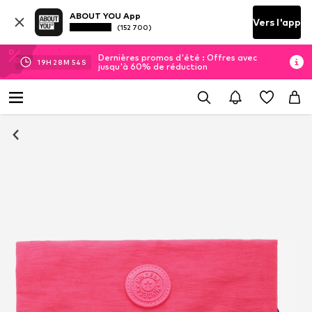
ABOUT YOU App
Vers l'app
(152 700)
Dernières promos d'été : Offres avec
19
H
28
M
53
S
jusqu'à 60% de réduction