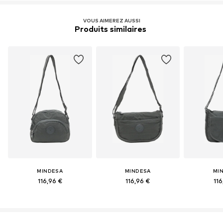
VOUS AIMEREZ AUSSI
Produits similaires 
MINDESA
MINDESA
MI
116,96 €
116,96 €
116