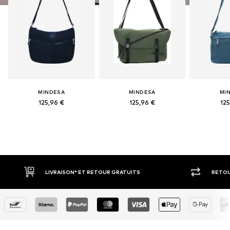
MINDESA
MINDESA
MI
125,96 €
125,96 €
125
LIVRAISON* ET RETOUR GRATUITS
RETOUR