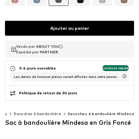
Ajouter au panier
Vendu par
Vendu par
ABOUT YOU
ABOUT YOU
Expédié par
Expédié par
PARTNER
PARTNER
3-4 jours ouvrables
Livraison rapide
Les délais de livraison prévus seront affichés dans votre panier.
Politique de retour de 30 jours
Sacs
Sacoches à bandoulière
Sacoches à bandoulière Mindesa
Sac à bandoulière Mindesa en Gris Foncé