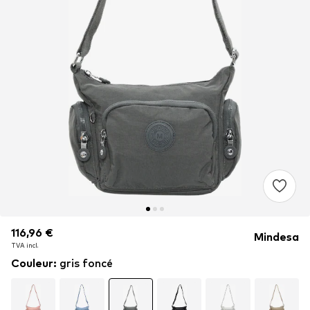
116,96 €
116,96 €
116,96 €
Mindesa
TVA incl.
TVA incl.
TVA incl.
Couleur
:
gris foncé