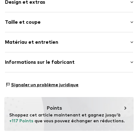
Design et extras
Couleur unie
Taille et coupe
Poche extérieure à fermeture éclair
Etiquette patch / étiquette flag
Taille (volumes) : Petit (< 25 l)
Textile
Matériau et entretien
Longueur de la ceinture /de la anse : Sangle longue /
Fermeture à glissière
Bandoulière
Numéro d'article.
4068298046052
Matériau supérieur : Polyamide (Nylon®)
Informations sur le fabricant
Doublure : Polyester - PES
Motion E-Commerce
Pays d'origine : Chine
Osterfeldstraße 12-14
Signaler un problème juridique
22529 Hamburg
DE
motion-fashion.de/
Points
Shoppez cet article maintenant et gagnez jusqu'à 
+117 Points
 que vous pouvez échanger en réductions.