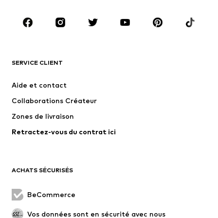
Chaussures
Sport
Accessoires
Premium
VÊTEMENTS
SERVICE CLIENT
Nouveautés
Tendance
Robes
Jeans
Aide et contact
T-shirts et tops
Pantalons
Collaborations Créateur
Vestes
Pulls et mailles
Zones de livraison
Lingerie
Blouses et tuniques
Retractez-vous du contrat ici
Manteaux
Jupes
Maillots de bain
Sweats
Blazers
Combinaisons et salopettes
ACHATS SÉCURISÉS
Grandes tailles
Maternité
Occasions spéciales
Exclusif
BeCommerce
Remise à neuf
Vos données sont en sécurité avec nous