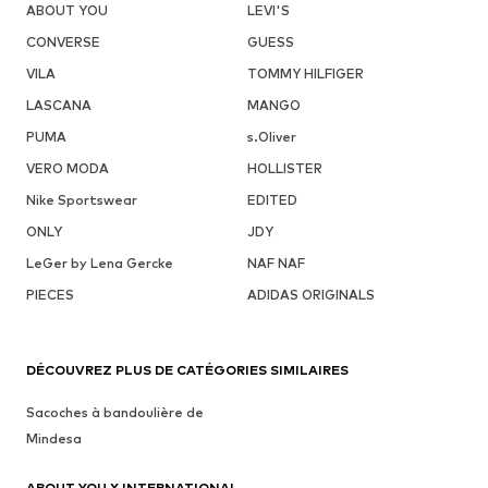
ABOUT YOU
LEVI'S
CONVERSE
GUESS
VILA
TOMMY HILFIGER
LASCANA
MANGO
PUMA
s.Oliver
VERO MODA
HOLLISTER
Nike Sportswear
EDITED
ONLY
JDY
LeGer by Lena Gercke
NAF NAF
PIECES
ADIDAS ORIGINALS
DÉCOUVREZ PLUS DE CATÉGORIES SIMILAIRES
Sacoches à bandoulière de
Mindesa
ABOUT YOU X INTERNATIONAL