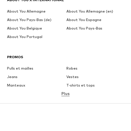
About You Allemagne
About You Allemagne (en)
About You Pays-Bas (de)
About You Espagne
About You Belgique
About You Pays-Bas
About You Portugal
PROMOS
Pulls et mailles
Robes
Jeans
Vestes
Manteaux
T-shirts et tops
Plus
Pantalons
Lingerie
Jupes
Blouses et tuniques
Sweats
Blazers
Maillots de bain
Combinaisons et salopettes
Grandes tailles
Maternité