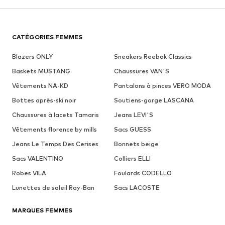
CATÉGORIES FEMMES
Blazers ONLY
Sneakers Reebok Classics
Baskets MUSTANG
Chaussures VAN'S
Vêtements NA-KD
Pantalons à pinces VERO MODA
Bottes après-ski noir
Soutiens-gorge LASCANA
Chaussures à lacets Tamaris
Jeans LEVI'S
Vêtements florence by mills
Sacs GUESS
Jeans Le Temps Des Cerises
Bonnets beige
Sacs VALENTINO
Colliers ELLI
Robes VILA
Foulards CODELLO
Lunettes de soleil Ray-Ban
Sacs LACOSTE
MARQUES FEMMES