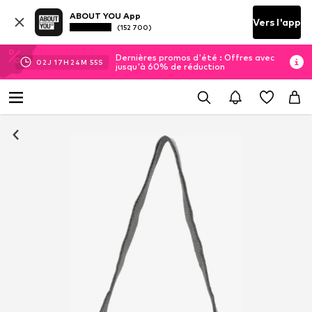
ABOUT YOU App
Vers l'app
(152 700)
Dernières promos d'été : Offres avec
02
J
17
H
24
M
54
S
jusqu'à 60% de réduction