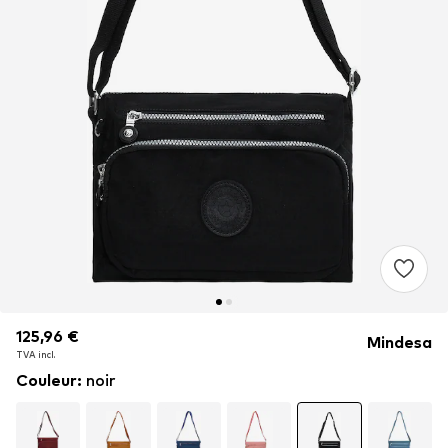
125,96 €
125,96 €
125,96 €
Mindesa
TVA incl.
TVA incl.
TVA incl.
Couleur
:
noir