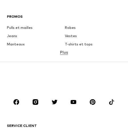
PROMOS
Pulls et mailles
Robes
Jeans
Vestes
Manteaux
T-shirts et tops
Plus
Pantalons
Lingerie
Jupes
Blouses et tuniques
Sweats
Blazers
Maillots de bain
Combinaisons et salopettes
Grandes tailles
Maternité
Chaussures
Sport
Accessoires
Premium
VÊTEMENTS
SERVICE CLIENT
Nouveautés
Tendance