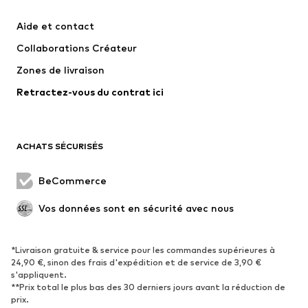
Robes
Jeans
Aide et contact
T-shirts et tops
Pantalons
Collaborations Créateur
Vestes
Pulls et mailles
Zones de livraison
Lingerie
Blouses et tuniques
Retractez-vous du contrat ici
Manteaux
Jupes
Maillots de bain
Sweats
Blazers
Combinaisons et salopettes
ACHATS SÉCURISÉS
Grandes tailles
Maternité
Occasions spéciales
Exclusif
BeCommerce
Remise à neuf
Vos données sont en sécurité avec nous
CHAUSSURES
*Livraison gratuite & service pour les commandes supérieures à
Nouveautés
Tendance
24,90 €, sinon des frais d'expédition et de service de 3,90 €
Baskets
Bottines
s'appliquent.
**Prix total le plus bas des 30 derniers jours avant la réduction de
Escarpins et talons hauts
Bottes
prix.