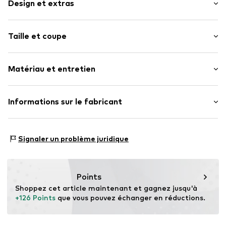
Design et extras
Couleur unie
Taille et coupe
Compartiment principal spacieux
Poche extérieure à fermeture éclair
Taille (volumes) : Petit (< 25 l)
Etiquette patch / étiquette flag
Matériau et entretien
Longueur de la ceinture /de la anse : Sangle longue /
Textile
Bandoulière
Fermeture à glissière
Matériau supérieur : Polyamide (Nylon®)
Informations sur le fabricant
Numéro d'article.
4068298041262
Doublure : Polyester - PES
Motion E-Commerce
Pays d'origine : Chine
Osterfeldstraße 12-14
Signaler un problème juridique
22529 Hamburg
DE
motion-fashion.de/
Points
Shoppez cet article maintenant et gagnez jusqu'à 
+126 Points
 que vous pouvez échanger en réductions.