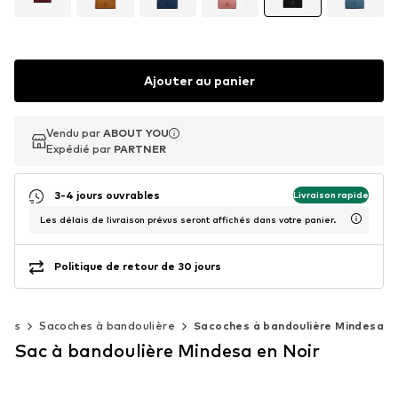
Ajouter au panier
Vendu par
Vendu par
ABOUT YOU
ABOUT YOU
Expédié par
Expédié par
PARTNER
PARTNER
3-4 jours ouvrables
Livraison rapide
Les délais de livraison prévus seront affichés dans votre panier.
Politique de retour de 30 jours
Sacs
Sacoches à bandoulière
Sacoches à bandoulière Mindesa
Sac à bandoulière Mindesa en Noir