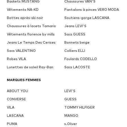
Baskets MUSTANG
Chaussures VAN'S
Vêtements NA-KD
Pantalons à pinces VERO MODA
Bottes après-ski noir
Soutiens-gorge LASCANA
Chaussures à lacets Tamaris
Jeans LEVI'S
Vêtements florence by mills
Sacs GUESS
Jeans Le Temps Des Cerises
Bonnets beige
Sacs VALENTINO
Colliers ELLI
Robes VILA
Foulards CODELLO
Lunettes de soleil Ray-Ban
Sacs LACOSTE
MARQUES FEMMES
ABOUT YOU
LEVI'S
CONVERSE
GUESS
VILA
TOMMY HILFIGER
LASCANA
MANGO
PUMA
s.Oliver