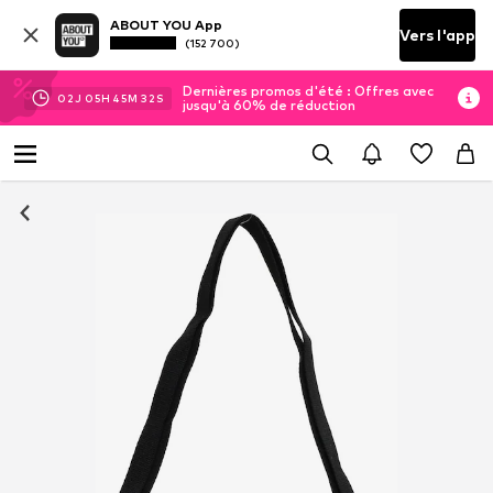
ABOUT YOU App
Vers l'app
(152 700)
Dernières promos d'été : Offres avec
02
J
05
H
45
M
32
S
jusqu'à 60% de réduction