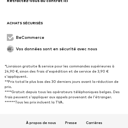
Retractez-vous du contrat ici
Manteaux
Jupes
Maillots de bain
Sweats
Blazers
Combinaisons et salopettes
ACHATS SÉCURISÉS
Grandes tailles
Maternité
Occasions spéciales
Exclusif
BeCommerce
Remise à neuf
Vos données sont en sécurité avec nous
CHAUSSURES
*Livraison gratuite & service pour les commandes supérieures à
Nouveautés
Tendance
24,90 €, sinon des frais d'expédition et de service de 3,90 €
Baskets
Bottines
s'appliquent.
**Prix total le plus bas des 30 derniers jours avant la réduction de
Escarpins et talons hauts
Bottes
prix.
****Gratuit depuis tous les opérateurs téléphoniques belges. Des
Sandales
Chaussures basses
frais peuvent s'appliquer aux appels provenant de l'étranger.
Chaussures de sport
Ballerines
******Tous les prix incluent la TVA.
Mules
Chaussons
Chaussures aquatiques
Exclusif
À propos de nous
Presse
Carrières