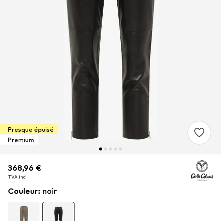
Presque épuisé
Premium
368,96 €
368,96 €
TVA incl.
TVA incl.
Couleur
:
noir