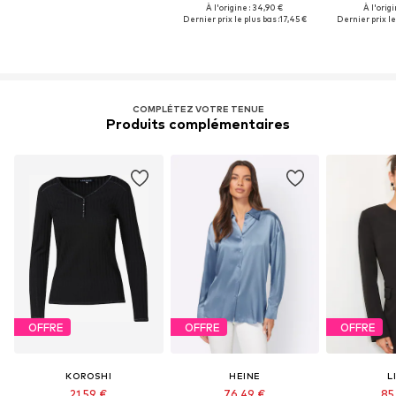
À l'origine : 34,90 €
À l'origi
Dernier prix le plus bas :
17,45 €
Dernier prix le
COMPLÉTEZ VOTRE TENUE
Produits complémentaires
OFFRE
OFFRE
OFFRE
KOROSHI
HEINE
L
21,59 €
76,49 €
85