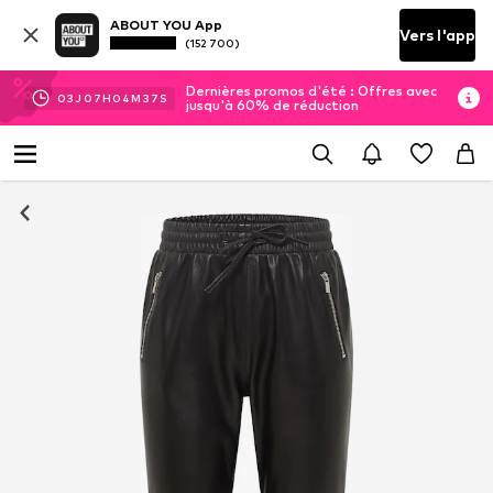
ABOUT YOU App
Vers l'app
(152 700)
Dernières promos d'été : Offres avec
03
J
07
H
04
M
36
S
jusqu'à 60% de réduction