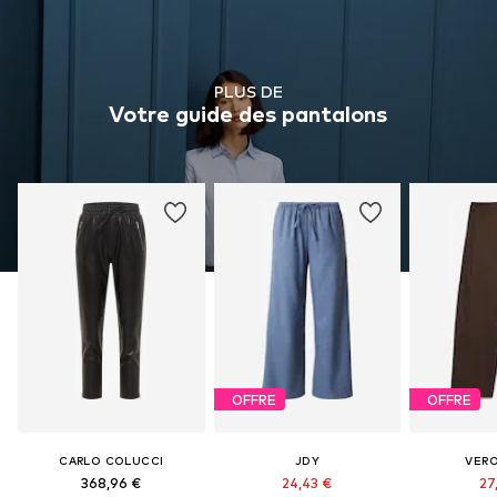
PLUS DE
Votre guide des pantalons
OFFRE
OFFRE
CARLO COLUCCI
JDY
VER
368,96 €
24,43 €
27