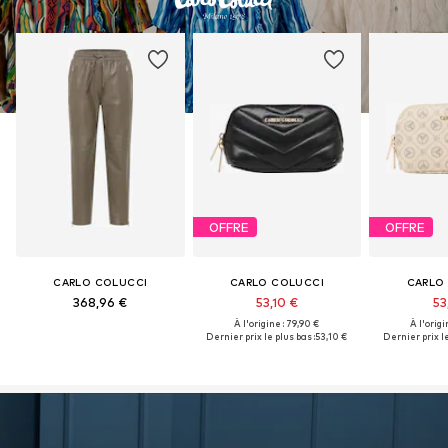
OFFRE
OFFRE
CARLO COLUCCI
CARLO COLUCCI
CARLO
368,96 €
53,10 €
53
À l'origine : 79,90 €
À l'origi
Dernier prix le plus bas :
53,10 €
Dernier prix le