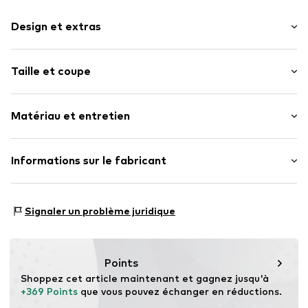
Design et extras
Couleur unie
Taille et coupe
Cuir
Longueur : Long / Maxi
Numéro d'article.
CC-201888-20-XS/34
Matériau et entretien
Coupe : Regular
Taille : Taille normale
Matériau supérieur : 100% Cuir
Informations sur le fabricant
Pays d'origine : Pakistan
Mark Seven Fashion herren moden gmbH & Co.KG
Kyllmannweg 7
Signaler un problème juridique
42699 Solingen
DE
info@mark-seven.de
Points
Shoppez cet article maintenant et gagnez jusqu'à 
+369 Points
 que vous pouvez échanger en réductions.