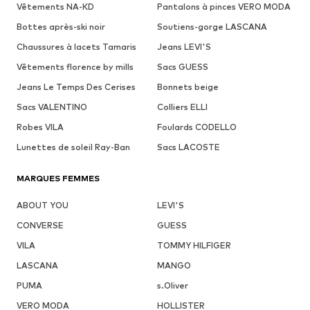
Vêtements NA-KD
Pantalons à pinces VERO MODA
Bottes après-ski noir
Soutiens-gorge LASCANA
Chaussures à lacets Tamaris
Jeans LEVI'S
Vêtements florence by mills
Sacs GUESS
Jeans Le Temps Des Cerises
Bonnets beige
Sacs VALENTINO
Colliers ELLI
Robes VILA
Foulards CODELLO
Lunettes de soleil Ray-Ban
Sacs LACOSTE
MARQUES FEMMES
ABOUT YOU
LEVI'S
CONVERSE
GUESS
VILA
TOMMY HILFIGER
LASCANA
MANGO
PUMA
s.Oliver
VERO MODA
HOLLISTER