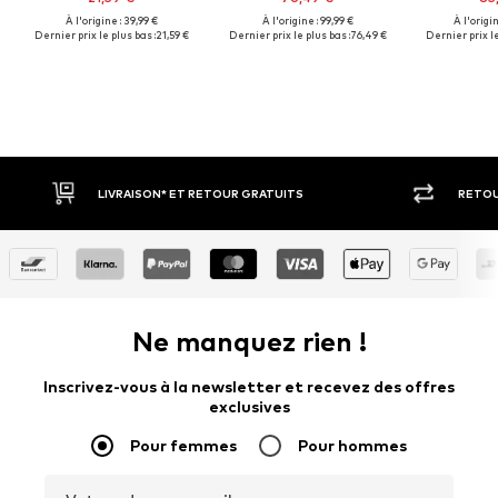
À l'origine : 39,99 €
À l'origine : 99,99 €
À l'origi
Dernier prix le plus bas :
21,59 €
Dernier prix le plus bas :
76,49 €
Dernier prix le
 GRATUITS
RETOUR SOUS 30 JOURS
Ne manquez rien !
Inscrivez-vous à la newsletter et recevez des offres
exclusives
Pour femmes
Pour hommes