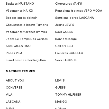
Baskets MUSTANG
Chaussures VAN'S
Vêtements NA-KD
Pantalons à pinces VERO MODA
Bottes après-ski noir
Soutiens-gorge LASCANA
Chaussures à lacets Tamaris
Jeans LEVI'S
Vêtements florence by mills
Sacs GUESS
Jeans Le Temps Des Cerises
Bonnets beige
Sacs VALENTINO
Colliers ELLI
Robes VILA
Foulards CODELLO
Lunettes de soleil Ray-Ban
Sacs LACOSTE
MARQUES FEMMES
ABOUT YOU
LEVI'S
CONVERSE
GUESS
VILA
TOMMY HILFIGER
LASCANA
MANGO
PUMA
s.Oliver