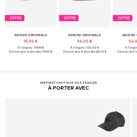
OFFRE
OFFRE
OFFRE
ADIDAS ORIGINALS
ADIDAS ORIGINALS
ADIDAS 
95,96 €
96,00 €
De 6
À l'origine : 119,95 €
À l'origine : 120,00 €
À l'origi
Dernier prix le plus bas :
79,90 €
Dernier prix le plus bas :
66,43 €
Dernier prix le
INSPIRATION POUR VOS TENUES
À PORTER AVEC