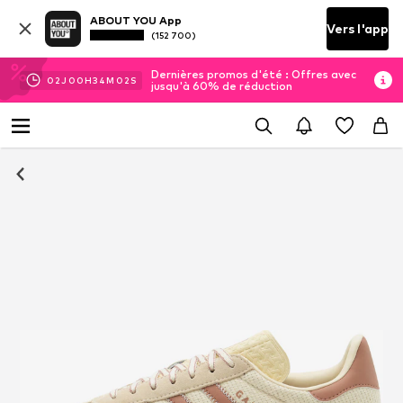
ABOUT YOU App
Vers l'app
(152 700)
Dernières promos d'été : Offres avec
02
J
00
H
34
M
01
S
jusqu'à 60% de réduction