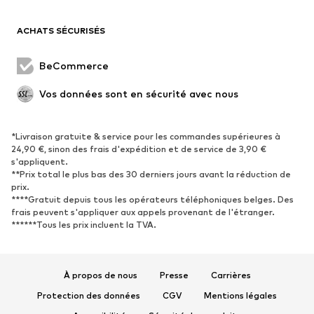
Blazers
Combinaisons et salopettes
ACHATS SÉCURISÉS
Grandes tailles
Maternité
Occasions spéciales
Exclusif
BeCommerce
Remise à neuf
Vos données sont en sécurité avec nous
CHAUSSURES
*Livraison gratuite & service pour les commandes supérieures à
Nouveautés
Tendance
24,90 €, sinon des frais d'expédition et de service de 3,90 €
Baskets
Bottines
s'appliquent.
**Prix total le plus bas des 30 derniers jours avant la réduction de
Escarpins et talons hauts
Bottes
prix.
****Gratuit depuis tous les opérateurs téléphoniques belges. Des
Sandales
Chaussures basses
frais peuvent s'appliquer aux appels provenant de l'étranger.
Chaussures de sport
Ballerines
******Tous les prix incluent la TVA.
Mules
Chaussons
Chaussures aquatiques
Exclusif
À propos de nous
Presse
Carrières
SPORT
Protection des données
CGV
Mentions légales