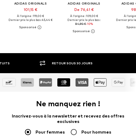
ADIDAS ORIGINALS
ADIDAS ORIGINALS
ADIDAS 
101,15 €
De 76,41 €
98
À l'origine : 119,00 €
À l'origine : 109,00 €
À l'origi
Dernier prix le plus bas :
45,44 €
Dernier prix le plus bas :
Dernier prix le
84,90 €
-10%
RETOUR SOUS 30 JOURS
PAIEM
Ne manquez rien !
Inscrivez-vous à la newsletter et recevez des offres
exclusives
Pour femmes
Pour hommes