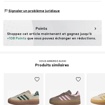
Pays d'origine : Indonésie
NL
www.adidas.com
Type de baskets : Fashion
Signaler un problème juridique
Points
Shoppez cet article maintenant et gagnez jusqu'à 
+108 Points
 que vous pouvez échanger en réductions.
VOUS AIMEREZ AUSSI
Produits similaires 