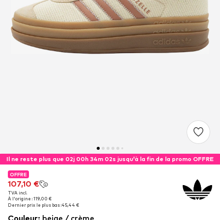
Il ne reste plus que 02j 00h 34m 01s jusqu'à la fin de la promo OFFRE
OFFRE
OFFRE
107,10 €
107,10 €
TVA incl.
TVA incl.
À l'origine : 119,00 €
À l'origine : 119,00 €
Dernier prix le plus bas :
Dernier prix le plus bas :
45,44 €
45,44 €
Couleur
:
beige / crème