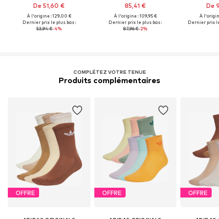
De 51,60 €
85,41 €
De 9
À l'origine : 129,00 €
À l'origine : 109,95 €
À l'origi
Dernier prix le plus bas :
Dernier prix le plus bas :
Dernier prix le
53,94 €
-4%
87,96 €
-2%
COMPLÉTEZ VOTRE TENUE
Produits complémentaires
OFFRE
OFFRE
OFFRE