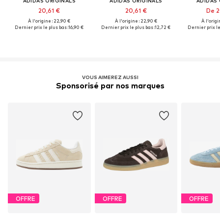
ADIDAS ORIGINALS
ADIDAS ORIGINALS
ADIDAS 
20,61 €
20,61 €
De 2
À l'origine : 22,90 €
À l'origine : 22,90 €
À l'origi
Dernier prix le plus bas :
16,90 €
Dernier prix le plus bas :
12,72 €
Dernier prix le
VOUS AIMEREZ AUSSI
Sponsorisé par nos marques
OFFRE
OFFRE
OFFRE