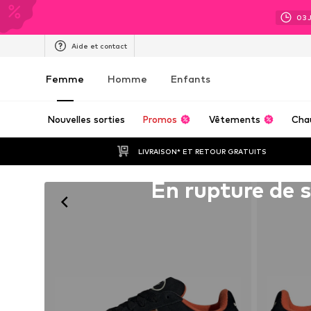
03
Aide et contact
Femme
Homme
Enfants
Nouvelles sorties
Promos
Vêtements
Cha
LIVRAISON* ET RETOUR GRATUITS
Malheureusement épuisé(e)
En rupture de 