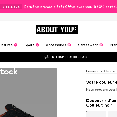
Dernières promos d'été : Offres avec jusqu'à 60% de réd
J
19
H
24
M
49
S
ABOUT
YOU
ussures
Sport
Accessoires
Streetwear
Pre
RETOUR SOUS 30 JOURS
stock
Femme
Chauss
Votre couleur 
Nous pouvons vous l
Découvrir d'au
Couleur
:
noir