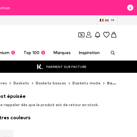
uction
BE
FR
mium
Top 100
Marques
Inspiration
PAIEMENT SUR FACTURE
ures
Baskets
Baskets basses
Baskets mode
Baskets mode ADIDAS ORIGINALS
est épuisée
e rappeler dès que le produit est de retour en stock.
tres couleurs