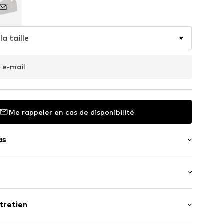
la taille
 e-mail
Me rappeler en cas de disponibilité
as
lon : Talon plat (0-3 cm)
ropreté rembourrée
tretien
us