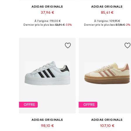
ADIDAS ORIGINALS
ADIDAS ORIGINALS
37,96 €
85,41 €
À l'origine : 119,00 €
À l'origine : 109,95 €
Disponible en plusieurs tailles
Disponible en plusieurs tailles
Dernier prix le plus bas :
56,94 €
-33%
Dernier prix le plus bas :
87,96 €
-2%
Ajouter au panier
Ajouter au panier
OFFRE
OFFRE
ADIDAS ORIGINALS
ADIDAS ORIGINALS
98,10 €
107,10 €