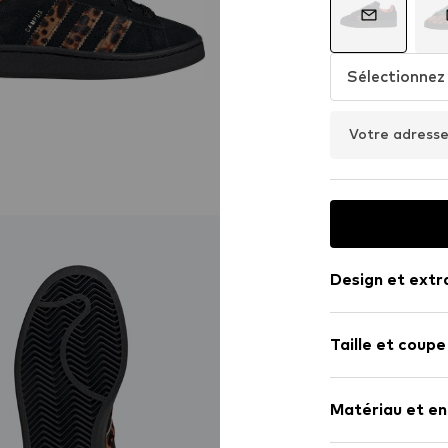
Sélectionnez 
Votre adresse
Design et extr
Imprimé logo
Taille et coupe
Cuir
Bout rond
Hauteur de ta
Semelle de p
Matériau et en
Laçage 6 tro
Grille de tailles