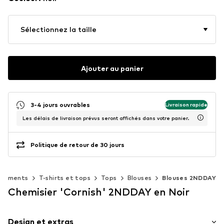
Sélectionnez la taille
Ajouter au panier
3-4 jours ouvrables
Livraison rapide
Les délais de livraison prévus seront affichés dans votre panier.
Politique de retour de 30 jours
êtements
T-shirts et tops
Tops
Blouses
Blouses 2NDDAY
Chemisier 'Cornish' 2NDDAY en Noir
Design et extras