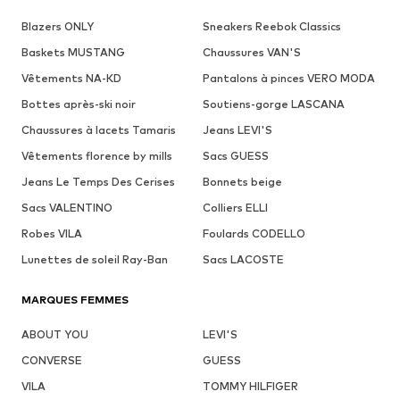
Blazers ONLY
Sneakers Reebok Classics
Baskets MUSTANG
Chaussures VAN'S
Vêtements NA-KD
Pantalons à pinces VERO MODA
Bottes après-ski noir
Soutiens-gorge LASCANA
Chaussures à lacets Tamaris
Jeans LEVI'S
Vêtements florence by mills
Sacs GUESS
Jeans Le Temps Des Cerises
Bonnets beige
Sacs VALENTINO
Colliers ELLI
Robes VILA
Foulards CODELLO
Lunettes de soleil Ray-Ban
Sacs LACOSTE
MARQUES FEMMES
ABOUT YOU
LEVI'S
CONVERSE
GUESS
VILA
TOMMY HILFIGER