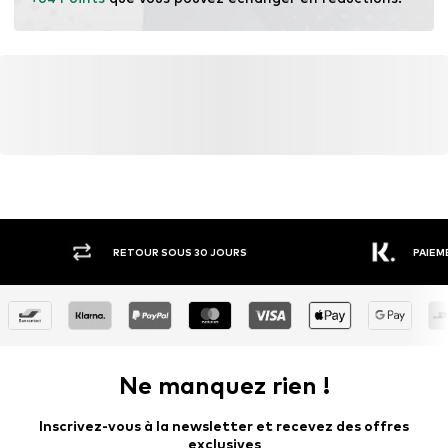
Certification & licences
LENZING™ et ECOVERO™ sont des marques
déposées de Lenzing AG.
En savoir plus
R SOUS 30 JOURS
PAIEMENT SUR FACTURE
Ne manquez rien !
Inscrivez-vous à la newsletter et recevez des offres
exclusives