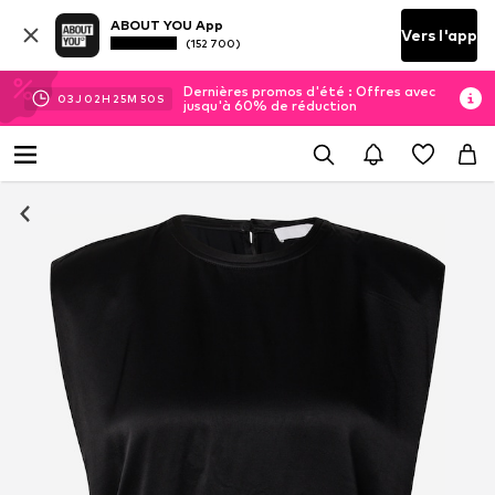
ABOUT YOU App
Vers l'app
(152 700)
Dernières promos d'été : Offres avec
03
J
02
H
25
M
49
S
jusqu'à 60% de réduction