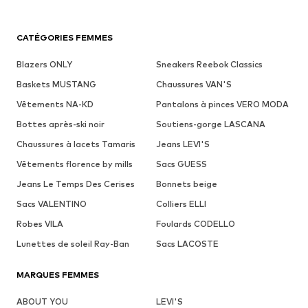
CATÉGORIES FEMMES
Blazers ONLY
Sneakers Reebok Classics
Baskets MUSTANG
Chaussures VAN'S
Vêtements NA-KD
Pantalons à pinces VERO MODA
Bottes après-ski noir
Soutiens-gorge LASCANA
Chaussures à lacets Tamaris
Jeans LEVI'S
Vêtements florence by mills
Sacs GUESS
Jeans Le Temps Des Cerises
Bonnets beige
Sacs VALENTINO
Colliers ELLI
Robes VILA
Foulards CODELLO
Lunettes de soleil Ray-Ban
Sacs LACOSTE
MARQUES FEMMES
ABOUT YOU
LEVI'S