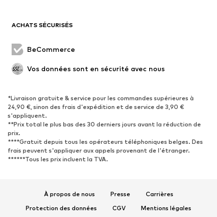
Maillots de bain
Sweats
Blazers
Combinaisons et salopettes
ACHATS SÉCURISÉS
Grandes tailles
Maternité
Occasions spéciales
Exclusif
BeCommerce
Remise à neuf
Vos données sont en sécurité avec nous
CHAUSSURES
*Livraison gratuite & service pour les commandes supérieures à
Nouveautés
Tendance
24,90 €, sinon des frais d'expédition et de service de 3,90 €
Baskets
Bottines
s'appliquent.
**Prix total le plus bas des 30 derniers jours avant la réduction de
Escarpins et talons hauts
Bottes
prix.
****Gratuit depuis tous les opérateurs téléphoniques belges. Des
Sandales
Chaussures basses
frais peuvent s'appliquer aux appels provenant de l'étranger.
Chaussures de sport
Ballerines
******Tous les prix incluent la TVA.
Mules
Chaussons
Chaussures aquatiques
Exclusif
À propos de nous
Presse
Carrières
SPORT
Protection des données
CGV
Mentions légales