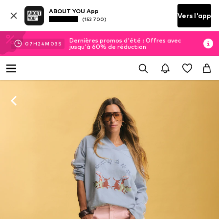
ABOUT YOU App
Vers l'app
(152 700)
Dernières promos d'été : Offres avec
07
H
24
M
02
S
jusqu'à 60% de réduction