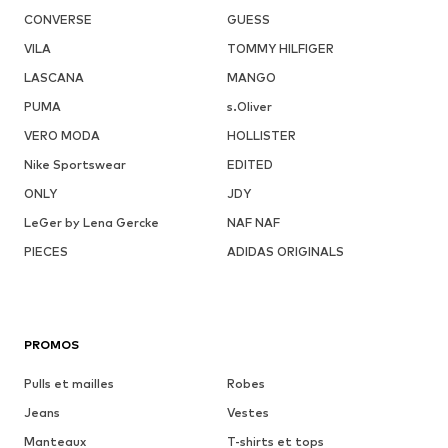
CONVERSE
GUESS
VILA
TOMMY HILFIGER
LASCANA
MANGO
PUMA
s.Oliver
VERO MODA
HOLLISTER
Nike Sportswear
EDITED
ONLY
JDY
LeGer by Lena Gercke
NAF NAF
PIECES
ADIDAS ORIGINALS
PROMOS
Pulls et mailles
Robes
Jeans
Vestes
Manteaux
T-shirts et tops