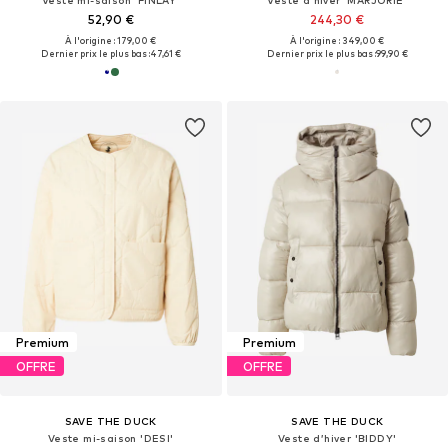
Veste mi-saison 'FINLAY'
Veste d’hiver 'MARJORIE'
52,90 €
244,30 €
À l'origine : 179,00 €
À l'origine : 349,00 €
Dernier prix le plus bas :
47,61 €
Dernier prix le plus bas :
99,90 €
Premium
Premium
OFFRE
OFFRE
SAVE THE DUCK
SAVE THE DUCK
Veste mi-saison 'DESI'
Veste d’hiver 'BIDDY'