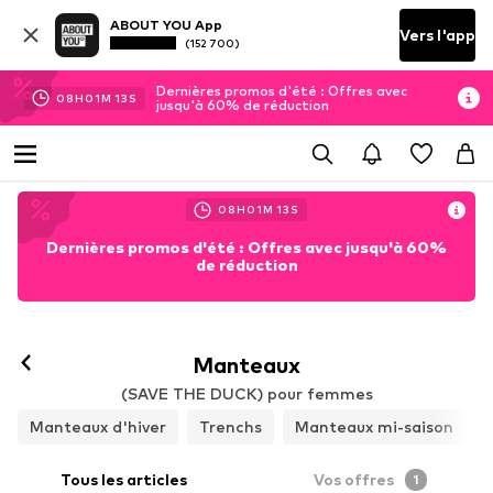
ABOUT YOU App
Vers l'app
(152 700)
Dernières promos d'été : Offres avec
08
H
01
M
11
S
jusqu'à 60% de réduction
08
H
01
M
11
S
Dernières promos d'été : Offres avec jusqu'à 60%
de réduction
Manteaux
(SAVE THE DUCK) pour femmes
Manteaux d'hiver
Trenchs
Manteaux mi-saison
Tous les articles
Vos offres
1