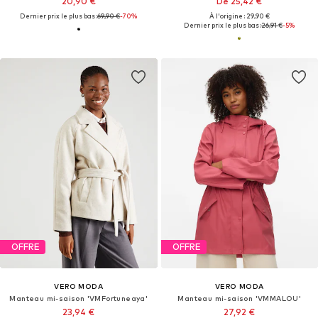
20,90 €
De 25,42 €
Dernier prix le plus bas :
69,90 €
-70%
À l'origine : 29,90 €
Dernier prix le plus bas :
26,91 €
-5%
OFFRE
OFFRE
VERO MODA
VERO MODA
Manteau mi-saison 'VMFortuneaya'
Manteau mi-saison 'VMMALOU'
23,94 €
27,92 €