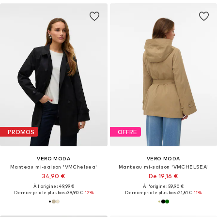
PROMOS
OFFRE
VERO MODA
VERO MODA
Manteau mi-saison 'VMChelsea'
Manteau mi-saison 'VMCHELSEA'
34,90 €
De 19,16 €
À l'origine : 49,99 €
À l'origine : 59,90 €
Dernier prix le plus bas :
39,90 €
-12%
Dernier prix le plus bas :
21,51 €
-11%