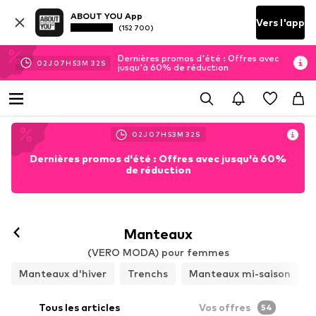
ABOUT YOU App
Vers l'app
(152 700)
Dernières promos d'été : Offres avec
02
J
07
H
53
M
30
S
jusqu'à 60% de réduction
02
J
07
H
53
M
30
S
Dernières promos d'été : Offres avec jusqu'à 60%
de réduction
Manteaux
(VERO MODA) pour femmes
Manteaux d'hiver
Trenchs
Manteaux mi-saison
Tous les articles
Vos offres
54