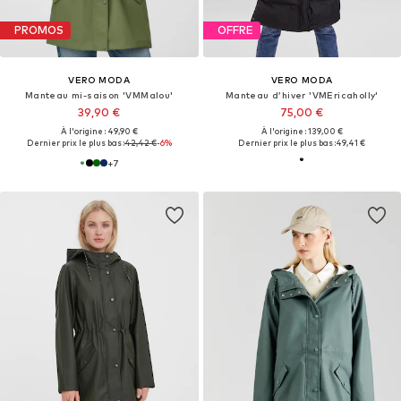
PROMOS
OFFRE
VERO MODA
VERO MODA
Manteau mi-saison 'VMMalou'
Manteau d’hiver 'VMEricaholly'
39,90 €
75,00 €
À l'origine : 49,90 €
À l'origine : 139,00 €
Dernier prix le plus bas :
42,42 €
-6%
Dernier prix le plus bas :
49,41 €
+
7