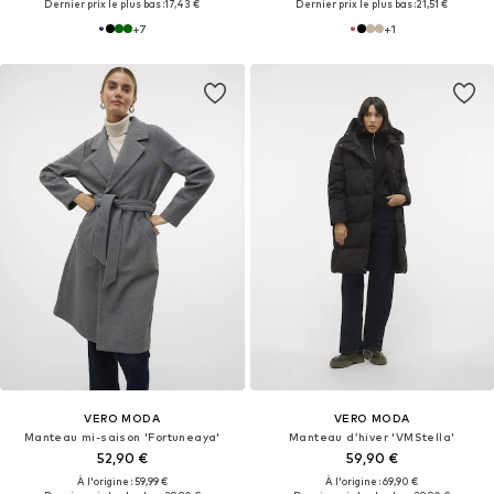
Dernier prix le plus bas :
17,43 €
Dernier prix le plus bas :
21,51 €
+
7
+
1
VERO MODA
VERO MODA
Manteau mi-saison 'Fortuneaya'
Manteau d’hiver 'VMStella'
52,90 €
59,90 €
À l'origine : 59,99 €
À l'origine : 69,90 €