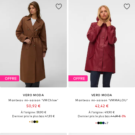
OFFRE
OFFRE
VERO MODA
VERO MODA
Manteau mi-saison 'VMChloe'
Manteau mi-saison 'VMMALOU'
50,92 €
42,42 €
À l'origine : 59,90 €
À l'origine : 49,90 €
Dernier prix le plus bas :
41,93 €
Dernier prix le plus bas :
44,91 €
-5%
+
7