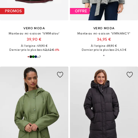
PROMOS
OFFRE
VERO MODA
VERO MODA
Manteau mi-saison 'VMMalou'
Manteau mi-saison 'VMNANCY'
39,90 €
34,95 €
À l'origine : 49,90 €
À l'origine : 69,90 €
Dernier prix le plus bas :
42,42 €
-6%
Dernier prix le plus bas :
24,43 €
+
7