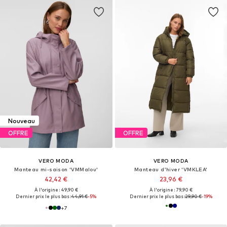
Nouveau
OFFRE
OFFRE
VERO MODA
VERO MODA
Manteau mi-saison 'VMMalou'
Manteau d’hiver 'VMKLEA'
42,42 €
23,96 €
À l'origine : 49,90 €
À l'origine : 79,90 €
Dernier prix le plus bas :
44,91 €
-5%
Dernier prix le plus bas :
29,90 €
-19%
+
7