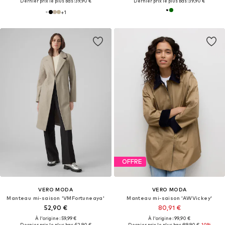
Dernier prix le plus bas :
39,90 €
Dernier prix le plus bas :
39,90 €
+
1
OFFRE
VERO MODA
VERO MODA
Manteau mi-saison 'VMFortuneaya'
Manteau mi-saison 'AWVickey'
52,90 €
80,91 €
À l'origine : 59,99 €
À l'origine : 99,90 €
Dernier prix le plus bas :
52,90 €
Dernier prix le plus bas :
89,90 €
-10%