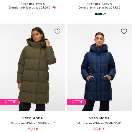
À l'origine : 59,99 €
À l'origine : 49,90 €
Dernier prix le plus bas :
29,66 €
-19%
Dernier prix le plus bas :
27,92 €
+
7
OFFRE
OFFRE
VERO MODA
VERO MODA
Manteau d’hiver 'VMStella'
Manteau d’hiver 'VMNOVA'
25,11 €
25,11 €