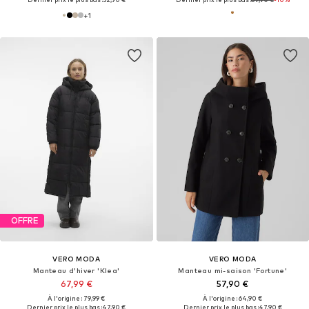
+
1
OFFRE
VERO MODA
VERO MODA
Manteau d’hiver 'Klea'
Manteau mi-saison 'Fortune'
67,99 €
57,90 €
À l'origine : 79,99 €
À l'origine : 64,90 €
Dernier prix le plus bas :
47,90 €
Dernier prix le plus bas :
47,90 €