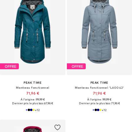
OFFRE
OFFRE
PEAK TIME
PEAK TIME
Manteau fonctionnel
Manteau fonctionnel 'L60042'
71,96 €
71,96 €
À l'origine : 99,99 €
À l'origine : 99,99 €
Dernier prix le plus bas :
67,96 €
Dernier prix le plus bas :
71,96 €
+
12
+
12