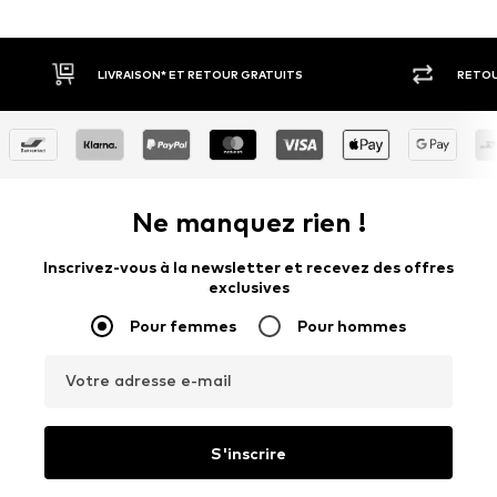
RETOUR SOUS 30 JOURS
PAIEM
Ne manquez rien !
Inscrivez-vous à la newsletter et recevez des offres
exclusives
Pour femmes
Pour hommes
Votre adresse e-mail
S'inscrire