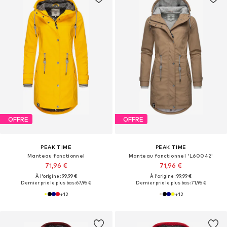
OFFRE
OFFRE
PEAK TIME
PEAK TIME
Manteau fonctionnel
Manteau fonctionnel 'L60042'
71,96 €
71,96 €
À l'origine : 99,99 €
À l'origine : 99,99 €
Dernier prix le plus bas :
67,96 €
Dernier prix le plus bas :
71,96 €
+
12
+
12