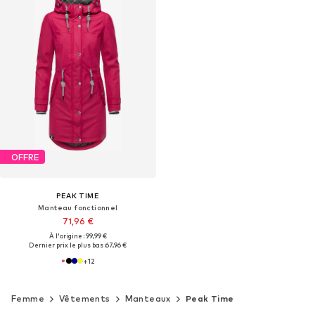
OFFRE
PEAK TIME
Manteau fonctionnel
71,96 €
À l'origine : 99,99 €
Dernier prix le plus bas :
67,96 €
+
12
Femme
Vêtements
Manteaux
Peak Time