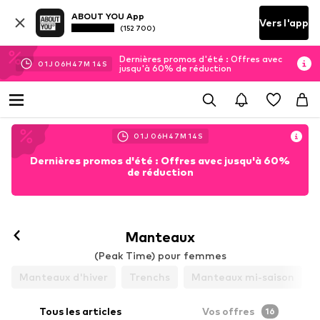
ABOUT YOU App
Vers l'app
(152 700)
Dernières promos d'été : Offres avec
01
J
06
H
47
M
12
S
jusqu'à 60% de réduction
01
J
06
H
47
M
12
S
Dernières promos d'été : Offres avec jusqu'à 60%
de réduction
Manteaux
(Peak Time) pour femmes
Manteaux d'hiver
Trenchs
Manteaux mi-saison
Tous les articles
Vos offres
16