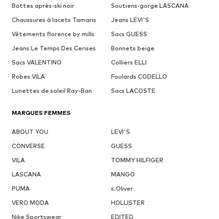
Bottes après-ski noir
Soutiens-gorge LASCANA
Chaussures à lacets Tamaris
Jeans LEVI'S
Vêtements florence by mills
Sacs GUESS
Jeans Le Temps Des Cerises
Bonnets beige
Sacs VALENTINO
Colliers ELLI
Robes VILA
Foulards CODELLO
Lunettes de soleil Ray-Ban
Sacs LACOSTE
MARQUES FEMMES
ABOUT YOU
LEVI'S
CONVERSE
GUESS
VILA
TOMMY HILFIGER
LASCANA
MANGO
PUMA
s.Oliver
VERO MODA
HOLLISTER
Nike Sportswear
EDITED