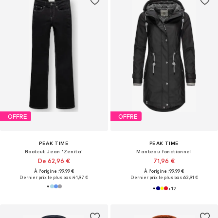
OFFRE
OFFRE
PEAK TIME
PEAK TIME
Bootcut Jean 'Zenita'
Manteau fonctionnel
De 62,96 €
71,96 €
À l'origine : 99,99 €
À l'origine : 99,99 €
Dernier prix le plus bas :
41,97 €
Dernier prix le plus bas :
62,91 €
+
12