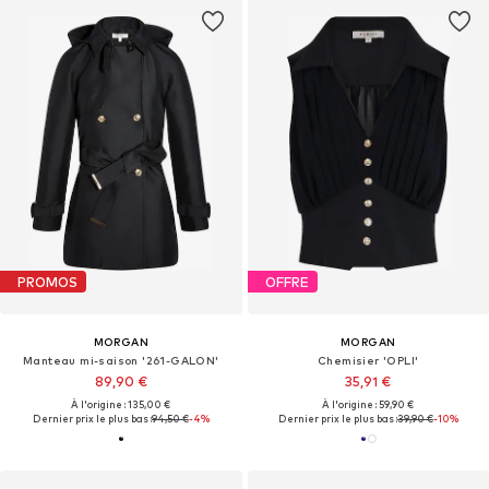
PROMOS
OFFRE
MORGAN
MORGAN
Manteau mi-saison '261-GALON'
Chemisier 'OPLI'
89,90 €
35,91 €
À l'origine : 135,00 €
À l'origine : 59,90 €
Dernier prix le plus bas :
94,50 €
-4%
Dernier prix le plus bas :
39,90 €
-10%