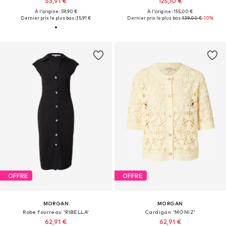
53,91 €
125,10 €
À l'origine : 59,90 €
À l'origine : 155,00 €
Dernier prix le plus bas :
35,91 €
Dernier prix le plus bas :
139,00 €
-10%
OFFRE
OFFRE
MORGAN
MORGAN
Robe fourreau 'RIBELLA'
Cardigan 'MONIZ'
62,91 €
62,91 €