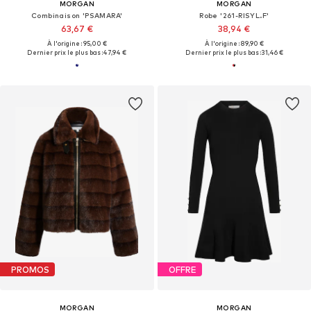
MORGAN
MORGAN
Combinaison 'PSAMARA'
Robe '261-RISYL.F'
63,67 €
38,94 €
À l'origine : 95,00 €
À l'origine : 89,90 €
Dernier prix le plus bas :
47,94 €
Dernier prix le plus bas :
31,46 €
PROMOS
OFFRE
MORGAN
MORGAN