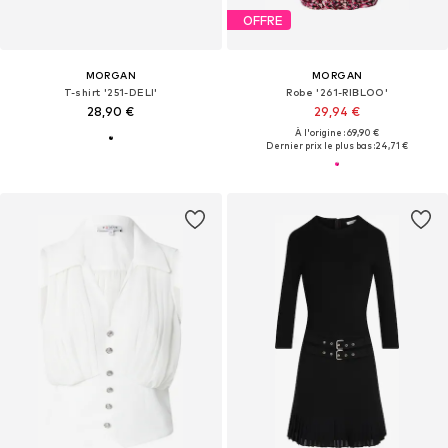
OFFRE
MORGAN
MORGAN
T-shirt '251-DELI'
Robe '261-RIBLOO'
28,90 €
29,94 €
À l'origine : 69,90 €
Dernier prix le plus bas :
24,71 €