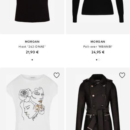
MORGAN
MORGAN
Haut '242-DNAE'
Pull-over 'MBANBI'
21,90 €
24,95 €