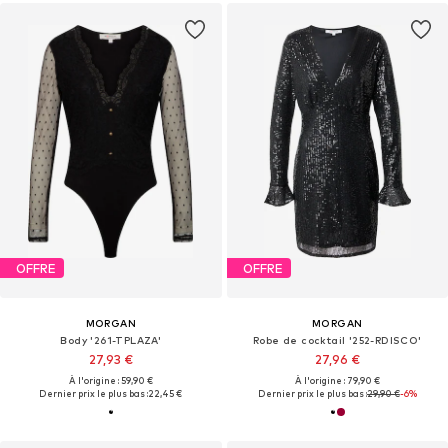
OFFRE
OFFRE
MORGAN
MORGAN
Body '261-TPLAZA'
Robe de cocktail '252-RDISCO'
27,93 €
27,96 €
À l'origine : 59,90 €
À l'origine : 79,90 €
Dernier prix le plus bas :
22,45 €
Dernier prix le plus bas :
29,90 €
-6%