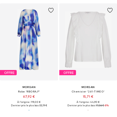
OFFRE
OFFRE
MORGAN
MORGAN
Robe 'RBORA.F'
Chemisier '261-TIMEO'
67,92 €
15,71 €
À l'origine : 119,00 €
À l'origine : 44,90 €
Dernier prix le plus bas :
55,19 €
Dernier prix le plus bas :
17,06 €
-8%