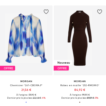
Nouveau
OFFRE
OFFRE
MORGAN
MORGAN
Chemisier '261-CBORA.F'
Robes en maille '252-RMOMO'
21,56 €
84,92 €
À l'origine : 59,90 €
À l'origine : 99,90 €
Dernier prix le plus bas :
22,46 €
-4%
Dernier prix le plus bas :
89,91 €
-5%