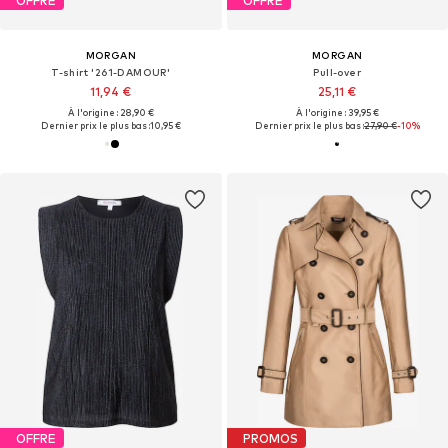
OFFRE
OFFRE
MORGAN
MORGAN
T-shirt '261-DAMOUR'
Pull-over
11,94 €
25,11 €
À l'origine : 28,90 €
À l'origine : 39,95 €
Dernier prix le plus bas :
10,95 €
Dernier prix le plus bas :
27,90 €
-10%
OFFRE
PROMOS