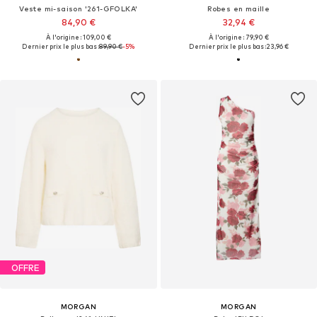
Veste mi-saison '261-GFOLKA'
Robes en maille
84,90 €
32,94 €
À l'origine : 109,00 €
À l'origine : 79,90 €
Dernier prix le plus bas :
89,90 €
-5%
Dernier prix le plus bas :
23,96 €
OFFRE
MORGAN
MORGAN