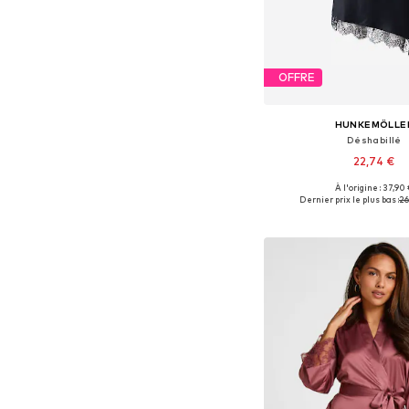
OFFRE
HUNKEMÖLLE
Déshabillé
22,74 €
À l'origine : 37,90
Tailles disponibles: 34, 36
Dernier prix le plus bas :
26
Ajouter au pa