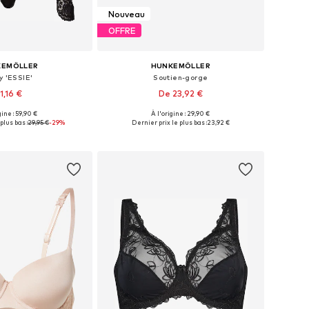
Nouveau
OFFRE
KEMÖLLER
HUNKEMÖLLER
y 'ESSIE'
Soutien-gorge
1,16 €
De 23,92 €
gine : 59,90 €
À l'origine : 29,90 €
nibles: XS, S, M, L
Disponible en plusieurs tailles
plus bas :
29,95 €
-29%
Dernier prix le plus bas :
23,92 €
r au panier
Ajouter au panier