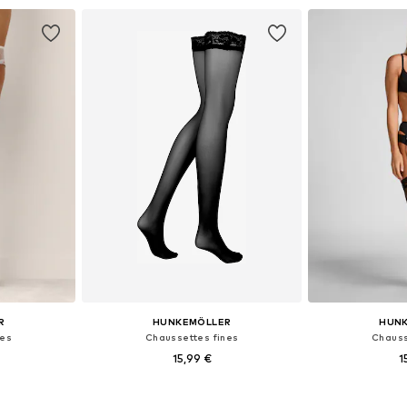
nier
Ajouter au panier
Ajoute
R
HUNKEMÖLLER
HUN
nes
Chaussettes fines
Chauss
15,99 €
1
0,5, 41-45
Tailles disponibles: 35-40,5, 41-45
Tailles disponi