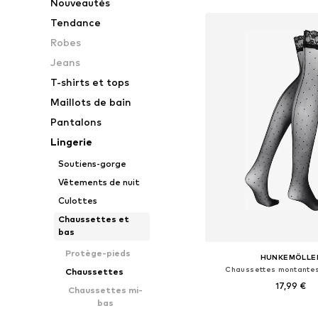
Nouveautés
Tendance
Robes
Jeans
T-shirts et tops
Maillots de bain
Pantalons
Lingerie
Soutiens-gorge
Vêtements de nuit
Culottes
Chaussettes et
bas
Protège-pieds
HUNKEMÖLLE
Chaussettes montantes
Chaussettes
17,99 €
Chaussettes mi-
bas
Tailles disponibles: 