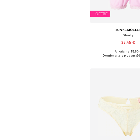
OFFRE
HUNKEMÖLLE
Shorty
22,45 €
À l'origine : 52,90
Tailles disponibles: XS, 
Dernier prix le plus bas :
26
Ajouter au pa