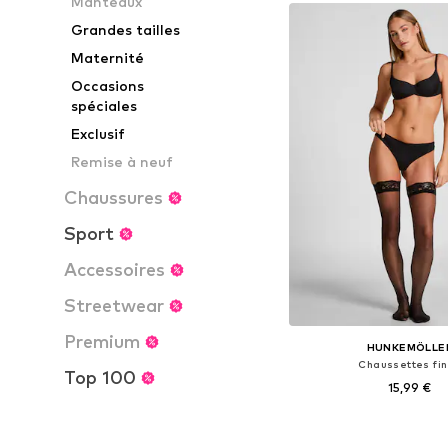
Manteaux
Ajouter au pa
Grandes tailles
Maternité
Occasions
spéciales
Exclusif
Remise à neuf
Chaussures
Sport
Accessoires
Streetwear
Premium
HUNKEMÖLLE
Chaussettes fi
Top 100
15,99 €
Tailles disponibles: 35-4