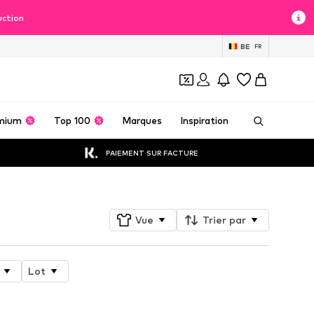
uction
BE
FR
mium
Top 100
Marques
Inspiration
PAIEMENT SUR FACTURE
Vue
Trier par
Lot