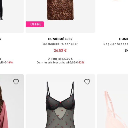
OFFRE
R
HUNKEMÖLLER
HUN
Déshabillé 'Gabrielle'
Regular Access
26,53 €
3
 €
À l'origine : 37,90 €
, 38, 40, 42
Tailles disponibles: 34, 36, 38, 40, 42
Tailles dispon
,53 €
-14%
Dernier prix le plus bas :
30,32 €
-12%
nier
Ajouter au panier
Ajoute