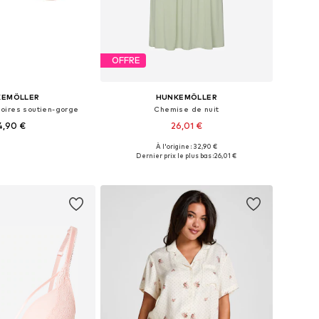
OFFRE
KEMÖLLER
HUNKEMÖLLER
oires soutien-gorge
Chemise de nuit
4,90 €
26,01 €
À l'origine : 32,90 €
ibles: A, B, C, D, E
Tailles disponibles: XS, S, M, L, XL
Dernier prix le plus bas :
26,01 €
r au panier
Ajouter au panier