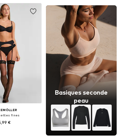
r au panier
Ajouter au panier
Basiques seconde
peau
KEMÖLLER
ettes fines
5,99 €
bles: 35-40,5, 41-45