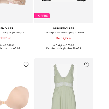
OFFRE
KEMÖLLER
HUNKEMÖLLER
tien-gorge 'Angie'
Classique Soutien-gorge 'Diva'
 18,81 €
De 32,22 €
gine : 20,90 €
À l'origine : 37,90 €
 plusieurs tailles
Disponible en plusieurs tailles
le plus bas :
16,72 €
Dernier prix le plus bas :
28,43 €
r au panier
Ajouter au panier