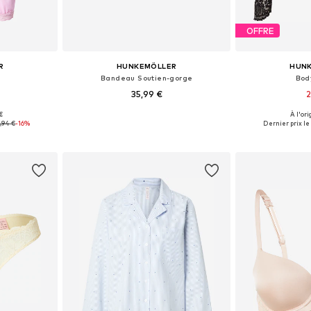
OFFRE
R
HUNKEMÖLLER
HUN
Bandeau Soutien-gorge
Bod
35,99 €
2
 €
À l'ori
S, M, L, XL
Disponible en plusieurs tailles
Tailles dispo
,94 €
-16%
Dernier prix le 
nier
Ajouter au panier
Ajoute