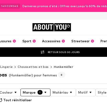
Dernières promos d'été : Offres avec jusqu'à 60% de réd
J
14
H
02
M
52
S
ABOUT
YOU
ussures
Sport
Accessoires
Streetwear
Pre
RETOUR SOUS 30 JOURS
Lingerie
Chaussettes et bas
Hunkemöller
bas
(Hunkemöller) pour femmes
8
Couleur
Marque
Matériau
Motif
Style
1
Tout réinitialiser