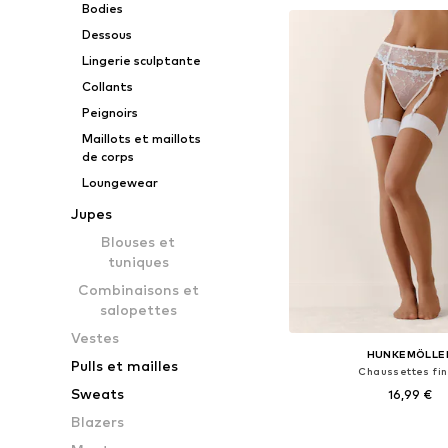
Bodies
Ajouter au pa
Dessous
Lingerie sculptante
Collants
Peignoirs
Maillots et maillots
de corps
Loungewear
Jupes
Blouses et
tuniques
Combinaisons et
salopettes
Vestes
HUNKEMÖLLE
Pulls et mailles
Chaussettes fi
Sweats
16,99 €
Blazers
Tailles disponibles: 35-4