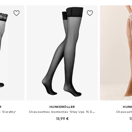
R
HUNKEMÖLLER
HUN
 'Dorothy'
Chaussettes montantes 'Stay Ups 15 Denier Second Skin'
Chausset
13,99 €
1
35-40,5
Tailles disponibles: 35-40,5, 41-45
Tailles disponi