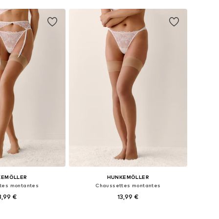
KEMÖLLER
HUNKEMÖLLER
tes montantes
Chaussettes montantes
3,99 €
13,99 €
bles: 35-40,5, 41-45
Tailles disponibles: 35-40,5, 41-45