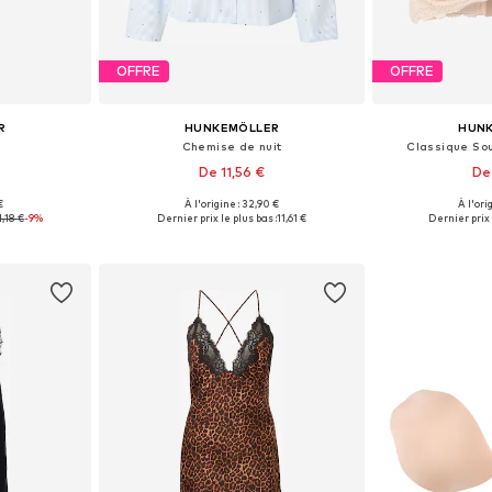
OFFRE
OFFRE
R
HUNKEMÖLLER
HUN
Chemise de nuit
Classique Sou
De 11,56 €
De
€
À l'origine : 32,90 €
À l'ori
S, M, L, XL
Tailles disponibles: XS, S, M, L, XL
Disponible en
1,18 €
-9%
Dernier prix le plus bas :
11,61 €
Dernier prix 
nier
Ajouter au panier
Ajoute