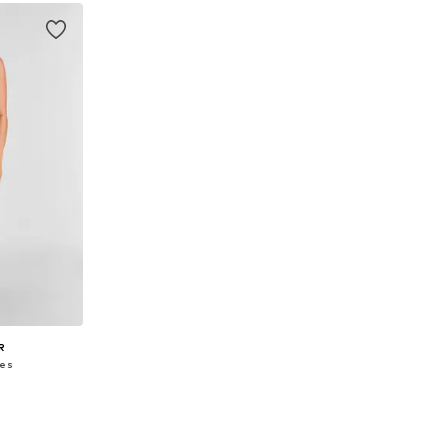
nier
Ajouter au panier
Ajoute
R
nes
0,5, 41-45