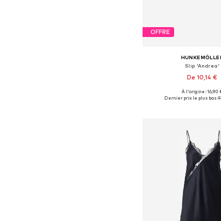
OFFRE
HUNKEMÖLLE
Slip 'Andrea'
De 10,14 €
À l'origine : 16,90 
Tailles disponibles: XS, 
Dernier prix le plus bas :
1
Ajouter au pa