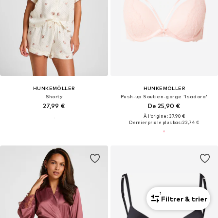
HUNKEMÖLLER
HUNKEMÖLLER
Shorty
Push-up Soutien-gorge 'Isadora'
27,99 €
De 25,90 €
À l'origine : 37,90 €
Dernier prix le plus bas :
22,74 €
1
Filtrer & trier