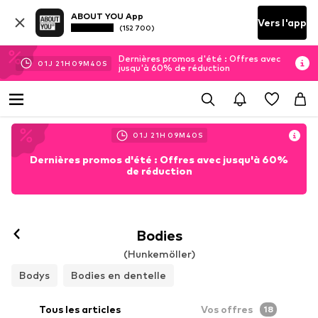
ABOUT YOU App
Vers l'app
(152 700)
Dernières promos d'été : Offres avec
01
J
21
H
09
M
38
S
jusqu'à 60% de réduction
01
J
21
H
09
M
38
S
Dernières promos d'été : Offres avec jusqu'à 60%
de réduction
Bodies
(Hunkemöller)
Bodys
Bodies en dentelle
Tous les articles
Vos offres
18