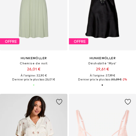
OFFRE
OFFRE
HUNKEMÖLLER
HUNKEMÖLLER
Chemise de nuit
Déshabillé 'Mya'
26,01 €
29,61 €
À l'origine : 32,90 €
À l'origine : 37,99 €
Dernier prix le plus bas :
26,01 €
Dernier prix le plus bas :
30,39 €
-2%