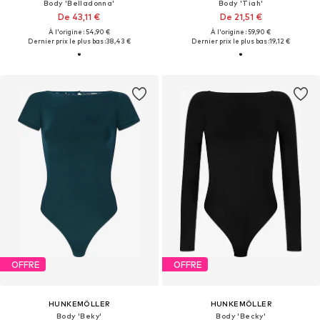
Body 'Belladonna'
Body 'Tiah'
De 43,11 €
De 21,51 €
À l'origine : 54,90 €
À l'origine : 59,90 €
Dernier prix le plus bas :
38,43 €
Dernier prix le plus bas :
19,12 €
OFFRE
OFFRE
HUNKEMÖLLER
HUNKEMÖLLER
Body 'Beky'
Body 'Becky'