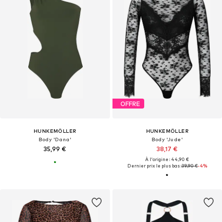
OFFRE
HUNKEMÖLLER
HUNKEMÖLLER
Body 'Dana'
Body 'Jude'
35,99 €
38,17 €
À l'origine : 44,90 €
Dernier prix le plus bas :
39,90 €
-4%