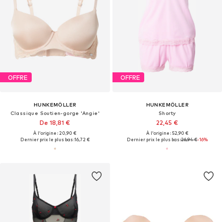
OFFRE
OFFRE
HUNKEMÖLLER
HUNKEMÖLLER
Classique Soutien-gorge 'Angie'
Shorty
De 18,81 €
22,45 €
À l'origine : 20,90 €
À l'origine : 52,90 €
Dernier prix le plus bas :
16,72 €
Dernier prix le plus bas :
26,94 €
-16%