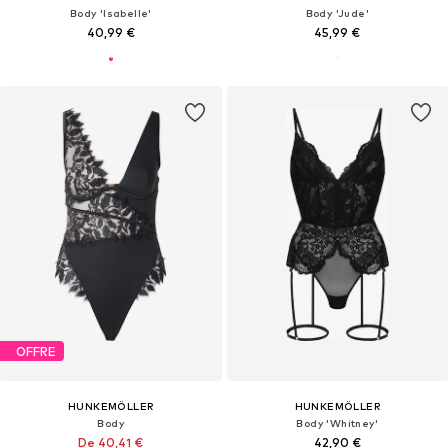
Body 'Isabelle'
Body 'Jude'
40,99 €
45,99 €
OFFRE
HUNKEMÖLLER
HUNKEMÖLLER
Body
Body 'Whitney'
De 40,41 €
42,90 €