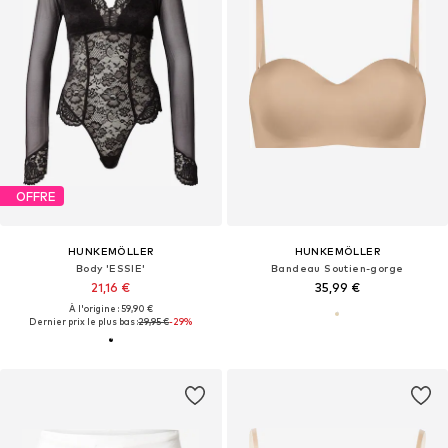
OFFRE
HUNKEMÖLLER
HUNKEMÖLLER
Body 'ESSIE'
Bandeau Soutien-gorge
21,16 €
35,99 €
À l'origine : 59,90 €
Dernier prix le plus bas :
29,95 €
-29%