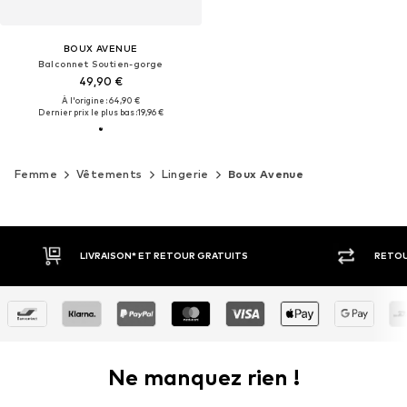
BOUX AVENUE
Balconnet Soutien-gorge
49,90 €
À l'origine : 64,90 €
Dernier prix le plus bas :
19,96 €
Femme
Vêtements
Lingerie
Boux Avenue
RETOUR SOUS 30 JOURS
PAIEM
Ne manquez rien !