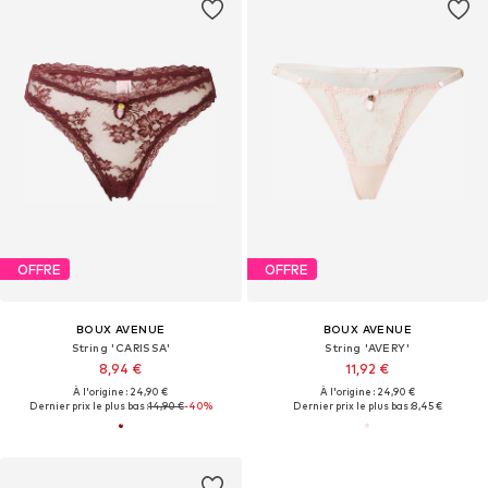
OFFRE
OFFRE
BOUX AVENUE
BOUX AVENUE
String 'CARISSA'
String 'AVERY'
8,94 €
11,92 €
À l'origine : 24,90 €
À l'origine : 24,90 €
Dernier prix le plus bas :
14,90 €
-40%
Dernier prix le plus bas :
8,45 €