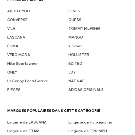
ABOUT YOU
LEVI'S
CONVERSE
GUESS
VILA
TOMMY HILFIGER
LASCANA
MANGO
PUMA
s.Oliver
VERO MODA
HOLLISTER
Nike Sportswear
EDITED
ONLY
JDY
LeGer by Lena Gercke
NAF NAF
PIECES
ADIDAS ORIGINALS
MARQUES POPULAIRES DANS CETTE CATÉGORIE
Lingerie de LASCANA
Lingerie de Hunkemöller
Lingerie de ETAM
Lingerie de TRIUMPH