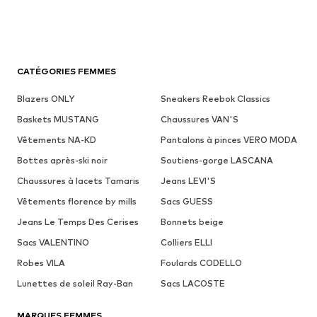
CATÉGORIES FEMMES
Blazers ONLY
Sneakers Reebok Classics
Baskets MUSTANG
Chaussures VAN'S
Vêtements NA-KD
Pantalons à pinces VERO MODA
Bottes après-ski noir
Soutiens-gorge LASCANA
Chaussures à lacets Tamaris
Jeans LEVI'S
Vêtements florence by mills
Sacs GUESS
Jeans Le Temps Des Cerises
Bonnets beige
Sacs VALENTINO
Colliers ELLI
Robes VILA
Foulards CODELLO
Lunettes de soleil Ray-Ban
Sacs LACOSTE
MARQUES FEMMES