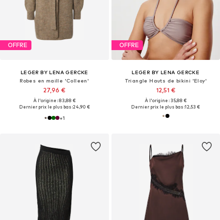
OFFRE
OFFRE
LEGER BY LENA GERCKE
LEGER BY LENA GERCKE
Robes en maille 'Colleen'
Triangle Hauts de bikini 'Eloy'
27,96 €
12,51 €
À l'origine : 83,88 €
À l'origine : 35,88 €
Dernier prix le plus bas :
24,90 €
Dernier prix le plus bas :
12,53 €
+
1