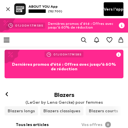
ABOUT YOU App
Vers l'app
(152 700)
Dernières promos d'été : Offres avec
01
J
00
H
17
M
56
S
jusqu'à 60% de réduction
01
J
00
H
17
M
56
S
Dernières promos d'été : Offres avec jusqu'à 60%
de réduction
Blazers
(LeGer by Lena Gercke) pour femmes
Blazers longs
Blazers classiques
Blazers courts
Tous les articles
Vos offres
6