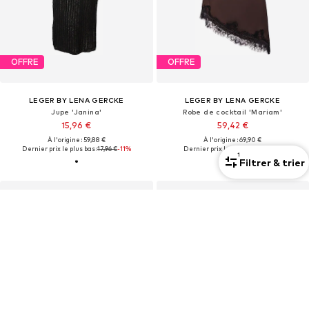
OFFRE
OFFRE
LEGER BY LENA GERCKE
LEGER BY LENA GERCKE
Jupe 'Janina'
Robe de cocktail 'Mariam'
15,96 €
59,42 €
À l'origine : 59,88 €
À l'origine : 69,90 €
Dernier prix le plus bas :
17,96 €
-11%
Dernier prix le plus bas :
43,92 €
1
Filtrer & trier