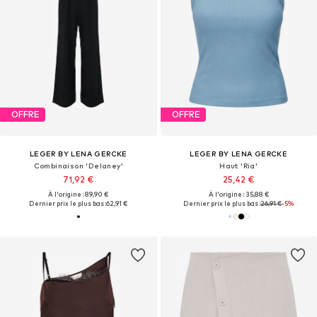
OFFRE
OFFRE
LEGER BY LENA GERCKE
LEGER BY LENA GERCKE
Combinaison 'Delaney'
Haut 'Ria'
71,92 €
25,42 €
À l'origine : 89,90 €
À l'origine : 35,88 €
Dernier prix le plus bas :
62,91 €
Dernier prix le plus bas :
26,91 €
-5%