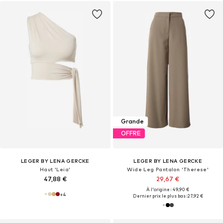
Grande
OFFRE
LEGER BY LENA GERCKE
LEGER BY LENA GERCKE
Haut 'Leia'
Wide Leg Pantalon 'Therese'
47,88 €
29,67 €
À l'origine : 49,90 €
+
4
Dernier prix le plus bas :
27,92 €