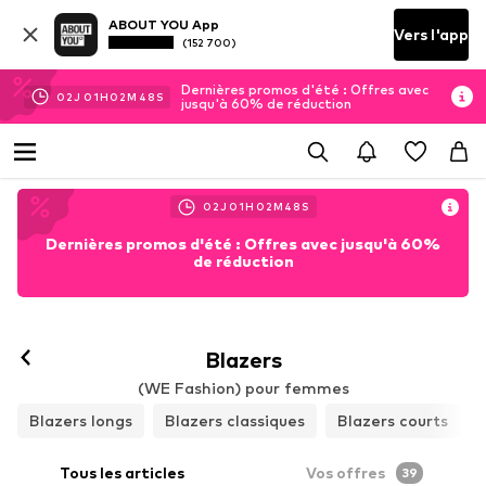
ABOUT YOU App
Vers l'app
(152 700)
Dernières promos d'été : Offres avec
02
J
01
H
02
M
45
S
jusqu'à 60% de réduction
02
J
01
H
02
M
45
S
Dernières promos d'été : Offres avec jusqu'à 60%
de réduction
Blazers
(WE Fashion) pour femmes
Blazers longs
Blazers classiques
Blazers courts
Tous les articles
Vos offres
39