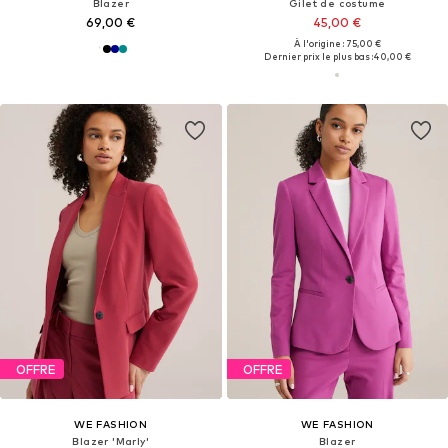
Blazer
Gilet de costume
69,00 €
45,00 €
À l'origine : 75,00 €
Dernier prix le plus bas :
40,00 €
OFFRE
OFFRE
WE FASHION
WE FASHION
Blazer 'Marly'
Blazer