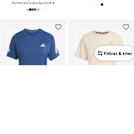
Dernier prix le plus bas :
22,50 €
+
1
Filtrer & trier
OFFRE
OFFRE
ADIDAS PERFORMANCE
ADIDAS PERFORMANCE
T-shirt fonctionnel 'Adi365'
T-shirt fonctionnel 'Adi365 Essentials'
29,67 €
17,91 €
À l'origine : 34,90 €
À l'origine : 24,90 €