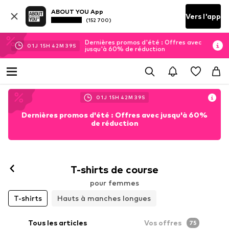
ABOUT YOU App
Vers l'app
(152 700)
Dernières promos d'été : Offres avec
01
J
15
H
42
M
37
S
jusqu'à 60% de réduction
01
J
15
H
42
M
37
S
Dernières promos d'été : Offres avec jusqu'à 60%
de réduction
T-shirts de course
pour femmes
T-shirts
Hauts à manches longues
Tous les articles
Vos offres
75