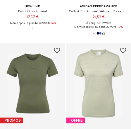
NEWLINE
ADIDAS PERFORMANCE
T-shirt fonctionnel
T-shirt fonctionnel 'Adizero Essentials'
17,57 €
21,52 €
Dernier prix le plus bas :
39,95 €
-56%
À l'origine : 29,90 €
Dernier prix le plus bas :
23,90 €
-10%
+
2
PROMOS
OFFRE