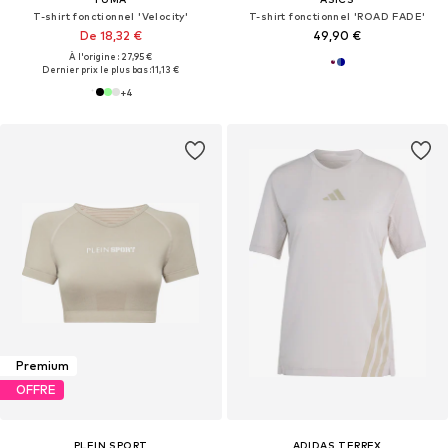
T-shirt fonctionnel 'Velocity'
T-shirt fonctionnel 'ROAD FADE'
De 18,32 €
49,90 €
À l'origine : 27,95 €
Dernier prix le plus bas :
11,13 €
+
4
Premium
OFFRE
PLEIN SPORT
ADIDAS TERREX