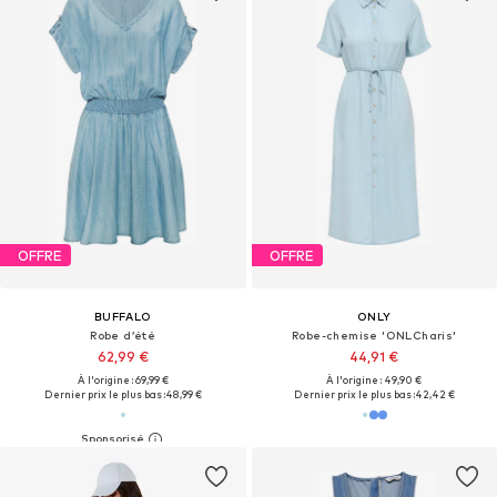
OFFRE
OFFRE
BUFFALO
ONLY
Robe d’été
Robe-chemise 'ONLCharis'
62,99 €
44,91 €
À l'origine : 69,99 €
À l'origine : 49,90 €
Dernier prix le plus bas :
48,99 €
Dernier prix le plus bas :
42,42 €