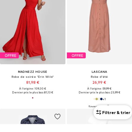
OFFRE
OFFRE
MADNEZZ HOUSE
LASCANA
Robe de soirée 'Erin Wild'
Robe d’été
81,98 €
26,99 €
À l'origine : 109,30 €
À l'origine : 59,99 €
Dernier prix le plus bas :
81,13 €
Dernier prix le plus bas :
23,99 €
+
1
Filtrer & trier