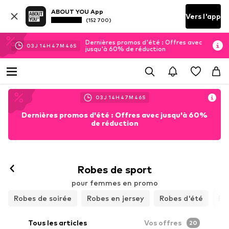
ABOUT YOU App
Vers l'app
(152 700)
Dernières promos d'été : Offres avec
03
J
14
H
47
M
45
S
jusqu'à 60% de réduction
03
J
14
H
47
M
45
S
Dernières promos d'été : Offres avec jusqu'à 60%
de réduction
Robes de sport
pour femmes en promo
Robes de soirée
Robes en jersey
Robes d'été
Ro
Tous les articles
Vos offres
20