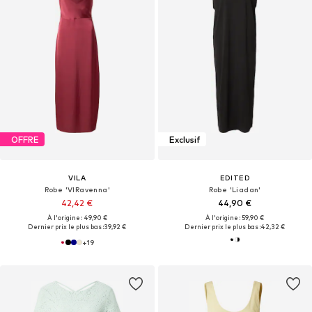
OFFRE
Exclusif
VILA
EDITED
Robe 'VIRavenna'
Robe 'Liadan'
42,42 €
44,90 €
À l'origine : 49,90 €
À l'origine : 59,90 €
Dernier prix le plus bas :
39,92 €
Dernier prix le plus bas :
42,32 €
+
19