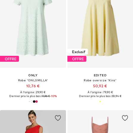
Exclusif
OFFRE
OFFRE
ONLY
EDITED
Robe 'ONLSMILLA'
Robe oversize 'Kira'
10,76 €
50,92 €
À l'origine : 29,90 €
À l'origine : 79,90 €
Dernier prix le plus bas :
11,96 €
-10%
Dernier prix le plus bas :
38,94 €