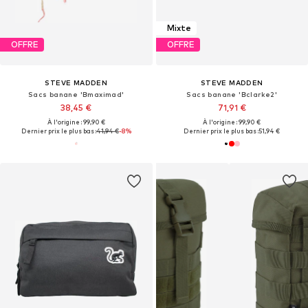
Mixte
OFFRE
OFFRE
STEVE MADDEN
STEVE MADDEN
Sacs banane 'Bmaximad'
Sacs banane 'Bclarke2'
38,45 €
71,91 €
À l'origine : 99,90 €
À l'origine : 99,90 €
Dernier prix le plus bas :
41,94 €
-8%
Dernier prix le plus bas :
51,94 €