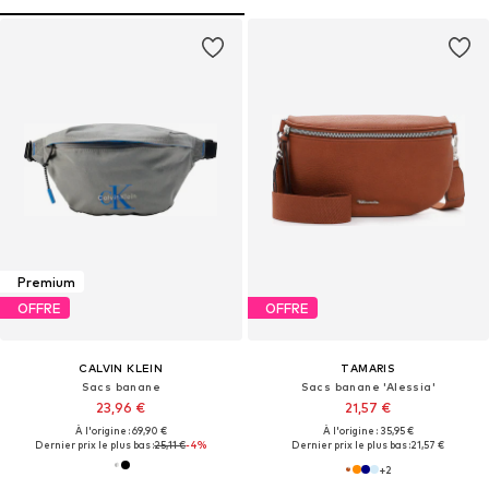
Premium
OFFRE
OFFRE
CALVIN KLEIN
TAMARIS
Sacs banane
Sacs banane 'Alessia'
23,96 €
21,57 €
À l'origine : 69,90 €
À l'origine : 35,95 €
Dernier prix le plus bas :
25,11 €
-4%
Dernier prix le plus bas :
21,57 €
+
2