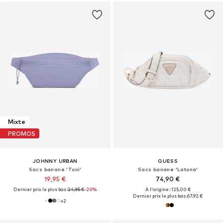
Mixte
PROMOS
JOHNNY URBAN
GUESS
Sacs banane 'Toni'
Sacs banane 'Latona'
19,95 €
74,90 €
Dernier prix le plus bas :
24,95 €
-20%
À l'origine : 125,00 €
Dernier prix le plus bas :
67,92 €
+
2