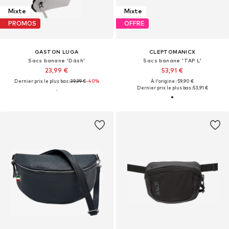
Mixte
Mixte
PROMOS
OFFRE
GASTON LUGA
CLEPTOMANICX
Sacs banane 'Däsh'
Sacs banane 'TAP L'
23,99 €
53,91 €
Dernier prix le plus bas :
39,99 €
-40%
À l'origine : 59,90 €
Dernier prix le plus bas :
53,91 €