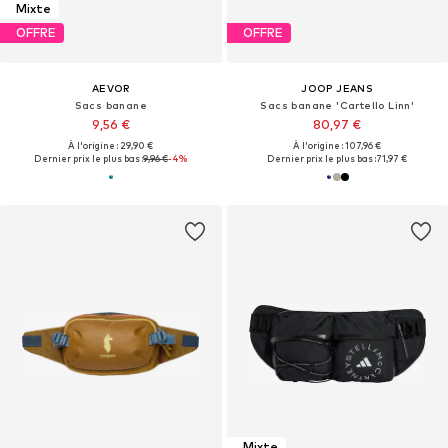
Mixte
OFFRE
OFFRE
AEVOR
JOOP JEANS
Sacs banane
Sacs banane 'Cartello Linn'
9,56 €
80,97 €
À l'origine : 29,90 €
À l'origine : 107,96 €
Dernier prix le plus bas :
9,96 €
-4%
Dernier prix le plus bas :
71,97 €
Mixte