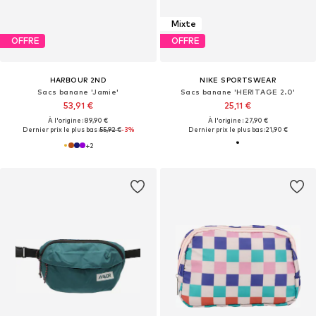
Mixte
OFFRE
OFFRE
HARBOUR 2ND
NIKE SPORTSWEAR
Sacs banane 'Jamie'
Sacs banane 'HERITAGE 2.0'
53,91 €
25,11 €
À l'origine : 89,90 €
À l'origine : 27,90 €
Dernier prix le plus bas :
55,92 €
-3%
Dernier prix le plus bas :
21,90 €
+
2