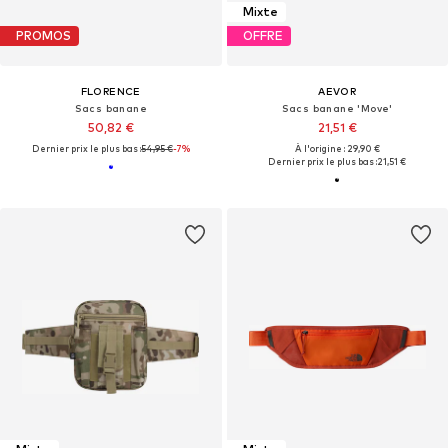
Mixte
PROMOS
OFFRE
FLORENCE
AEVOR
Sacs banane
Sacs banane 'Move'
50,82 €
21,51 €
Dernier prix le plus bas :
54,95 €
-7%
À l'origine : 29,90 €
Dernier prix le plus bas :
21,51 €