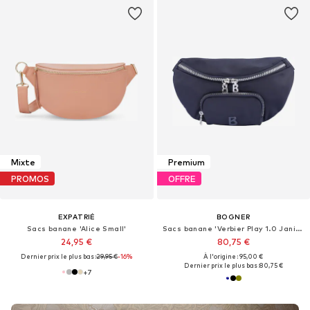
Mixte
Premium
PROMOS
OFFRE
EXPATRIÉ
BOGNER
Sacs banane 'Alice Small'
Sacs banane 'Verbier Play 1.0 Janica'
24,95 €
80,75 €
Dernier prix le plus bas :
29,95 €
-16%
À l'origine : 95,00 €
Dernier prix le plus bas :
80,75 €
+
7