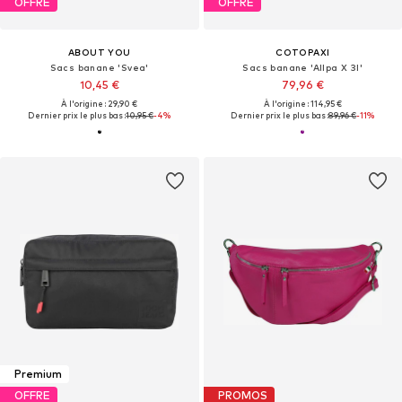
OFFRE
OFFRE
ABOUT YOU
COTOPAXI
Sacs banane 'Svea'
Sacs banane 'Allpa X 3l'
10,45 €
79,96 €
À l'origine : 29,90 €
À l'origine : 114,95 €
Dernier prix le plus bas :
10,95 €
-4%
Dernier prix le plus bas :
89,96 €
-11%
Premium
OFFRE
PROMOS