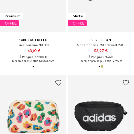
Premium
Mixte
OFFRE
OFFRE
KARL LAGERFELD
STRELLSON
Sacs banane 'IKON'
Sacs banane 'Stockwell 2.0'
143,10 €
53,97 €
À l'origine : 179,00 €
À l'origine : 71,96 €
Dernier prix le plus bas :
93,75 €
Dernier prix le plus bas :
47,97 €