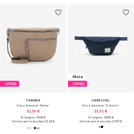
Mixte
OFFRE
OFFRE
TAMARIS
HERSCHEL
Sacs banane 'Nele'
Sacs banane 'Classic'
32,36 €
33,92 €
À l'origine : 39,95 €
À l'origine : 39,90 €
Dernier prix le plus bas :
32,36 €
Dernier prix le plus bas :
27,90 €
+
5