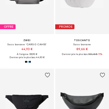
OFFRE
PROMOS
ZWEI
TOSCANTO
Sacs banane 'CARGO CAH55'
Sacs banane
44,93 €
89,66 €
À l'origine : 59,90 €
Dernier prix le plus bas :
101,45 €
-11%
Dernier prix le plus bas :
44,93 €