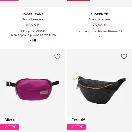
JOOP! JEANS
FLORENCE
Sacs banane
Sacs banane
63,96 €
75,66 €
À l'origine : 79,95 €
Dernier prix le plus bas :
81,95 €
-7%
Dernier prix le plus bas :
67,96 €
-5%
Mixte
Exclusif
OFFRE
OFFRE