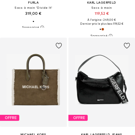
FURLA
KARL LAGERFELD
Sacs à main 'Divide It'
Sacs à main
319,00 €
119,52 €
À l'origine : 249,00 €
Dernier prix le plus bas :
119,52 €
OFFRE
OFFRE
MICHAEL KORS
KARL LAGERFELD JEANS