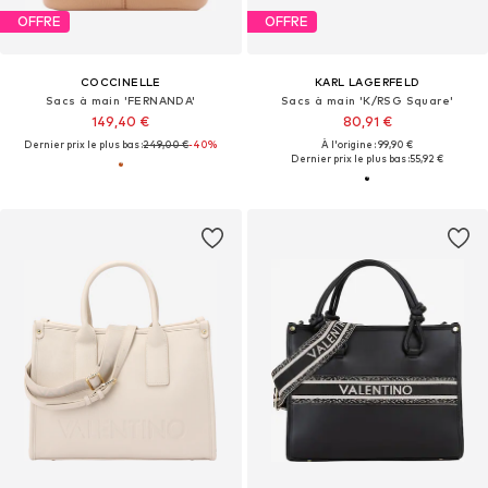
OFFRE
OFFRE
COCCINELLE
KARL LAGERFELD
Sacs à main 'FERNANDA'
Sacs à main 'K/RSG Square'
149,40 €
80,91 €
Dernier prix le plus bas :
249,00 €
-40%
À l'origine : 99,90 €
Dernier prix le plus bas :
55,92 €