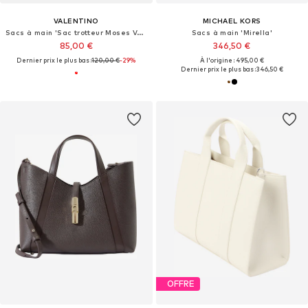
VALENTINO
MICHAEL KORS
Sacs à main 'Sac trotteur Moses Valentino Rosso Scuro'
Sacs à main 'Mirella'
85,00 €
346,50 €
Dernier prix le plus bas :
120,00 €
-29%
À l'origine : 495,00 €
Dernier prix le plus bas :
346,50 €
OFFRE