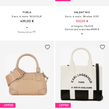
FURLA
VALENTINO
Sacs à main 'NUVOLA'
Sacs à main 'Brixton X05'
439,00 €
103,50 €
À l'origine : 115,00 €
Dernier prix le plus bas :
89,90 €
OFFRE
OFFRE