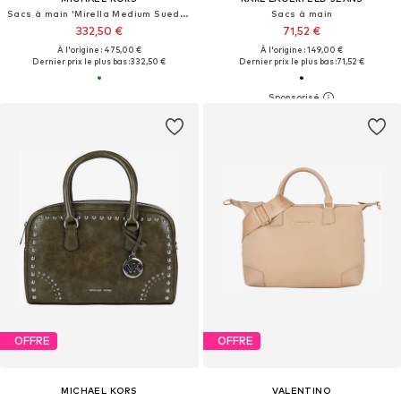
Sacs à main 'Mirella Medium Suede and Faux Shearling Tote Bag'
Sacs à main
332,50 €
71,52 €
À l'origine : 475,00 €
À l'origine : 149,00 €
Dernier prix le plus bas :
332,50 €
Dernier prix le plus bas :
71,52 €
OFFRE
OFFRE
MICHAEL KORS
VALENTINO