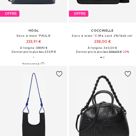
OFFRE
OFFRE
HÖGL
COCCINELLE
Sacs à main 'PAULA'
Sacs à main 'C-Me Lock 29x16x6 cm'
233,91 €
238,00 €
À l'origine : 369,90 €
À l'origine : 340,00 €
Dernier prix le plus bas :
233,91 €
Dernier prix le plus bas :
306,00 €
-22%