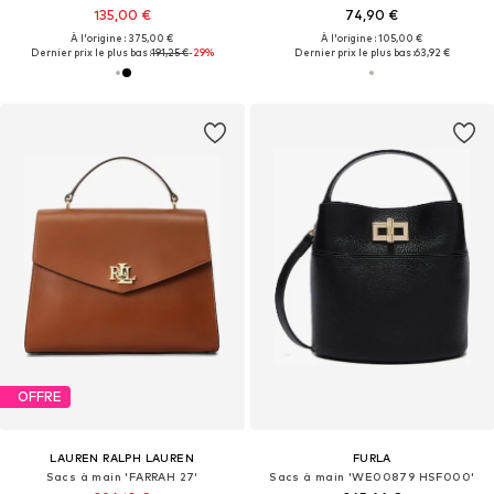
135,00 €
74,90 €
À l'origine : 375,00 €
À l'origine : 105,00 €
Dernier prix le plus bas :
191,25 €
-29%
Dernier prix le plus bas :
63,92 €
OFFRE
LAUREN RALPH LAUREN
FURLA
Sacs à main 'FARRAH 27'
Sacs à main 'WE00879 HSF000'