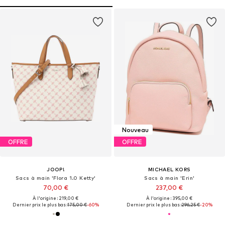
Nouveau
OFFRE
OFFRE
JOOP!
MICHAEL KORS
Sacs à main 'Flora 1.0 Ketty'
Sacs à main 'Erin'
70,00 €
237,00 €
À l'origine : 219,00 €
À l'origine : 395,00 €
Dernier prix le plus bas :
175,00 €
-60%
Dernier prix le plus bas :
296,25 €
-20%