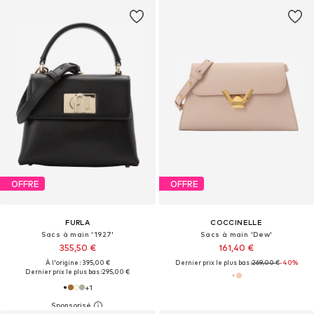
OFFRE
OFFRE
FURLA
COCCINELLE
Sacs à main '1927'
Sacs à main 'Dew'
355,50 €
161,40 €
À l'origine : 395,00 €
Dernier prix le plus bas :
269,00 €
-40%
Dernier prix le plus bas :
295,00 €
+
1