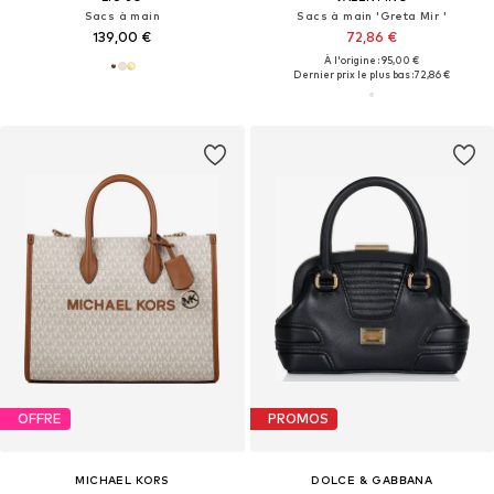
Sacs à main
Sacs à main 'Greta Mir '
139,00 €
72,86 €
À l'origine : 95,00 €
Dernier prix le plus bas :
72,86 €
OFFRE
PROMOS
MICHAEL KORS
DOLCE & GABBANA