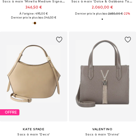
Sacs à main 'Mirella Medium Signature Logo Tote Bag'
Sacs à main 'Dolce & Gabbana Tasche'
346,50 €
2.060,00 €
À l'origine : 495,00 €
Dernier prix le plus bas :
2.650,00 €
-22%
Dernier prix le plus bas :
346,50 €
OFFRE
KATE SPADE
VALENTINO
Sacs à main 'Deco'
Sacs à main 'Divina'